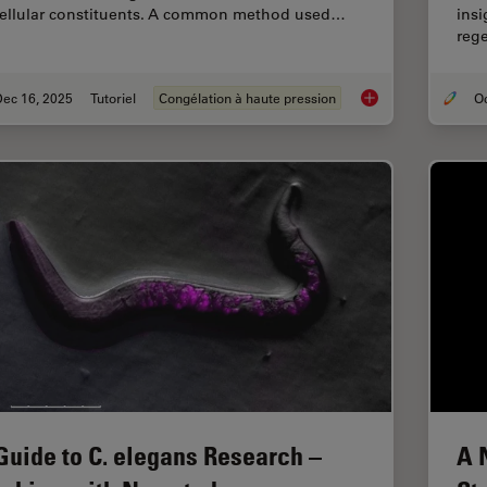
cellular constituents. A common method used…
insi
reg
Dec 16, 2025
Tutoriel
Congélation à haute pression
Brief Introduction t
Guide to C. elegans Research –
A 