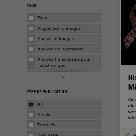
TAGS
Tous
Acquisition d’images
Analyse d'images
Analyse de la propreté
Analyse transversale pour
l’électronique
Hi
AR Surgery
Mi
Assemblée
TYPE DE PUBLICATION
Assurance de la qualité /
Can
Contrôle de la qualité
All
dia
wor
Automobile et aérospatial
Articles
wit
Biologie cellulaire
Tutoriels
Biopharmaceutique
Webinaire