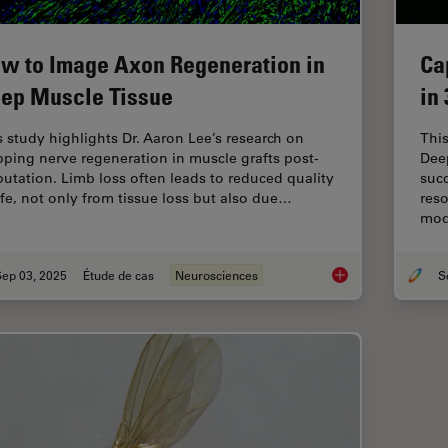
w to Image Axon Regeneration in
Ca
ep Muscle Tissue
in
s study highlights Dr. Aaron Lee’s research on
Thi
ping nerve regeneration in muscle grafts post-
Dee
utation. Limb loss often leads to reduced quality
succ
life, not only from tissue loss but also due…
reso
mod
Sep 03, 2025
Étude de cas
Neurosciences
How to Image Axon 