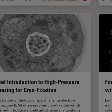
ief Introduction to High-Pressure
Fo
eezing for Cryo-Fixation
wi
paration of biological specimens for electron
Lon
roscopy (EM) often requires cryo-fixation which
mul
s not introduce significant structural alterations
cell