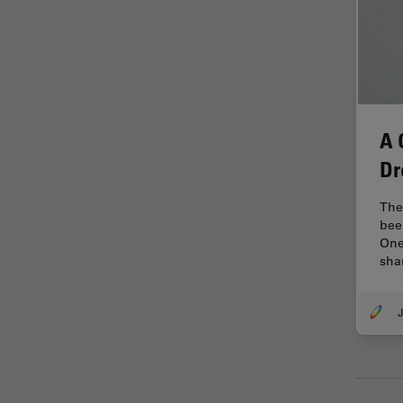
Imagerie THUNDER
Immunofluorescence
Industrie des métaux
Industrie électronique et des
semi-conducteurs
A 
Intelligence Artificielle
Dr
Inverted Microscopy
The
L'histoire
bee
One
Les bases de la microscopie
sha
Limite de diffraction
Logiciel de microscope
J
Maladies neurodégénératives
Médecine Légale
Métallographie