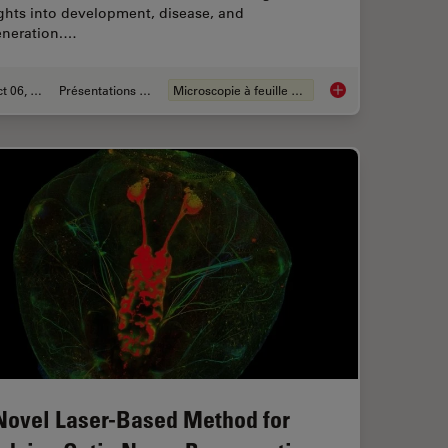
ghts into development, disease, and
eneration.…
Oct 06, 2025
Présentations du CSF
Microscopie à feuille de lumière
o High-Pressure Freezing for Cryo-Fixation
Focus on Long-Term 
Novel Laser-Based Method for