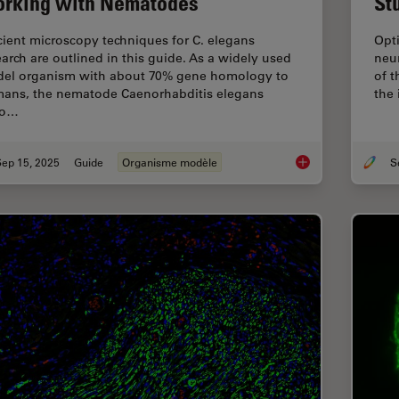
rking with Nematodes
St
icient microscopy techniques for C. elegans
Opti
earch are outlined in this guide. As a widely used
neur
el organism with about 70% gene homology to
of 
ans, the nematode Caenorhabditis elegans
the 
so…
Sep 15, 2025
Guide
Organisme modèle
A Guide to C. elega