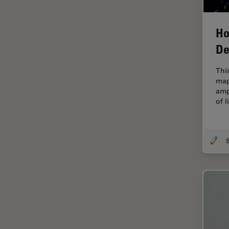
Fraisage par faisceau d'ions
Ho
FRAP
De
FRET
Gynécologie et urologie
Thi
map
HyD
amp
of 
Imagerie 3D
Imagerie et analyse
tissulaires avancées
Imagerie in vivo de
l'organisme entier
Imagerie multiplexée spatiale
Imagerie pour cellules
vivantes
Imagerie quantitative