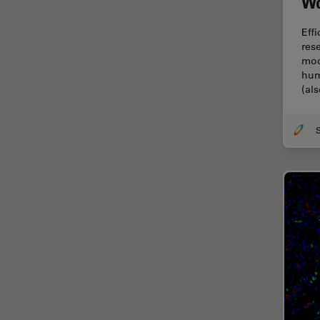
Wo
Diffusion Raman cohérente
(CRS)
Eff
Dissection
res
mod
Drosophila Research
hum
(al
Éducation
Ergonomie
F-Techniques
Fabrication de batteries
FLIM (Fluorescence Lifetime
Imaging Microscopy)
Fluorescence
Fluorophore
FluoSync
Fonctionnalités de
STELLARIS