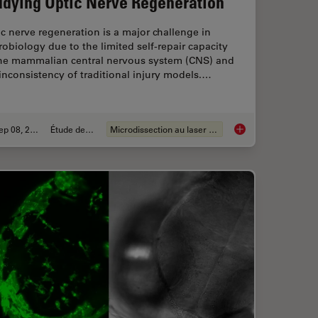
udying Optic Nerve Regeneration
c nerve regeneration is a major challenge in
obiology due to the limited self-repair capacity
the mammalian central nervous system (CNS) and
inconsistency of traditional injury models.…
Sep 08, 2025
Étude de cas
Microdissection au laser (LMD)
ns Research – Working with Nematodes
A Novel Laser-Based