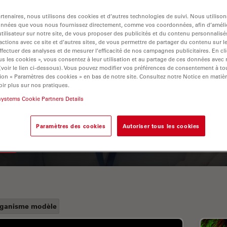
tenaires, nous utilisons des cookies et d’autres technologies de suivi. Nous utiliso
onnées que vous nous fournissez directement, comme vos coordonnées, afin d’amélio
tilisateur sur notre site, de vous proposer des publicités et du contenu personnalisé
actions avec ce site et d’autres sites, de vous permettre de partager du contenu sur l
ffectuer des analyses et de mesurer l’efficacité de nos campagnes publicitaires. En cl
s les cookies », vous consentez à leur utilisation et au partage de ces données avec
 (voir le lien ci-dessous). Vous pouvez modifier vos préférences de consentement à 
ion « Paramètres des cookies » en bas de notre site. Consultez notre Notice en matiè
ir plus sur nos pratiques.
A Guide to Fluorescence
systems Cookie Partners Details
Lifetime Imaging Microscopy
(FLIM)
Paramètres des cookies
Autoriser tous les cookies
ganisme modèle