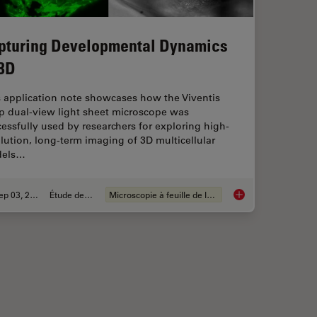
pturing Developmental Dynamics
 3D
s application note showcases how the Viventis
p dual-view light sheet microscope was
essfully used by researchers for exploring high-
lution, long-term imaging of 3D multicellular
els…
Sep 03, 2025
Étude de cas
Microscopie à feuille de lumière
Regeneration in Deep Muscle Tissue
Capturing Developm