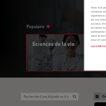
Avec nos par
certaines d
expérience u
de vos inter
sociaux, d’e
Populaire
Show subnavigation
Accepter tou
partenaires
dans la sect
pour en savo
Sciences de la vie
Leica Micro
Or