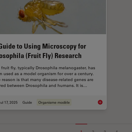
Guide to Using Microscopy for
osophila (Fruit Fly) Research
 fruit fly, typically Drosophila melanogaster, has
n used as a model organism for over a century.
 reason is that many disease-related genes are
red between Drosophila and humans. It is…
ul 17, 2025
Guide
Organisme modèle
A Guide to Using Mic