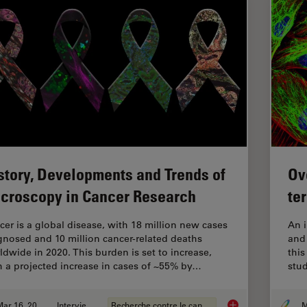
story, Developments and Trends of
Ov
croscopy in Cancer Research
te
cer is a global disease, with 18 million new cases
An 
gnosed and 10 million cancer-related deaths
and 
ldwide in 2020. This burden is set to increase,
this
h a projected increase in cases of ~55% by…
stud
Mar 16, 2026
Interviews
Recherche contre le cancer
M
History, Developmen