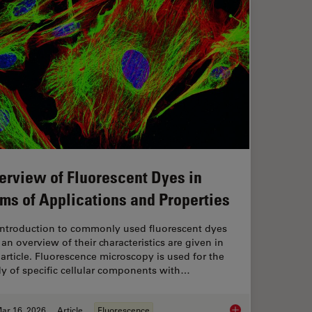
erview of Fluorescent Dyes in
rms of Applications and Properties
introduction to commonly used fluorescent dyes
an overview of their characteristics are given in
 article. Fluorescence microscopy is used for the
y of specific cellular components with…
ar 16, 2026
Article
Fluorescence
ts and Trends of Microscopy in Cancer Research
Overview of Fluoresc