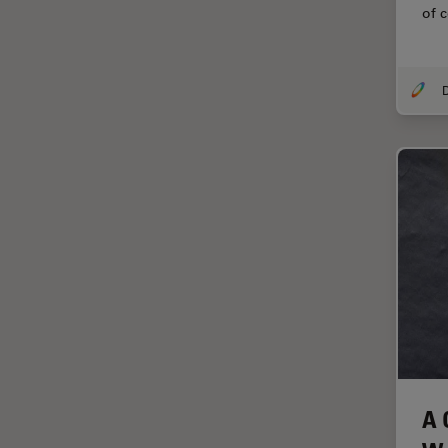
Chirurgie de la rétine
of 
Chirurgie du glaucome
Circuit imprimé (PCB)
CLEM
Coloration
Congélation à haute pression
Conservation de l'art
Contrast Methods in Light
Microscopy
Cryo SEM
Cryo-microscopie
électronique
Culture cellulaire
A 
Dentisterie