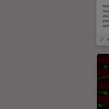
Diffusion Raman cohérente
Alz
(CRS)
neu
Dissection
dec
pla
Drosophila Research
opt
Éducation
Ergonomie
F-Techniques
Fabrication de batteries
FLIM (Fluorescence Lifetime
Imaging Microscopy)
Fluorescence
Fluorophore
FluoSync
Fonctionnalités de
STELLARIS