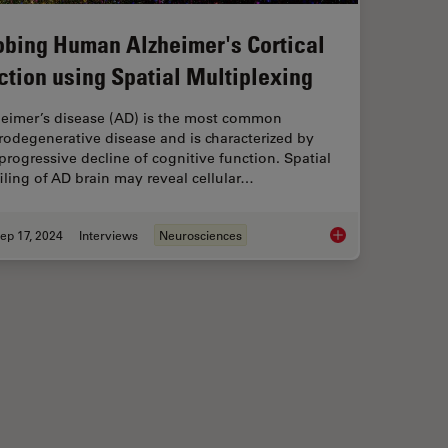
obing Human Alzheimer's Cortical
ction using Spatial Multiplexing
heimer’s disease (AD) is the most common
odegenerative disease and is characterized by
progressive decline of cognitive function. Spatial
iling of AD brain may reveal cellular…
ep 17, 2024
Interviews
Neurosciences
Migration’s Molecular Secrets
Probing Human Alzhei