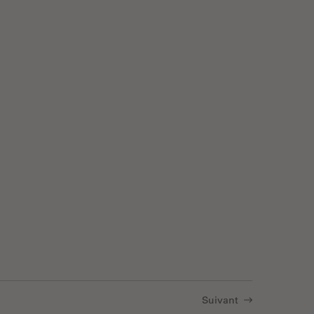
Spatial Context with Laser Microdissection (LMD)
Suivant