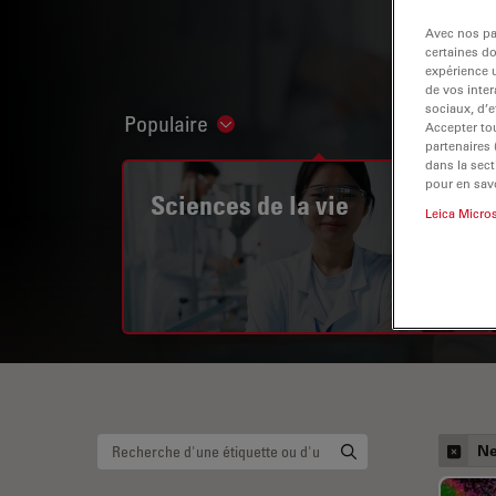
Avec nos par
certaines d
expérience u
de vos inter
sociaux, d’e
Populaire
Show subnavigation
Accepter tou
partenaires
dans la sect
pour en savo
Sciences de la vie
Leica Micro
Ne