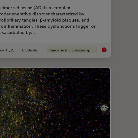
eimer’s disease (AD) is a complex
rodegenerative disorder characterized by
ofibrillary tangles, β-amyloid plaques, and
roinflammation. These dysfunctions trigger or
 exacerbated by…
Nov 11, 2024
Étude de cas
Imagerie multiplexée spatiale
 Spatial Proteome with Big Data
Spatial Analysis of 