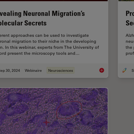
vealing Neuronal Migration’s
Pr
lecular Secrets
Se
ferent approaches can be used to investigate
Alz
ronal migration to their niche in the developing
neur
in. In this webinar, experts from The University of
the 
ord present the microscopy tools and…
prof
Sep 30, 2024
Webinaire
Neurosciences
S
Revealing Neuronal 