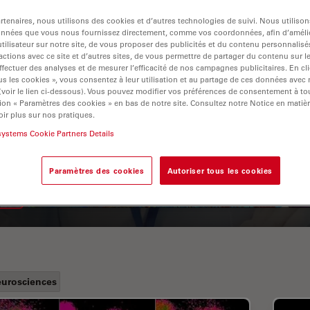
tenaires, nous utilisons des cookies et d’autres technologies de suivi. Nous utiliso
onnées que vous nous fournissez directement, comme vos coordonnées, afin d’amélio
tilisateur sur notre site, de vous proposer des publicités et du contenu personnalisé
actions avec ce site et d’autres sites, de vous permettre de partager du contenu sur l
ffectuer des analyses et de mesurer l’efficacité de nos campagnes publicitaires. En cl
s les cookies », vous consentez à leur utilisation et au partage de ces données avec
 (voir le lien ci-dessous). Vous pouvez modifier vos préférences de consentement à 
ion « Paramètres des cookies » en bas de notre site. Consultez notre Notice en matiè
ir plus sur nos pratiques.
A Guide to Fluorescence
systems Cookie Partners Details
Lifetime Imaging Microscopy
(FLIM)
Paramètres des cookies
Autoriser tous les cookies
urosciences