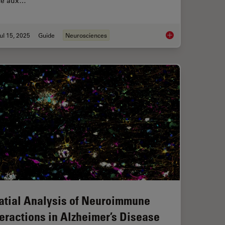
ce aux…
ul 15, 2025
Guide
Neurosciences
Regeneration in Deep Muscle Tissue
Neurosciences
atial Analysis of Neuroimmune
teractions in Alzheimer’s Disease