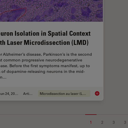
uron Isolation in Spatial Context
th Laser Microdissection (LMD)
er Alzheimer’s disease, Parkinson’s is the second
t common progressive neurodegenerative
ease. Before the first symptoms manifest, up to
 of dopamine-releasing neurons in the mid-
in…
Jun 24, 2024
Article
Microdissection au laser (LMD)
Neuron Isolation in 
1
2
3
3