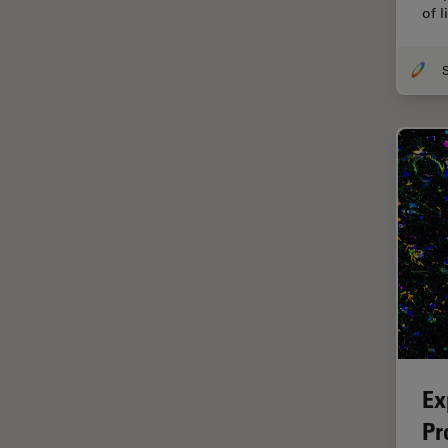
Chirurgie de la rétine
of 
Chirurgie du glaucome
Circuit imprimé (PCB)
CLEM
Coloration
Congélation à haute pression
Conservation de l'art
Contrast Methods in Light
Microscopy
Cryo SEM
Cryo-microscopie
électronique
Culture cellulaire
Ex
Dentisterie
Pr