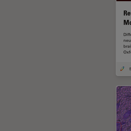
Fraisage par faisceau d'ions
Re
FRAP
Mo
FRET
Dif
Gynécologie et urologie
neu
bra
HyD
Oxf
Imagerie 3D
Imagerie et analyse
tissulaires avancées
Imagerie in vivo de
l'organisme entier
Imagerie multiplexée spatiale
Imagerie pour cellules
vivantes
Imagerie quantitative