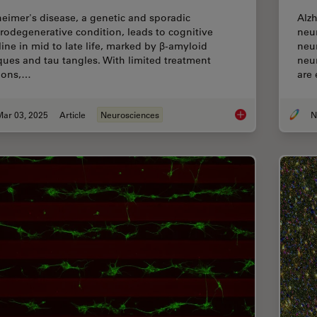
heimer's disease, a genetic and sporadic
Alzh
rodegenerative condition, leads to cognitive
neu
line in mid to late life, marked by β-amyloid
neur
ques and tau tangles. With limited treatment
neu
ions,…
are
Mar 03, 2025
Article
Neurosciences
Explore Alzheimer's