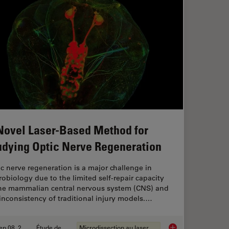
Novel Laser-Based Method for
udying Optic Nerve Regeneration
c nerve regeneration is a major challenge in
obiology due to the limited self-repair capacity
the mammalian central nervous system (CNS) and
inconsistency of traditional injury models.…
Sep 08, 2025
Étude de cas
Microdissection au laser (LMD)
and Analysis of Ion Concentration in Cells
A Novel Laser-Based