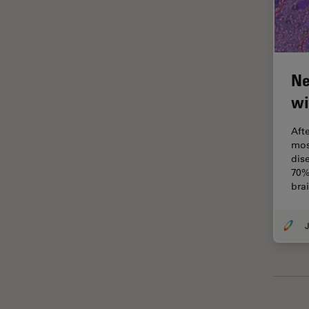
Imagerie THUNDER
Immunofluorescence
Industrie des métaux
Ne
Industrie électronique et des
semi-conducteurs
wi
Intelligence Artificielle
Aft
Inverted Microscopy
mos
dis
L'histoire
70%
bra
Les bases de la microscopie
Limite de diffraction
Logiciel de microscope
Maladies neurodégénératives
Médecine Légale
Métallographie