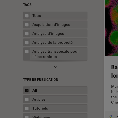
TAGS
Tous
Acquisition d’images
Analyse d'images
Analyse de la propreté
Analyse transversale pour
l’électronique
Ra
AR Surgery
Io
Assemblée
TYPE DE PUBLICATION
Assurance de la qualité /
Man
Contrôle de la qualité
All
bal
the
Automobile et aérospatial
Articles
Cha
Biologie cellulaire
Tutoriels
Biopharmaceutique
Webinaire