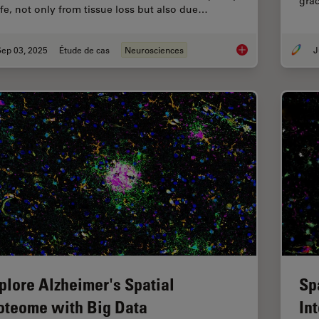
grâ
life, not only from tissue loss but also due…
Sep 03, 2025
Étude de cas
Neurosciences
J
How to Image Axon 
plore Alzheimer's Spatial
Sp
oteome with Big Data
In