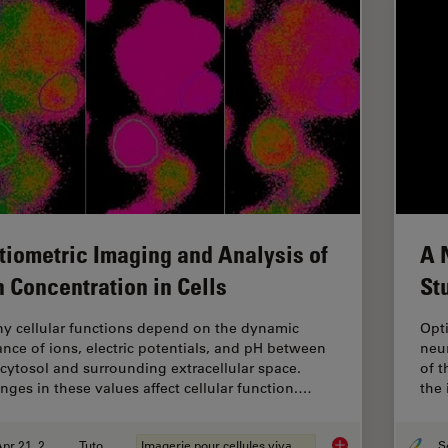
tiometric Imaging and Analysis of
A 
n Concentration in Cells
St
y cellular functions depend on the dynamic
Opti
ance of ions, electric potentials, and pH between
neur
 cytosol and surrounding extracellular space.
of 
nges in these values affect cellular function.…
the 
Apr 21, 2026
Tutoriel
Imagerie pour cellules vivantes
Ratiometric Imaging 