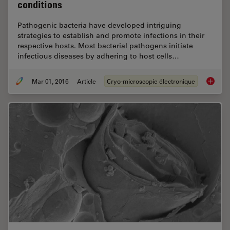
conditions
Pathogenic bacteria have developed intriguing
strategies to establish and promote infections in their
respective hosts. Most bacterial pathogens initiate
infectious diseases by adhering to host cells…
Mar 01, 2016
Article
Cryo-microscopie électronique
Imaging