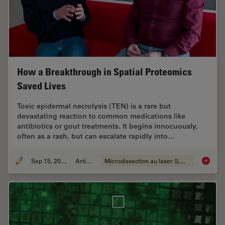
How a Breakthrough in Spatial Proteomics
Saved Lives
Toxic epidermal necrolysis (TEN) is a rare but
devastating reaction to common medications like
antibiotics or gout treatments. It begins innocuously,
often as a rash, but can escalate rapidly into…
Sep 15, 2025
Article
Microdissection au laser (LMD)
How a B