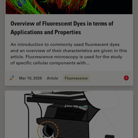
Overview of Fluorescent Dyes in terms of
Applications and Properties
An introduction to commonly used fluorescent dyes
and an overview of their characteristics are given in this
article. Fluorescence microscopy is used for the study
of specific cellular components with…
Mar 16, 2026
Article
Fluorescence
Overvie