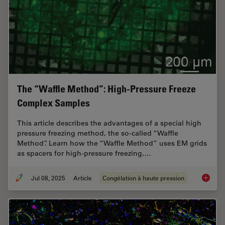
The “Waffle Method”: High-Pressure Freeze
Complex Samples
This article describes the advantages of a special high
pressure freezing method, the so-called “Waffle
Method”. Learn how the “Waffle Method” uses EM grids
as spacers for high-pressure freezing,…
Jul 08, 2025
Article
Congélation à haute pression
The “Wa