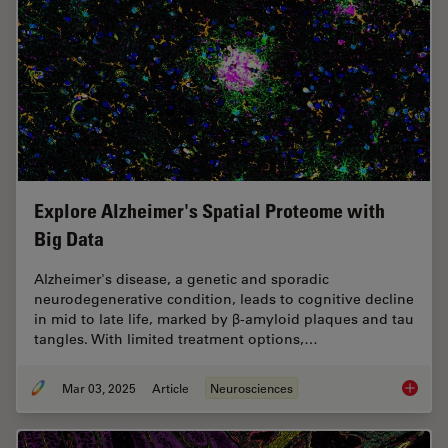
Explore Alzheimer's Spatial Proteome with
Big Data
Alzheimer's disease, a genetic and sporadic
neurodegenerative condition, leads to cognitive decline
in mid to late life, marked by β-amyloid plaques and tau
tangles. With limited treatment options,…
Mar 03, 2025
Article
Neurosciences
Explore