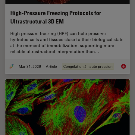
High-Pressure Freezing Protocols for
Ultrastructural 3D EM
High pressure freezing (HPF) can help preserve
hydrated cells and tissues close to their biological state
at the moment of immobilization, supporting more
reliable ultrastructural interpretation than…
Mar 31, 2026
Article
Congélation à haute pression
High-Pr