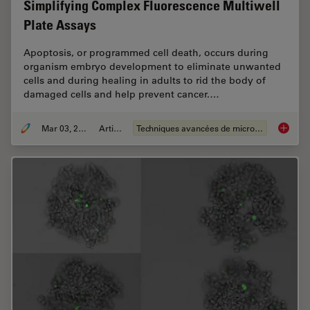
Simplifying Complex Fluorescence Multiwell
Plate Assays
Apoptosis, or programmed cell death, occurs during
organism embryo development to eliminate unwanted
cells and during healing in adults to rid the body of
damaged cells and help prevent cancer.…
Mar 03, 2022
Article
Techniques avancées de microscopie
Simplif