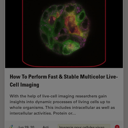
How To Perform Fast & Stable Multicolor Live-
Cell Imaging
With the help of live-cell imaging researchers gain
insights into dynamic processes of living cells up to
whole organisms. This includes intracellular as well as
intercellular activities. Protein or…
Jun 29, 2022
Article
Imagerie pour cellules vivantes
How To 