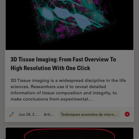
3D Tissue Imaging: From Fast Overview To
High Resolution With One Click
3D Tissue imaging is a widespread discipline in the life
sciences. Researchers use it to reveal detailed
information of tissue composition and integrity, to
make conclusions from experimental…
Jun 29, 2022
Article
Techniques avancées de microscopie
3D Tiss