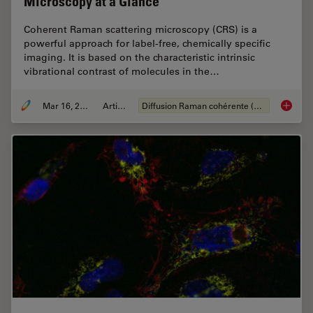
Microscopy at a Glance
Coherent Raman scattering microscopy (CRS) is a
powerful approach for label-free, chemically specific
imaging. It is based on the characteristic intrinsic
vibrational contrast of molecules in the…
Mar 16, 2022
Article
Diffusion Raman cohérente (CRS)
The Pot