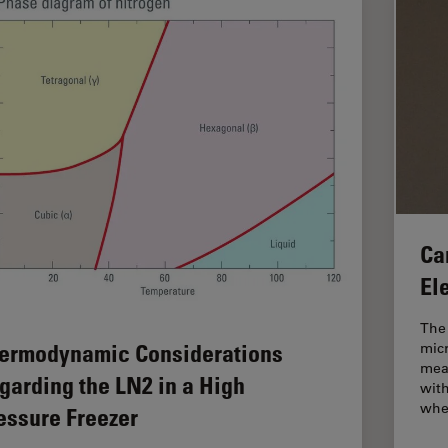
Ca
El
The 
ermodynamic Considerations
mic
meas
garding the LN2 in a High
wit
wh
essure Freezer