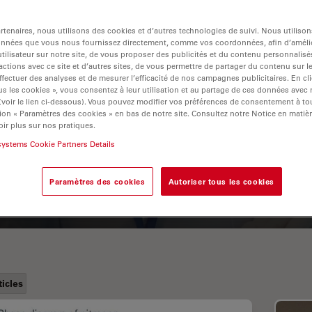
tenaires, nous utilisons des cookies et d’autres technologies de suivi. Nous utiliso
onnées que vous nous fournissez directement, comme vos coordonnées, afin d’amélio
tilisateur sur notre site, de vous proposer des publicités et du contenu personnalisé
actions avec ce site et d’autres sites, de vous permettre de partager du contenu sur l
ffectuer des analyses et de mesurer l’efficacité de nos campagnes publicitaires. En cl
s les cookies », vous consentez à leur utilisation et au partage de ces données avec
 (voir le lien ci-dessous). Vous pouvez modifier vos préférences de consentement à 
ion « Paramètres des cookies » en bas de notre site. Consultez notre Notice en matiè
A Guide to Fluorescence
ir plus sur nos pratiques.
systems Cookie Partners Details
Lifetime Imaging Microscopy
(FLIM)
Paramètres des cookies
Autoriser tous les cookies
ticles