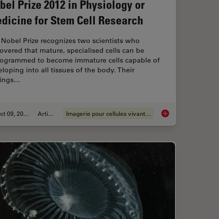
bel Prize 2012 in Physiology or
dicine for Stem Cell Research
Nobel Prize recognizes two scientists who
overed that mature, specialised cells can be
rogrammed to become immature cells capable of
loping into all tissues of the body. Their
dings…
Oct 09, 2012
Article
Imagerie pour cellules vivantes
 How to Define the Spectral Bands that Collect Probe-specific Emission
Nobel Prize 2012 in 