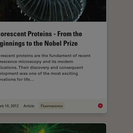
uorescent Proteins - From the
ginnings to the Nobel Prize
rescent proteins are the fundament of recent
orescence microscopy and its modern
ications. Their discovery and consequent
elopment was one of the most exciting
vations for life…
eb 16, 2012
Article
Fluorescence
aging Characteristic Vibrational Contrast of Molecules
Fluorescent Proteins