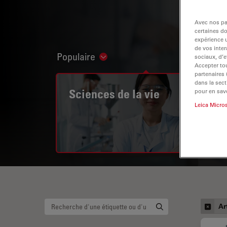
Avec nos par
certaines d
expérience u
de vos inter
Populaire
sociaux, d’e
Show subnavigation
Accepter tou
partenaires
dans la sect
Sciences de la vie
pour en savo
Leica Micro
Ar