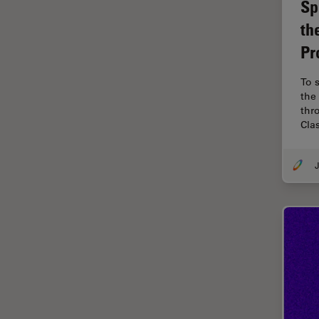
Sp
Chirurgie de la rétine
th
Chirurgie du glaucome
Pr
Circuit imprimé (PCB)
CLEM
To 
the 
Coloration
thr
Cla
Congélation à haute pression
Conservation de l'art
J
Contrast Methods in Light
Microscopy
Cryo SEM
Cryo-microscopie
électronique
Culture cellulaire
Dentisterie