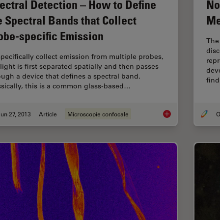
ectral Detection – How to Define
No
e Spectral Bands that Collect
Me
obe-specific Emission
The 
disc
specifically collect emission from multiple probes,
rep
light is first separated spatially and then passes
deve
ough a device that defines a spectral band.
fin
ssically, this is a common glass-based…
un 27, 2013
Article
Microscopie confocale
Spectral Detection –