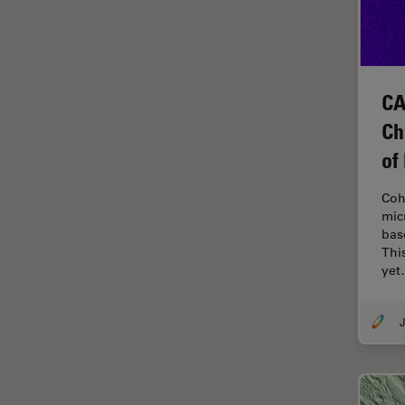
Diffusion Raman cohérente
(CRS)
Dissection
Drosophila Research
CA
Éducation
Ch
Ergonomie
of
F-Techniques
Coh
Fabrication de batteries
mic
bas
FLIM (Fluorescence Lifetime
Thi
Imaging Microscopy)
ye
Fluorescence
Fluorophore
J
FluoSync
Fonctionnalités de
STELLARIS