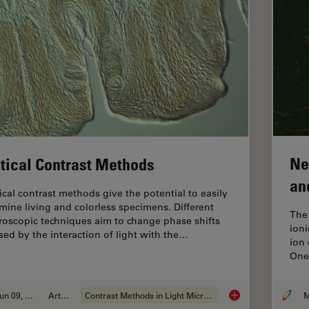
Ne
tical Contrast Methods
an
ical contrast methods give the potential to easily
mine living and colorless specimens. Different
The 
roscopic techniques aim to change phase shifts
ioni
sed by the interaction of light with the…
ion 
One 
Jun 09, 2011
Article
Contrast Methods in Light Microscopy
M
Optical Contrast Me