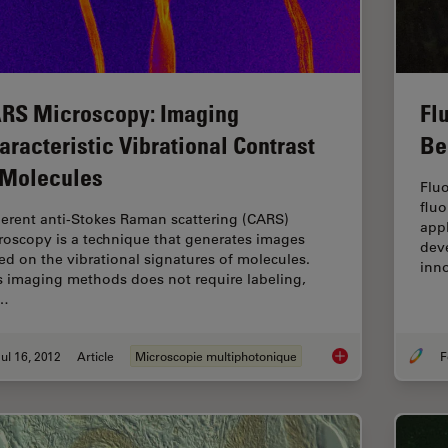
RS Microscopy: Imaging
Fl
aracteristic Vibrational Contrast
Be
 Molecules
Fluo
flu
erent anti-Stokes Raman scattering (CARS)
appl
roscopy is a technique that generates images
dev
ed on the vibrational signatures of molecules.
inno
s imaging methods does not require labeling,
t…
ul 16, 2012
Article
Microscopie multiphotonique
F
CARS Microscopy: Im