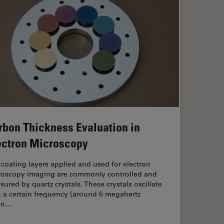
rbon Thickness Evaluation in
ectron Microscopy
coating layers applied and used for electron
roscopy imaging are commonly controlled and
ured by quartz crystals. These crystals oscillate
h a certain frequency (around 6 megahertz
en…