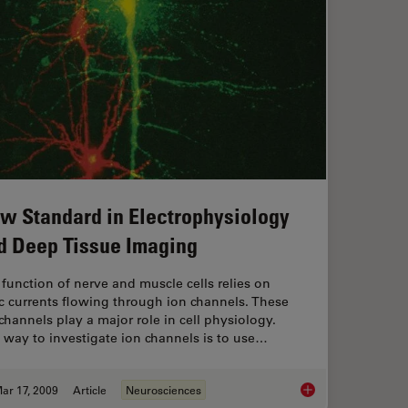
w Standard in Electrophysiology
d Deep Tissue Imaging
function of nerve and muscle cells relies on
c currents flowing through ion channels. These
channels play a major role in cell physiology.
way to investigate ion channels is to use…
ar 17, 2009
Article
Neurosciences
thods
New Standard in Ele