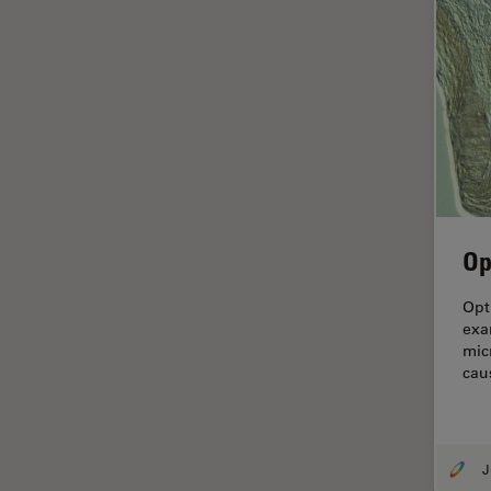
Fraisage par faisceau d'ions
FRAP
FRET
Gynécologie et urologie
HyD
Imagerie 3D
Op
Imagerie et analyse
tissulaires avancées
Opt
Imagerie in vivo de
exa
l'organisme entier
mic
cau
Imagerie multiplexée spatiale
Imagerie pour cellules
vivantes
Imagerie quantitative