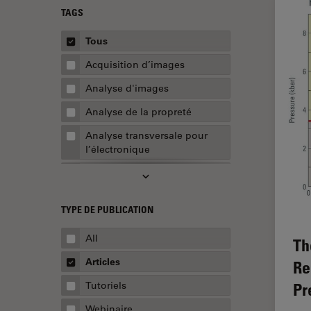
TAGS
Tous
Acquisition d’images
Analyse d'images
Analyse de la propreté
Analyse transversale pour
l’électronique
AR Surgery
Assemblée
TYPE DE PUBLICATION
Assurance de la qualité /
Contrôle de la qualité
All
Th
Automobile et aérospatial
Articles
Re
Biologie cellulaire
Tutoriels
Pr
Biopharmaceutique
Webinaire