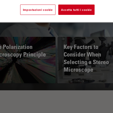
Impostazioni cookie
Accetta tutti i cookie
 Polarization
Key Factors to
croscopy Principle
Consider When
Selecting a Stereo
Microscope