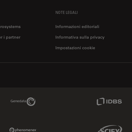
NOTE LEGALI
crosystems
Informazioni editoriali
er i partner
Informativa sulla privacy
Impostazioni cookie
Genedata Link
IDBS Link
Phenomenex Link
Sciex Link