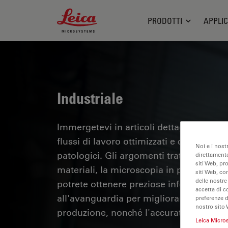
Leica Microsystems Logo
PRODOTTI
APPLIC
Industriale
Immergetevi in articoli dettagliati e webi
flussi di lavoro ottimizzati e comfort er
Noi e i nost
patologici. Gli argomenti trattati includo
direttamente
siti Web, pr
materiali, la microscopia in patologia e m
siti Web, co
delle nostre
potrete ottenere preziose informazioni su
accetta di c
all'avanguardia per migliorare la precisi
preferenze 
nostro sito 
produzione, nonché l'accuratezza della d
Leica Micro