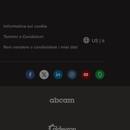
Informativa sui cookie
Termini e Condizioni
US
|
it
Non vendere o condividere i miei dati
Facebook
X
LinkedIn
Instagram
YouTube
Glassdoor
Abcam Limited Link
Aldevron Link