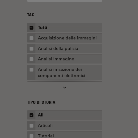
TAG
Tutti
Acquisizione delle immagini
Analisi della pulizia
Analisi Immagine
Analisi in sezione dei
componenti elettronici
Analisi multiplex spaziale
Anatomia patologica
TIPO DI STORIA
Apertura Numerica
All
AR Surgery
Articoli
Assemblaggio
Tutorial