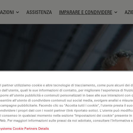
AZIONI
ASSISTENZA
IMPARARE E CONDIVIDERE
AZI
nar incentrati su ispezioni efficienti,
gonomico in contesti industriali e
ri partner utilizziamo cookie e altre tecnologie di tracciamento, come pure alcuni dei da
no il controllo qualità, l'analisi dei
 dall'utente, quali le sue informazioni di contatto, per migliorare l'esperienza di fruizi
oporre all'utente pubblicità e contenuti personalizzati in base alle sue interazioni con q
olti altri. Questo è il luogo in cui
nsentire all'utente di condividere contenuti sui social media, svolgere analisi e misurar
 campagne pubblicitarie. Facendo clic su "Accetta tutti i cookie", l'utente presta il s
ll'utilizzo di tecnologie
ondividere i propri dati con i nostri partner (link riportato sotto). L'utente può modific
one e l'efficienza dei processi di
di consenso in qualsiasi momento nella sezione "Impostazioni dei cookie" presente in
Web. Per maggiori informazioni sulle prassi da noi adottate, consultare l'Informativa 
iagnosi e della ricerca patologica.
systems Cookie Partners Details