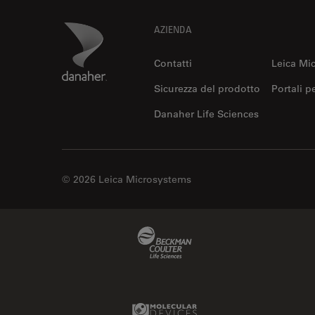
Coherent Raman Scattering
(CRS)
Footer
Danaher Logo
AZIENDA
Colorazione
Contatti
Leica Mi
Conservazione dei beni
artistici
Sicurezza del prodotto
Portali p
Contrast Methods in Light
Danaher Life Sciences
Microscopy
Cryo SEM
Cultura Cellulare
© 2026 Leica Microsystems
Didattica
Dissezione
Beckman Coulter Link
Drosophila Research
EMBL Imaging Centre
Ergonomia
Molecular Devices Link