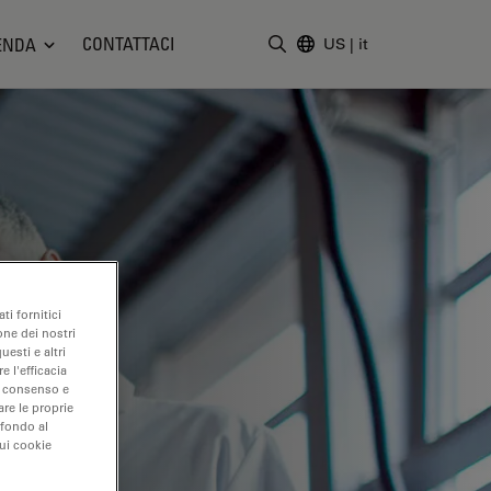
CONTATTACI
ENDA
US
|
it
Inserire il termine di ricerc
ti fornitici
one dei nostri
uesti e altri
e l'efficacia
uo consenso e
are le proprie
 fondo al
sui cookie