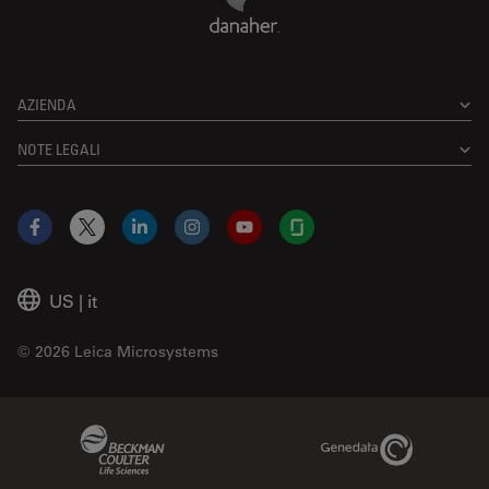
AZIENDA
NOTE LEGALI
Facebook
X
LinkedIn
Instagram
YouTube
Glassdoor
US
|
it
© 2026 Leica Microsystems
Beckman Coulter Link
Genedata Link