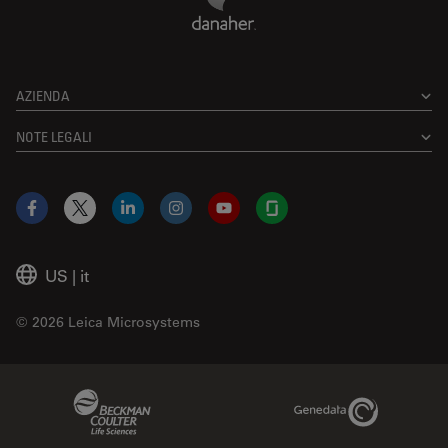
AZIENDA
NOTE LEGALI
Facebook
X
LinkedIn
Instagram
YouTube
Glassdoor
US
|
it
© 2026 Leica Microsystems
Beckman Coulter Link
Genedata Link