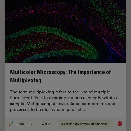
Multicolor Microscopy: The Importance of
Multiplexing
The term multiplexing refers to the use of multiple
fluorescent dyes to examine various elements within a
sample. Multiplexing allows related components and
processes to be observed in parallel,…
Jan 10, 2022
Articolo
Tecniche avanzate di microscopia
Multico