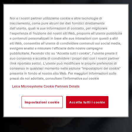
Noi e i nostri partner utilizziamo cookie e altre tecnologie di
tracciamento, come pure alcuni dei dati fornitici direttamente
dall'utente, quali le sue informazioni di contatto, per migliorare
l'esperienza di fruizione dei nostri siti Web, proporre all'utente pubblicità
e contenuti personalizzati in base alle sue interazioni con questi e altri
siti Web, consentire all'utente di condividere contenuti sui social media,
svolgere analisi e misurare l'efficacia delle nostre campagne
pubblicitarie. Facendo clic su "Accetta tutti i cookie", l'utente presta il
suo consenso e accetta di condividere i propri dati con i nostri partner
(link riportato sotto). L'utente può modificare le proprie preferenze di
consenso in qualsiasi momento nella sezione "Impostazioni dei cookie"
presente in fondo al nostro sito Web. Per maggiori informazioni sulle
prassi da noi adottate, consultare l'Informativa sui cookie
Leica Microsystems Cookie Partners Details
Impostazioni cookie
Accetta tutti i cookie