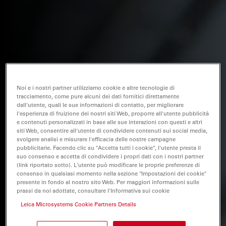
Noi e i nostri partner utilizziamo cookie e altre tecnologie di
tracciamento, come pure alcuni dei dati fornitici direttamente
dall'utente, quali le sue informazioni di contatto, per migliorare
l'esperienza di fruizione dei nostri siti Web, proporre all'utente pubblicità
e contenuti personalizzati in base alle sue interazioni con questi e altri
siti Web, consentire all'utente di condividere contenuti sui social media,
svolgere analisi e misurare l'efficacia delle nostre campagne
pubblicitarie. Facendo clic su "Accetta tutti i cookie", l'utente presta il
suo consenso e accetta di condividere i propri dati con i nostri partner
(link riportato sotto). L'utente può modificare le proprie preferenze di
consenso in qualsiasi momento nella sezione "Impostazioni dei cookie"
presente in fondo al nostro sito Web. Per maggiori informazioni sulle
prassi da noi adottate, consultare l'Informativa sui cookie
Leica Microsystems Cookie Partners Details