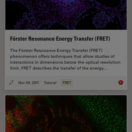
Förster Resonance Energy Transfer (FRET)
The Förster Resonance Energy Transfer (FRET)
phenomenon offers techniques that allow studies of
interactions in dimensions below the optical resolution
limit. FRET describes the transfer of the energy…
Nov 09, 2011
Tutorial
FRET
Förster