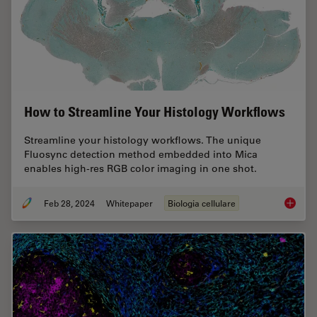
How to Streamline Your Histology Workflows
Streamline your histology workflows. The unique
Fluosync detection method embedded into Mica
enables high-res RGB color imaging in one shot.
Feb 28, 2024
Whitepaper
Biologia cellulare
How to 