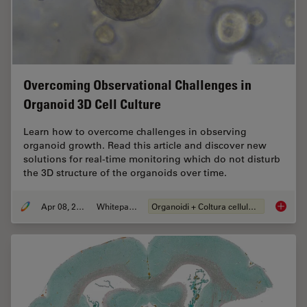
Overcoming Observational Challenges in
Organoid 3D Cell Culture
Learn how to overcome challenges in observing
organoid growth. Read this article and discover new
solutions for real-time monitoring which do not disturb
the 3D structure of the organoids over time.
Apr 08, 2024
Whitepaper
Organoidi + Coltura cellulare 3D
Overcom