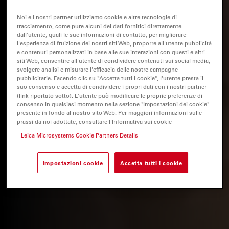
Noi e i nostri partner utilizziamo cookie e altre tecnologie di
tracciamento, come pure alcuni dei dati fornitici direttamente
dall'utente, quali le sue informazioni di contatto, per migliorare
l'esperienza di fruizione dei nostri siti Web, proporre all'utente pubblicità
e contenuti personalizzati in base alle sue interazioni con questi e altri
siti Web, consentire all'utente di condividere contenuti sui social media,
svolgere analisi e misurare l'efficacia delle nostre campagne
pubblicitarie. Facendo clic su "Accetta tutti i cookie", l'utente presta il
suo consenso e accetta di condividere i propri dati con i nostri partner
(link riportato sotto). L'utente può modificare le proprie preferenze di
consenso in qualsiasi momento nella sezione "Impostazioni dei cookie"
presente in fondo al nostro sito Web. Per maggiori informazioni sulle
prassi da noi adottate, consultare l'Informativa sui cookie
Leica Microsystems Cookie Partners Details
Impostazioni cookie
Accetta tutti i cookie