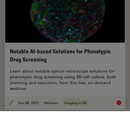
Notable AI-based Solutions for Phenotypic
Drug Screening
Learn about notable optical microscope solutions for
phenotypic drug screening using 3D-cell culture, both
planning and execution, from this free, on-demand
webinar.
Dec 06, 2023
Webinar:
Imaging in 3D
Notable