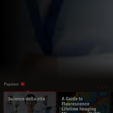
Popolare
Show subnavigation
Scienze della vita
A Guide to
Fluorescence
Lifetime Imaging