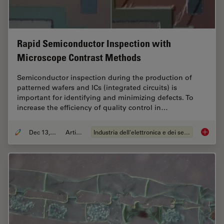
Rapid Semiconductor Inspection with
Microscope Contrast Methods
Semiconductor inspection during the production of
patterned wafers and ICs (integrated circuits) is
important for identifying and minimizing defects. To
increase the efficiency of quality control in…
Dec 13, 2023
Articolo
Industria dell'elettronica e dei semiconduttori
Rapid S