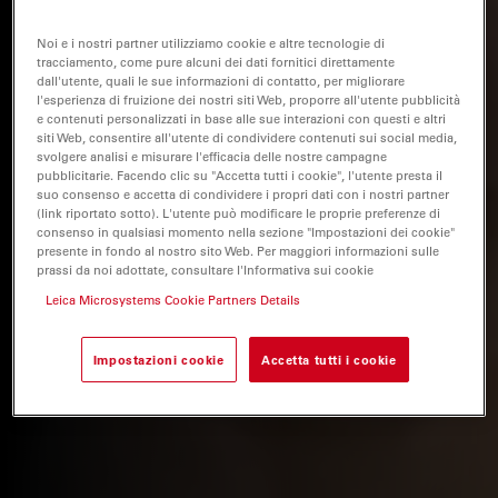
Noi e i nostri partner utilizziamo cookie e altre tecnologie di
tracciamento, come pure alcuni dei dati fornitici direttamente
dall'utente, quali le sue informazioni di contatto, per migliorare
l'esperienza di fruizione dei nostri siti Web, proporre all'utente pubblicità
e contenuti personalizzati in base alle sue interazioni con questi e altri
siti Web, consentire all'utente di condividere contenuti sui social media,
svolgere analisi e misurare l'efficacia delle nostre campagne
pubblicitarie. Facendo clic su "Accetta tutti i cookie", l'utente presta il
suo consenso e accetta di condividere i propri dati con i nostri partner
(link riportato sotto). L'utente può modificare le proprie preferenze di
consenso in qualsiasi momento nella sezione "Impostazioni dei cookie"
presente in fondo al nostro sito Web. Per maggiori informazioni sulle
prassi da noi adottate, consultare l'Informativa sui cookie
Leica Microsystems Cookie Partners Details
Impostazioni cookie
Accetta tutti i cookie