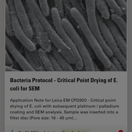
Bacteria Protocol - Critical Point Drying of E.
coli for SEM
Application Note for Leica EM CPD300 - Critical point
drying of E. coli with subsequent platinum / palladium
coating and SEM analysis. Sample was inserted into a
filter disc (Pore size: 16 - 40 μm)…