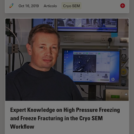
Oct 16, 2019
Articolo
Cryo SEM
Studying
Expert Knowledge on High Pressure Freezing
and Freeze Fracturing in the Cryo SEM
Workflow