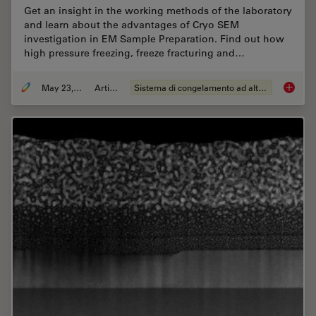
Get an insight in the working methods of the laboratory
and learn about the advantages of Cryo SEM
investigation in EM Sample Preparation. Find out how
high pressure freezing, freeze fracturing and…
May 23, 2019
Articolo
Sistema di congelamento ad alta pressione
Expert 