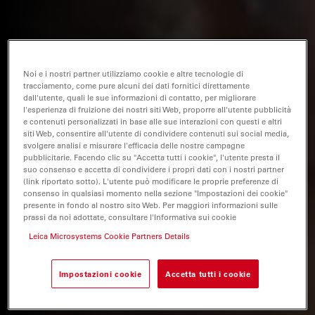
Noi e i nostri partner utilizziamo cookie e altre tecnologie di
tracciamento, come pure alcuni dei dati fornitici direttamente
dall'utente, quali le sue informazioni di contatto, per migliorare
l'esperienza di fruizione dei nostri siti Web, proporre all'utente pubblicità
e contenuti personalizzati in base alle sue interazioni con questi e altri
siti Web, consentire all'utente di condividere contenuti sui social media,
svolgere analisi e misurare l'efficacia delle nostre campagne
pubblicitarie. Facendo clic su "Accetta tutti i cookie", l'utente presta il
suo consenso e accetta di condividere i propri dati con i nostri partner
(link riportato sotto). L'utente può modificare le proprie preferenze di
consenso in qualsiasi momento nella sezione "Impostazioni dei cookie"
presente in fondo al nostro sito Web. Per maggiori informazioni sulle
prassi da noi adottate, consultare l'Informativa sui cookie
Leica Microsystems Cookie Partners Details
Impostazioni cookie
Accetta tutti i cookie