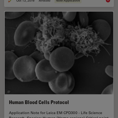
Oct 13, 2016
Articolo
Note Applicative
Bacteria
Human Blood Cells Protocol
Application Note for Leica EM CPD300 - Life Science
Research. Species: Human (Homo sapiens) Critical point