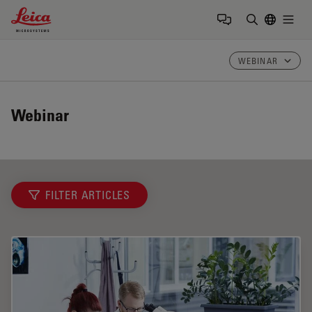
Leica Microsystems Logo
Togg
Inserire il 
WEBINAR
Webinar
FILTER ARTICLES