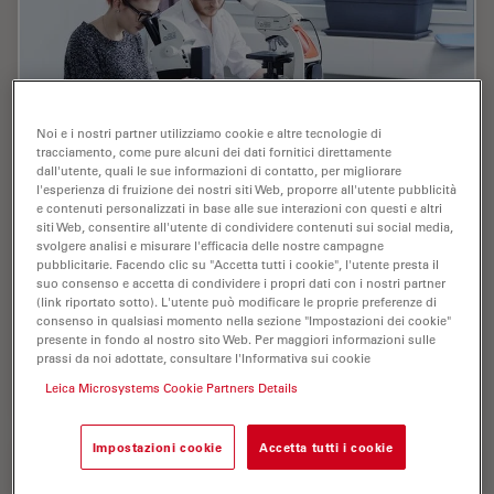
Noi e i nostri partner utilizziamo cookie e altre tecnologie di
tracciamento, come pure alcuni dei dati fornitici direttamente
dall'utente, quali le sue informazioni di contatto, per migliorare
l'esperienza di fruizione dei nostri siti Web, proporre all'utente pubblicità
e contenuti personalizzati in base alle sue interazioni con questi e altri
Digital Classroom Options
siti Web, consentire all'utente di condividere contenuti sui social media,
svolgere analisi e misurare l'efficacia delle nostre campagne
As teachers, you know your big challenge is to catch
pubblicitarie. Facendo clic su "Accetta tutti i cookie", l'utente presta il
suo consenso e accetta di condividere i propri dati con i nostri partner
and keep the students’ attention and the best chance
(link riportato sotto). L'utente può modificare le proprie preferenze di
for this is by making the environment interactive. In the
consenso in qualsiasi momento nella sezione "Impostazioni dei cookie"
case of the Microscopy Classroom, we…
presente in fondo al nostro sito Web. Per maggiori informazioni sulle
prassi da noi adottate, consultare l'Informativa sui cookie
Jul 09, 2019
Webinar:
Microscopia Digitale
Digital
Leica Microsystems Cookie Partners Details
Impostazioni cookie
Accetta tutti i cookie