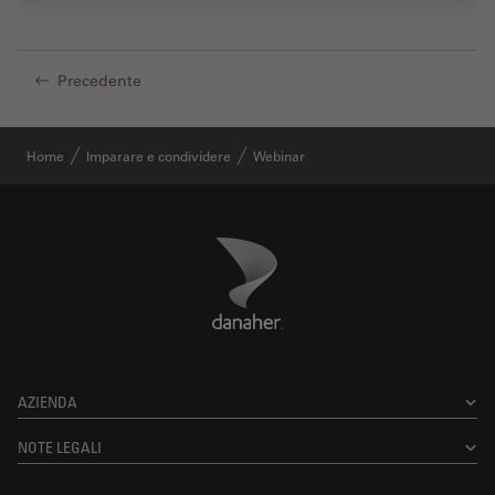
Precedente
Home
Imparare e condividere
Webinar
Danaher Logo
Footer
AZIENDA
NOTE LEGALI