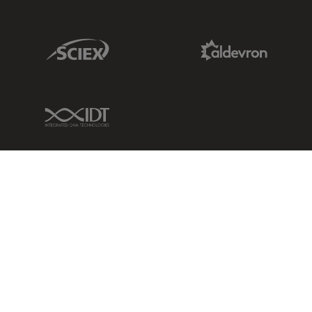
Sciex Link
Aldevron Link
IDT Link