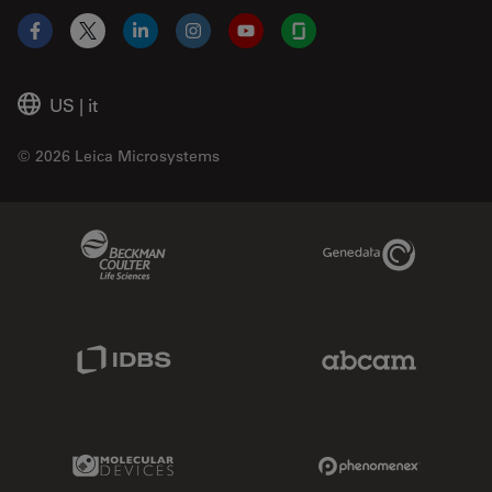
Facebook
X
LinkedIn
Instagram
YouTube
Glassdoor
US
|
it
© 2026 Leica Microsystems
Beckman Coulter Link
Genedata Link
IDBS Link
Abcam Limited
Molecular Devices Link
Phenomenex L