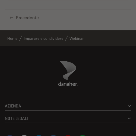
Precedente
Home
Imparare e condividere
Webinar
Danaher Logo
Footer
AZIENDA
NOTE LEGALI