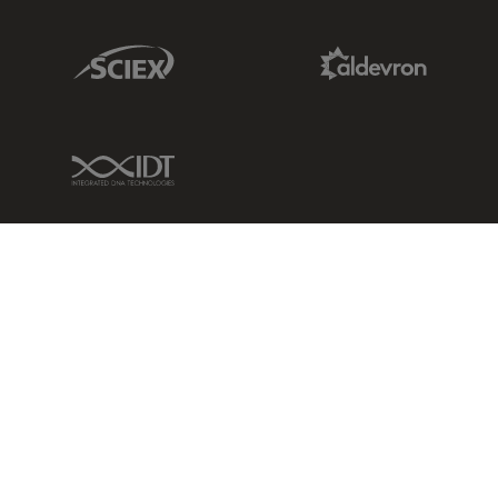
Sciex Link
Aldevron Link
IDT Link