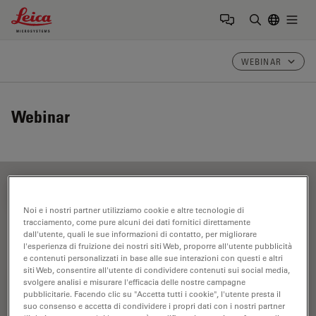
Leica Microsystems Logo
Togg
Inserire il 
WEBINAR
Webinar
FILTER ARTICLES
Noi e i nostri partner utilizziamo cookie e altre tecnologie di
tracciamento, come pure alcuni dei dati fornitici direttamente
dall'utente, quali le sue informazioni di contatto, per migliorare
Software per imaging al microscopio
l'esperienza di fruizione dei nostri siti Web, proporre all'utente pubblicità
e contenuti personalizzati in base alle sue interazioni con questi e altri
siti Web, consentire all'utente di condividere contenuti sui social media,
svolgere analisi e misurare l'efficacia delle nostre campagne
pubblicitarie. Facendo clic su "Accetta tutti i cookie", l'utente presta il
suo consenso e accetta di condividere i propri dati con i nostri partner