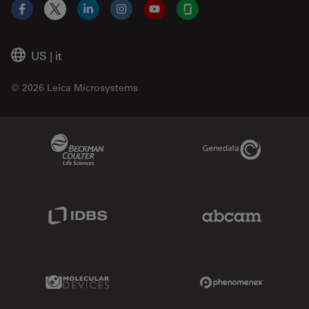
Facebook
X
LinkedIn
Instagram
YouTube
Glassdoor
US
|
it
© 2026 Leica Microsystems
Beckman Coulter Link
Genedata Link
IDBS Link
Abcam Limited
Molecular Devices Link
Phenomenex L