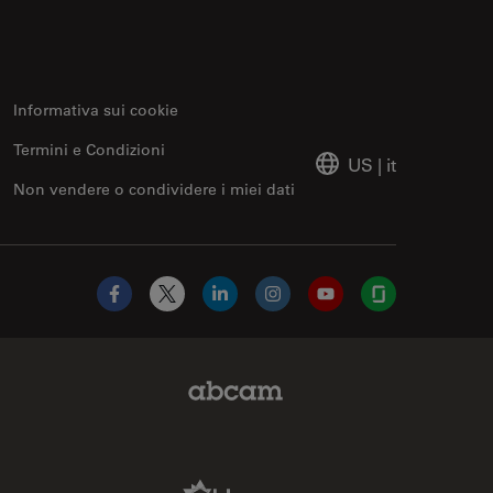
Informativa sui cookie
Termini e Condizioni
US
|
it
Non vendere o condividere i miei dati
Facebook
X
LinkedIn
Instagram
YouTube
Glassdoor
Abcam Limited Link
Aldevron Link