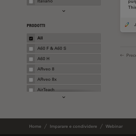
Italiano
pur
Automotive e aerospaziale
Thi
Basi di microscopia
Biofarmaceutica
J
PRODOTTI
Biologia cellulare
All
Boston Innovation Hub
A60 F & A60 S
Cellular Analysis
Prec
A60 H
Centre of Excellence Oxford
ARveo 8
Chirurgia della cataratta
ARveo 8x
Chirurgia della colonna
AirTeach
vertebrale
Aivia
Chirurgia della cornea
Cell DIVE
Chirurgia della retina
Cleanliness Analysis Systems
Chirurgia plastica ricostruttiva
Home
Imparare e condividere
Webinar
DM IL LED
CLEM