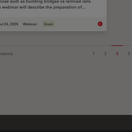
pose such as building bridges vs railroad rails.
s webinar will describe the preparation of…
ul 24, 2020
Webinar:
Grani
Inverted Microscopes
edente
1
2
3
3