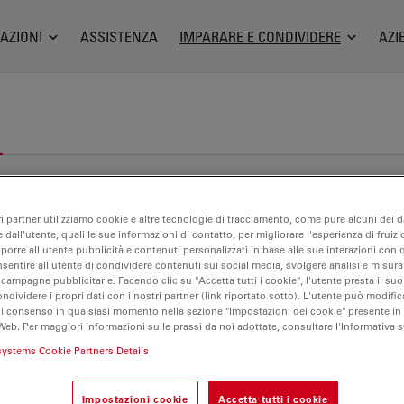
AZIONI
ASSISTENZA
IMPARARE E CONDIVIDERE
AZI
ri partner utilizziamo cookie e altre tecnologie di tracciamento, come pure alcuni dei da
 dall'utente, quali le sue informazioni di contatto, per migliorare l'esperienza di fruizi
oporre all'utente pubblicità e contenuti personalizzati in base alle sue interazioni con q
nsentire all'utente di condividere contenuti sui social media, svolgere analisi e misurar
 campagne pubblicitarie. Facendo clic su "Accetta tutti i cookie", l'utente presta il s
ondividere i propri dati con i nostri partner (link riportato sotto). L'utente può modific
di consenso in qualsiasi momento nella sezione "Impostazioni dei cookie" presente in
Web. Per maggiori informazioni sulle prassi da noi adottate, consultare l'Informativa 
systems Cookie Partners Details
Impostazioni cookie
Accetta tutti i cookie
ftware per imaging al microscopio