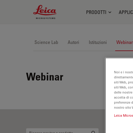
Leica Microsystems Logo
PRODOTTI
APPLIC
Science Lab
Autori
Istituzioni
Webinar
Noi e i nost
Webinar
direttamente
siti Web, pr
siti Web, co
delle nostre
accetta di c
preferenze 
nostro sito 
Leica Micro
So