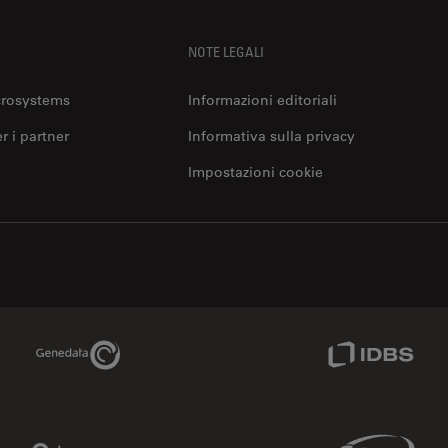
NOTE LEGALI
crosystems
Informazioni editoriali
er i partner
Informativa sulla privacy
Impostazioni cookie
Genedata Link
IDBS Link
Phenomenex Link
Sciex Link