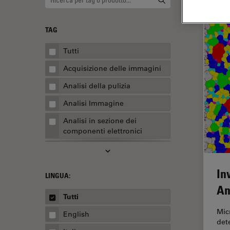
TAG
Tutti
Acquisizione delle immagini
Analisi della pulizia
Analisi Immagine
Analisi in sezione dei
componenti elettronici
Analisi multiplex spaziale
Anatomia patologica
In
LINGUA:
Apertura Numerica
An
Tutti
AR Surgery
Micr
English
Assemblaggio
det