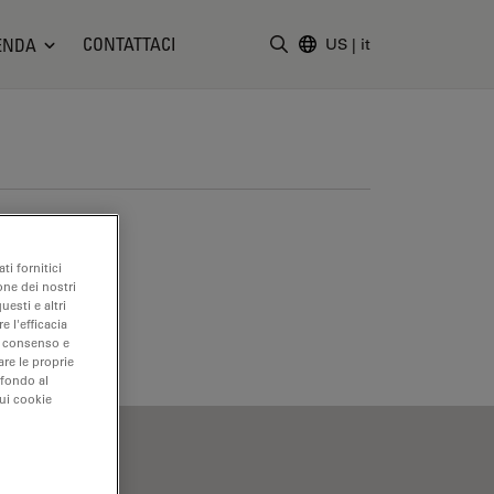
CONTATTACI
ENDA
US
|
it
Inserire il termine di ricerc
ti fornitici
one dei nostri
uesti e altri
e l'efficacia
uo consenso e
are le proprie
 fondo al
sui cookie