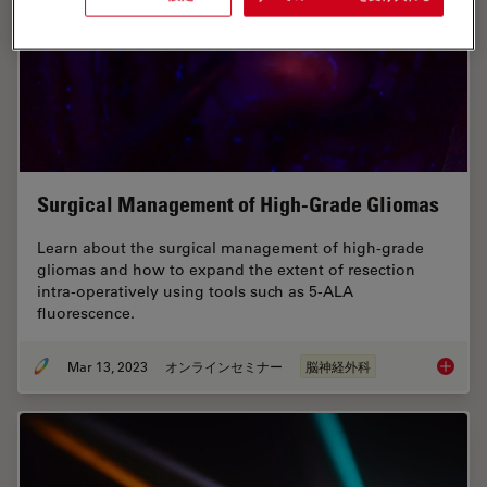
Surgical Management of High-Grade Gliomas
Learn about the surgical management of high-grade
gliomas and how to expand the extent of resection
intra-operatively using tools such as 5-ALA
fluorescence.
Mar 13, 2023
オンラインセミナー
脳神経外科
Surgica