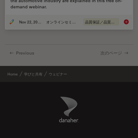
the automotive industry are explained in this free on-
demand webinar.
Nov 22, 2022
オンラインセミナー
品質保証／品質管理
Alterna
Previous
次のページ
Home
学びと共有
ウェビナー
Danaher Logo
Footer