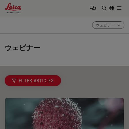
Leica Microsystems Logo
Togg
検索用語を
ウェビナー
ウェビナー
FILTER ARTICLES