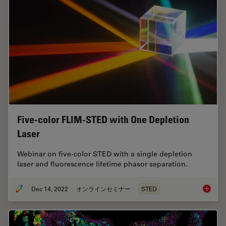
Five-color FLIM-STED with One Depletion
Laser
Webinar on five-color STED with a single depletion
laser and fluorescence lifetime phasor separation.
Dec 14, 2022
オンラインセミナー
STED
Five-co