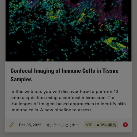
Confocal Imaging of Immune Cells in Tissue
Samples
In this webinar, you will discover how to perform 10-
color acquisition using a confocal microscope. The
challenges of imaged-based approaches to identify skin
immune cells. A new pipeline to assess…
Dec 05, 2022
オンラインセミナー
STELLARISの機能
Confoca