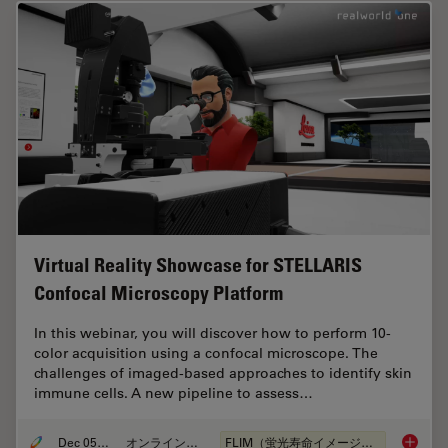
Virtual Reality Showcase for STELLARIS
Confocal Microscopy Platform
In this webinar, you will discover how to perform 10-
color acquisition using a confocal microscope. The
challenges of imaged-based approaches to identify skin
immune cells. A new pipeline to assess…
Dec 05, 2022
オンラインセミナー
FLIM（蛍光寿命イメージング顕微鏡法）
Virtual