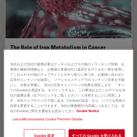
The Role of Iron Metabolism in Cancer
Progression
当社および当社の提携企業はクッキーおよびその他のトラッキング技術、お
Iron metabolism plays a role in cancer development
客様の連絡先情報など、お客様が直接当社に提供するデータの一部を使用し
and progression, and modulates the immune response.
てこれらやその他のウェブサイトとのやり取りに基づき、お客様に合わせた
広告やコンテンツを提供し、ソーシャルメディアでのコンテンツ共有を可能
Understanding how iron influences cancer and the
にし、分析を実施し、当社の広告キャンペーンの効果を測定します。「すべ
immune system can aid the development of new…
てのCookieを承認する」をクリックすると、この事項およびこのデータを当
社の提携企業（以下のリンクをご覧ください）と共有することに同意しま
す。当社ウェブサイトの下部にある「Cookieの設定」から、いつでも同意の
May 17, 2023
オンラインセミナー
がん研究
The Rol
内容を変更することができます。当社の業務慣行の詳細につきましては、当
社のCookieに関する通知をお読みください
Cookie Notice
Leica Microsystems Cookie Partners Details
Cookie 設定
すべての Cookie を受け入れる