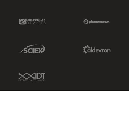
Molecular Devices Link
Phenomenex L
Sciex Link
Aldevron Link
IDT Link