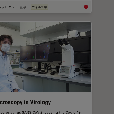
ep 10, 2020
記事
ウイルス学
ication with Fluorescence Microscopy
How Can Immunofluo
croscopy in Virology
 coronavirus SARS-CoV-2, causing the Covid-19