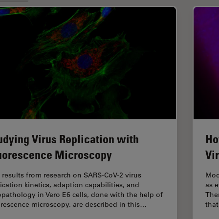
udying Virus Replication with
Ho
uorescence Microscopy
Vi
 results from research on SARS-CoV-2 virus
Mod
ication kinetics, adaption capabilities, and
as 
opathology in Vero E6 cells, done with the help of
The
orescence microscopy, are described in this…
that