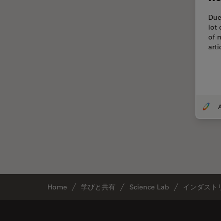
解析
Due
オックスフォード・センター・
lot
オブ・エクセレンス
of 
オルガノイド＋3D細胞培養
art
カメラ
がん研究
クライオSEM
A
クライオ電子顕微鏡
クリーニング
コーティング
コヒーレントラマン散乱(CRS)
サンフランシスコ・イノベーシ
Home
学びと共有
Science Lab
インダスト
ョン・ハブ
サンプル調製