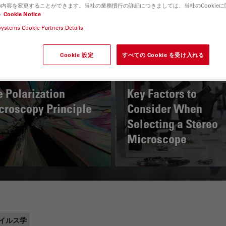
内容を変更することができます。当社の業務慣行の詳細につきましては、当社のCookie
い
Cookie Notice
systems Cookie Partners Details
Cookie 設定
すべての Cookie を受け入れる
 Polarization
Key Factors to
croscopy Principle
Consider When
Selecting a Stereo
Microscope
イルス学