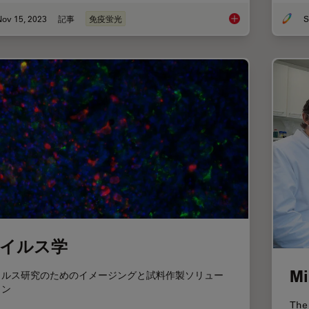
Nov 15, 2023
記事
免疫蛍光
S
Studying Virus Repl
イルス学
Mi
イルス研究のためのイメージングと試料作製ソリュー
ョン
The