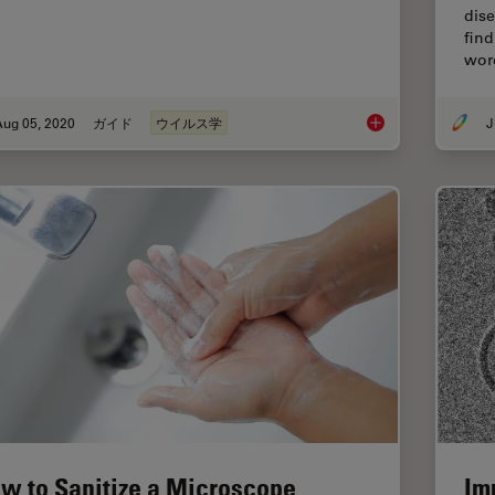
dise
fin
word
Aug 05, 2020
ガイド
ウイルス学
J
ウイルス学
w to Sanitize a Microscope
Im