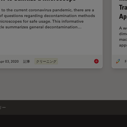
Tr
 to the current coronavirus pandemic, there are a
Ap
 of questions regarding decontamination methods
microscopes for safe usage. This informative
icle summarizes general decontamination…
A we
dime
macr
app
pr 03, 2020
記事
クリーニング
F
How to Sanitize a M
リー