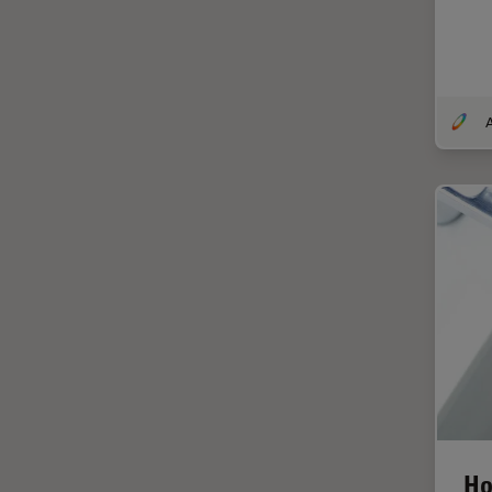
Thunderイメージング
TIRF
Upright Microscopy
アプリケーションノート
イオンビームミリング
インダストリー
インペリアル・カレッジ・ロン
ドンイメージングハブ
ウイルス学
ウルトラミクロトーム
エルゴノミクス
エレクトロニクスおよび半導体
産業
エレクトロニクスのための断面
Ho