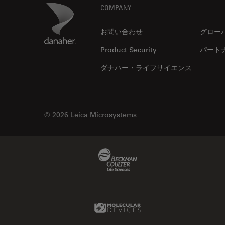
ゼブラフィッシュの研究
Footer
Danaher Logo
COMPANY
デジタルマイクロスコープ
お問い合わせ
グロー
バイオファーマ
Product Security
パート
バッテリー製造
ダナハー・ライフサイエンス
プリント基板（PCB）
ボストン・イノベーション・ハ
ブ
マイクロエレクトロニクス
© 2026 Leica Microsystems
マイクロサージェリー
マイクロハブ・イメージング
Beckman Coulter Link
メディカル
モデル生物
ライトシート顕微鏡
Molecular Devices Link
ライフサイエンス