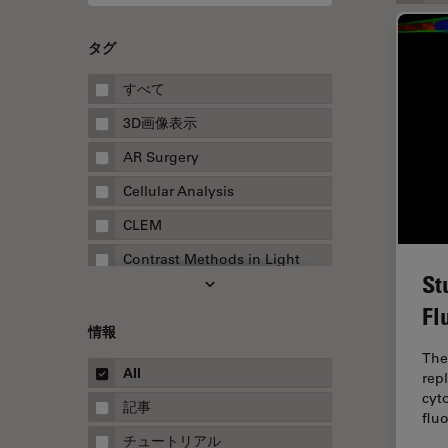
タグ
すべて
3D画像表示
AR Surgery
Cellular Analysis
CLEM
Contrast Methods in Light
St
Microscopy
Fl
Drosophila Research
情報
EMBLイメージングセンター
The
All
repl
FLIM（蛍光寿命イメージング顕
cyt
微鏡法）
記事
flu
FluoSync
チュートリアル