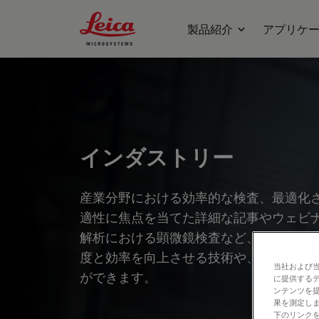
Leica Microsystems Logo
製品紹介
アプリケ
インダストリー
産業分野における効率的な検査、最適化
適性に焦点を当てた詳細な記事やウェビ
解析における顕微鏡検査など、幅広いト
度と効率を向上させる技術や、最先端技
当社および
ができます。
に提供する
ンテンツを
果を測定しま
下のリンクを