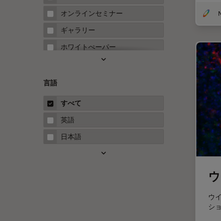
FRAP
オンラインセミナー
FRET
ギャラリー
Fテクニック
ホワイトぺーパー
HyD
ケーススタディ
Inverted Microscopy
概要
言語
Neuro-Oncology
ガイド
すべて
Neurovascular Surgery
英語
Red Reflex
日本語
SEM
Service
ウ
STED
STELLARISの機能
ウ
シ
TEM