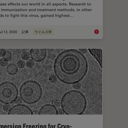
ase effects our world in all aspects. Research to
d immunization and treatment methods, in other
s to fight this virus, gained highest…
ul 13, 2020
記事
ウイルス学
Microscopy in Virolo
mersion Freezing for Cryo-