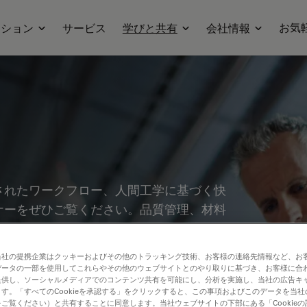
お気
ーション
サービス
学びと共有
会社情報
されたワークフロー、人間工学に基づく快
ナーをぜひご覧ください。品質管理、材料
ピックを取り上げています。製造工程の精
術の活用について、貴重な知見を得ること
当社の提携企業はクッキーおよびその他のトラッキング技術、お客様の連絡先情報など、お
データの一部を使用してこれらやその他のウェブサイトとのやり取りに基づき、お客様に合
提供し、ソーシャルメディアでのコンテンツ共有を可能にし、分析を実施し、当社の広告キ
す。「すべてのCookieを承認する」をクリックすると、この事項およびこのデータを当
ご覧ください）と共有することに同意します。当社ウェブサイトの下部にある「Cookie