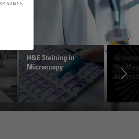
に関する通知をお
H&E Staining in
Underst
Microscopy
the Magn
Micros
Ne