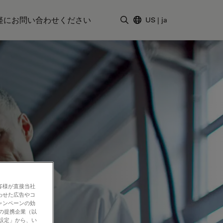
軽にお問い合わせください
US
|
ja
検索用語を入力
客様が直接当社
わせた広告やコ
ャンペーンの効
社の提携企業（以
の設定」から、い