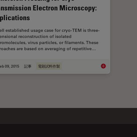
ansmission Electron Microscopy:
plications
ll established usage case for cryo-TEM is three-
nsional reconstruction of isolated
omolecules, virus particles, or filaments. These
roaches are based on averaging of repetitive…
eb 09, 2015
記事
電顕試料作製
icroscope
Immersion Freezing f