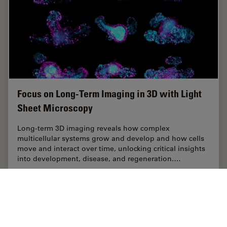
Focus on Long-Term Imaging in 3D with Light
Sheet Microscopy
Long-term 3D imaging reveals how complex
multicellular systems grow and develop and how cells
move and interact over time, unlocking critical insights
into development, disease, and regeneration.…
Oct 06, 2025
ギャラリー
ライトシート顕微鏡
Focus o