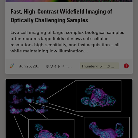
Fast, High-Contrast Widefield Imaging of
Optically Challenging Samples
Live‑cell imaging of large, complex biological samples
often requires large fields of view, sub-cellular
resolution, high-sensitivity, and fast acquisition – all
while maintaining low illumination…
Jun 25, 2026
ホワイトぺーパー
Thunderイメージング
Fast, H