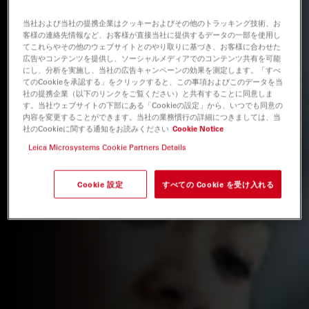
当社および当社の提携企業はクッキーおよびその他のトラッキング技術、お
客様の連絡先情報など、お客様が直接当社に提供するデータの一部を使用し
てこれらやその他のウェブサイトとのやり取りに基づき、お客様に合わせた
広告やコンテンツを提供し、ソーシャルメディアでのコンテンツ共有を可能
にし、分析を実施し、当社の広告キャンペーンの効果を測定します。「すべ
てのCookieを承認する」をクリックすると、この事項およびこのデータを当
社の提携企業（以下のリンクをご覧ください）と共有することに同意しま
す。当社ウェブサイトの下部にある「Cookieの設定」から、いつでも同意の
内容を変更することができます。当社の業務慣行の詳細につきましては、当
社のCookieに関する通知をお読みください
Cookie Notice
Leica Microsystems Cookie Partners Details
Cookie 設定
すべての Cookie を受け入れる