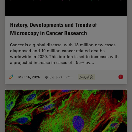
History, Developments and Trends of
Microscopy in Cancer Research
Cancer is a global disease, with 18 million new cases
diagnosed and 10 million cancer-related deaths
worldwide in 2020. This burden is set to increase, with
a projected increase in cases of ~55% by…
Mar 16, 2026
ホワイトぺーパー
がん研究
History