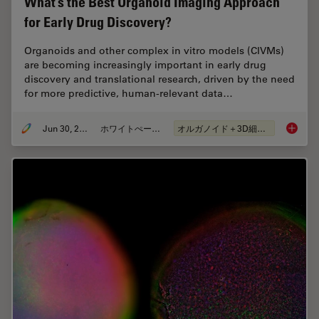
What’s the Best Organoid Imaging Approach
for Early Drug Discovery?
Organoids and other complex in vitro models (CIVMs)
are becoming increasingly important in early drug
discovery and translational research, driven by the need
for more predictive, human-relevant data…
Jun 30, 2026
ホワイトぺーパー
オルガノイド＋3D細胞培養
What’s 