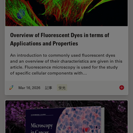
Overview of Fluorescent Dyes in terms of
Applications and Properties
An introduction to commonly used fluorescent dyes
and an overview of their characteristics are given in this
article. Fluorescence microscopy is used for the study
of specific cellular components with…
Mar 16, 2026
記事
蛍光
Overvie