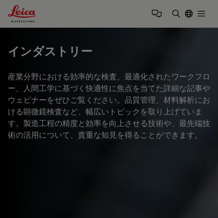
Leica Microsystems Logo
Togg
検索用語を
インダストリー
産業分野における効率的な検査、最適化されたワークフロ
ー、人間工学に基づく快適性に焦点を当てた詳細な記事や
ウェビナーをぜひご覧ください。品質管理、材料解析にお
ける顕微鏡検査など、幅広いトピックを取り上げていま
す。製造工程の精度と効率を向上させる技術や、最先端技
術の活用について、貴重な知見を得ることができます。