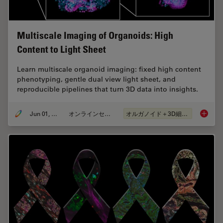
Multiscale Imaging of Organoids: High
Content to Light Sheet
Learn multiscale organoid imaging: fixed high content
phenotyping, gentle dual view light sheet, and
reproducible pipelines that turn 3D data into insights.
Jun 01, 2026
オンラインセミナー
オルガノイド＋3D細胞培養
Multisc