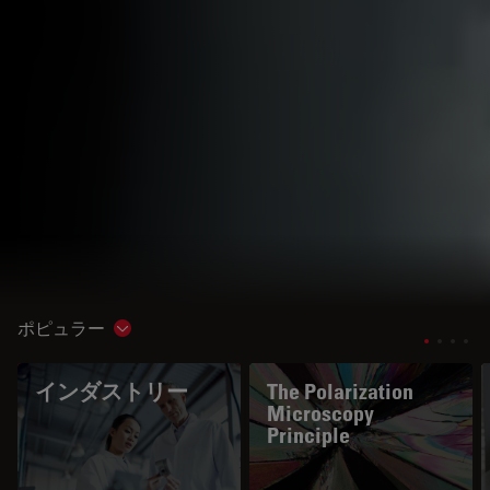
ポピュラー
Show subnavigation
インダストリー
The Polarization
Microscopy
Principle