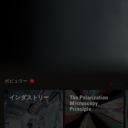
ポピュラー
Show subnavigation
インダストリー
The Polarization
Microscopy
Principle