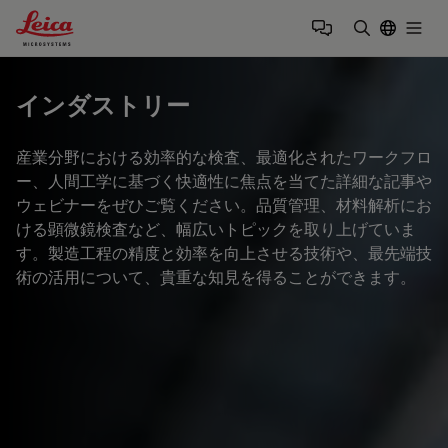
Leica Microsystems Logo
Togg
検索用語を
インダストリー
産業分野における効率的な検査、最適化されたワークフロ
ー、人間工学に基づく快適性に焦点を当てた詳細な記事や
ウェビナーをぜひご覧ください。品質管理、材料解析にお
ける顕微鏡検査など、幅広いトピックを取り上げていま
す。製造工程の精度と効率を向上させる技術や、最先端技
術の活用について、貴重な知見を得ることができます。