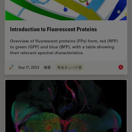
Introduction to Fluorescent Proteins
Overview of fluorescent proteins (FPs) from, red (RFP)
to green (GFP) and blue (BFP), with a table showing
their relevant spectral characteristics.
Sep 11, 2023
概要
蛍光タンパク質
Introduc