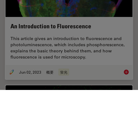
An Introduction to Fluorescence
This article gives an introduction to fluorescence and
photoluminescence, which includes phosphorescence,
explains the basic theory behind them, and how
fluorescence is used for microscopy.
Jun 02, 2023
概要
蛍光
An Intr