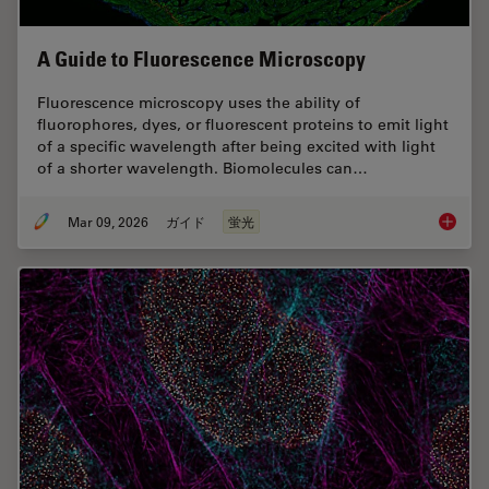
A Guide to Fluorescence Microscopy
Fluorescence microscopy uses the ability of
fluorophores, dyes, or fluorescent proteins to emit light
of a specific wavelength after being excited with light
of a shorter wavelength. Biomolecules can…
Mar 09, 2026
ガイド
蛍光
A Guide