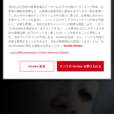
当社および当社の提携企業はクッキーおよびその他のトラッキング技術、お
客様の連絡先情報など、お客様が直接当社に提供するデータの一部を使用し
てこれらやその他のウェブサイトとのやり取りに基づき、お客様に合わせた
広告やコンテンツを提供し、ソーシャルメディアでのコンテンツ共有を可能
にし、分析を実施し、当社の広告キャンペーンの効果を測定します。「すべ
てのCookieを承認する」をクリックすると、この事項およびこのデータを当
社の提携企業（以下のリンクをご覧ください）と共有することに同意しま
す。当社ウェブサイトの下部にある「Cookieの設定」から、いつでも同意の
内容を変更することができます。当社の業務慣行の詳細につきましては、当
社のCookieに関する通知をお読みください
Cookie Notice
Leica Microsystems Cookie Partners Details
Cookie 設定
すべての Cookie を受け入れる