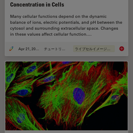
Concentration in Cells
Many cellular functions depend on the dynamic
balance of ions, electric potentials, and pH between the
cytosol and surrounding extracellular space. Changes
in these values affect cellular function.…
Apr 21, 2026
チュートリアル
ライブセルイメージング
Ratiomet