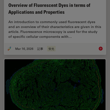
Overview of Fluorescent Dyes in terms of
Applications and Properties
An introduction to commonly used fluorescent dyes
and an overview of their characteristics are given in this
article. Fluorescence microscopy is used for the study
of specific cellular components with…
Mar 16, 2026
記事
蛍光
Overvie