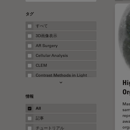
タグ
すべて
3D画像表示
AR Surgery
Cellular Analysis
CLEM
Contrast Methods in Light
Hi
Microscopy
Or
Drosophila Research
情報
EMBLイメージングセンター
Mas
All
sam
FLIM（蛍光寿命イメージング顕
rep
微鏡法）
記事
awa
FluoSync
org
チュートリアル