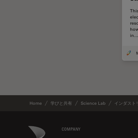
Thunderイメージング
Thi
TIRF
ele
res
Upright Microscopy
how
in
アプリケーションノート
イオンビームミリング
インダストリー
インペリアル・カレッジ・ロン
ドンイメージングハブ
ウイルス学
ウルトラミクロトーム
Home
学びと共有
Science Lab
インダスト
エルゴノミクス
エレクトロニクスおよび半導体
産業
Footer
Danaher Logo
COMPANY
エレクトロニクスのための断面