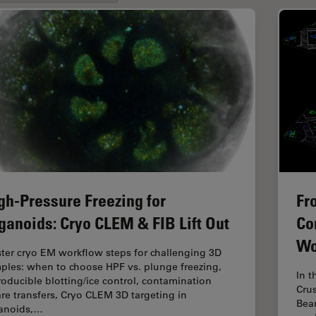
gh-Pressure Freezing for
Fr
ganoids: Cryo CLEM & FIB Lift Out
Co
Wo
ter cryo EM workflow steps for challenging 3D
ples: when to choose HPF vs. plunge freezing,
In t
roducible blotting/ice control, contamination
Crus
re transfers, Cryo CLEM 3D targeting in
Beam
anoids,…