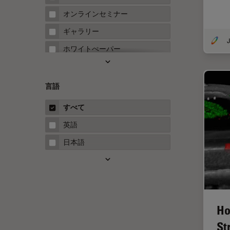
FRAP
オンラインセミナー
FRET
ギャラリー
J
Fテクニック
ホワイトぺーパー
HyD
ケーススタディ
Inverted Microscopy
概要
言語
Neuro-Oncology
ガイド
すべて
Neurovascular Surgery
英語
Red Reflex
日本語
SEM
Service
STED
STELLARISの機能
Ho
TEM
St