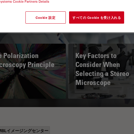
systems Cookie Partners Details
Cookie 設定
すべての Cookie を受け入れる
 Polarization
Key Factors to
croscopy Principle
Consider When
Selecting a Stereo
Microscope
MBLイメージングセンター