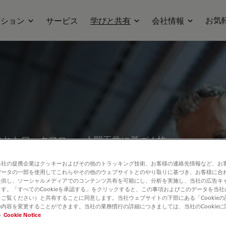
お気
ーション
サービス
学びと共有
会社情報
されたワークフロー、人間工学に基づく快
ナーをぜひご覧ください。品質管理、材料
当社の提携企業はクッキーおよびその他のトラッキング技術、お客様の連絡先情報など、お
ピックを取り上げています。製造工程の精
データの一部を使用してこれらやその他のウェブサイトとのやり取りに基づき、お客様に合
術の活用について、貴重な知見を得ること
提供し、ソーシャルメディアでのコンテンツ共有を可能にし、分析を実施し、当社の広告キ
す。「すべてのCookieを承認する」をクリックすると、この事項およびこのデータを当
ご覧ください）と共有することに同意します。当社ウェブサイトの下部にある「Cookie
内容を変更することができます。当社の業務慣行の詳細につきましては、当社のCookie
い
Cookie Notice