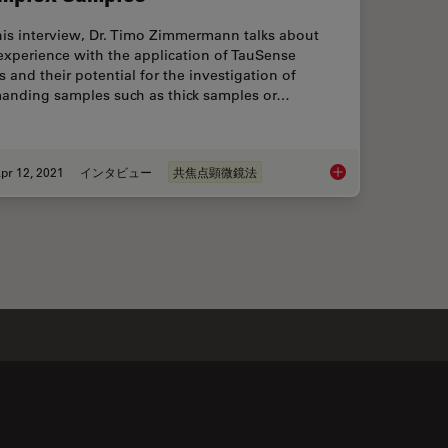
his interview, Dr. Timo Zimmermann talks about
experience with the application of TauSense
s and their potential for the investigation of
anding samples such as thick samples or…
pr 12, 2021
インタビュー
共焦点顕微鏡法
scent Structures in 3D for Cryo-FIB Milling
Benefits of TauCont