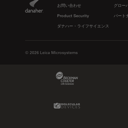
解析
お問い合わせ
グロー
オックスフォード・センター・
Product Security
パート
オブ・エクセレンス
オルガノイド＋3D細胞培養
ダナハー・ライフサイエンス
カメラ
がん研究
© 2026 Leica Microsystems
クライオSEM
クライオ電子顕微鏡
Beckman Coulter Link
クリーニング
コーティング
コヒーレントラマン散乱(CRS)
Molecular Devices Link
サンフランシスコ・イノベーシ
ョン・ハブ
サンプル調製