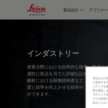
Leica Microsystems Logo
製品紹介
アプリケ
インダストリー
産業分野における効率的な検査、最適化
適性に焦点を当てた詳細な記事やウェビ
当社および
解析における顕微鏡検査など、幅広いト
に提供する
度と効率を向上させる技術や、最先端技
ンテンツを
果を測定しま
ができます。
下のリンクを
つでも同意の
読みくださ