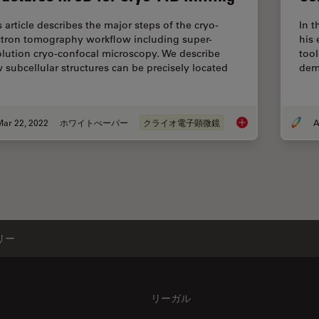
s article describes the major steps of the cryo-
In t
ctron tomography workflow including super-
his 
olution cryo-confocal microscopy. We describe
tool
 subcellular structures can be precisely located
dem
…
Mar 22, 2022
ホワイトぺーパー
クライオ電子顕微鏡
A
How to Target Fluore
リー
リーガル