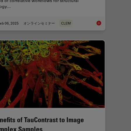
d of correlative workflows for structural
logy…
eb 06, 2025
オンラインセミナー
CLEM
ing for Organoids: Cryo CLEM & FIB Lift Out
From Bench to Beam:
nefits of TauContrast to Image
mplex Samples