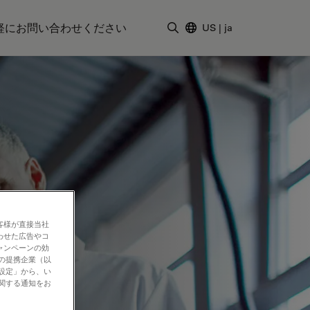
軽にお問い合わせください
US
|
ja
検索用語を入力
客様が直接当社
わせた広告やコ
ャンペーンの効
社の提携企業（以
の設定」から、い
に関する通知をお