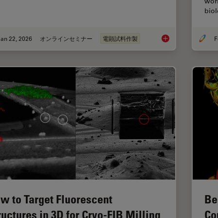
worl
bio
an 22, 2026
オンラインセミナー
電顕試料作製
F
High-Pressure Freez
w to Target Fluorescent
Be
ructures in 3D for Cryo-FIB Milling
Co