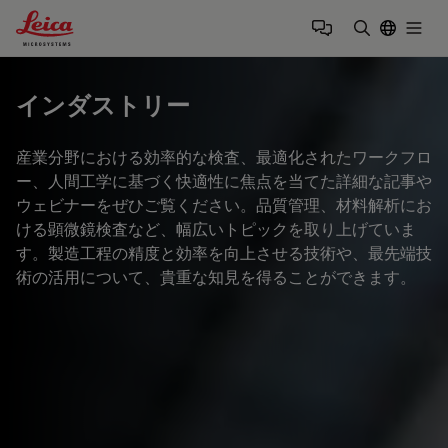
Leica Microsystems Logo
Togg
検索用語を
インダストリー
産業分野における効率的な検査、最適化されたワークフロ
ー、人間工学に基づく快適性に焦点を当てた詳細な記事や
ウェビナーをぜひご覧ください。品質管理、材料解析にお
ける顕微鏡検査など、幅広いトピックを取り上げていま
す。製造工程の精度と効率を向上させる技術や、最先端技
術の活用について、貴重な知見を得ることができます。