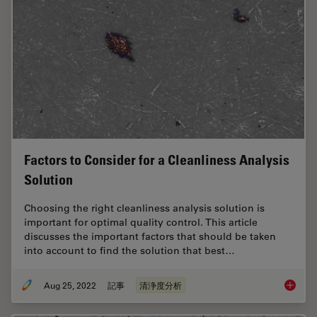
Factors to Consider for a Cleanliness Analysis
Solution
Choosing the right cleanliness analysis solution is
important for optimal quality control. This article
discusses the important factors that should be taken
into account to find the solution that best…
Aug 25, 2022
記事
清浄度分析
Factors 