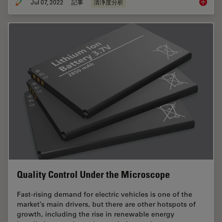
Jul 07, 2022
記事
清浄度分析
Efficien
Quality Control Under the Microscope
Fast-rising demand for electric vehicles is one of the
market’s main drivers, but there are other hotspots of
growth, including the rise in renewable energy