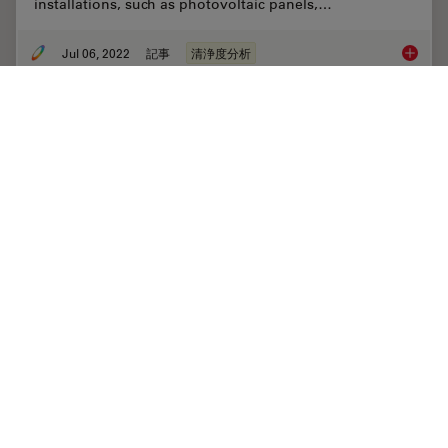
installations, such as photovoltaic panels,…
Jul 06, 2022
記事
清浄度分析
Quality
Cleanliness of Automotive Components and
Parts