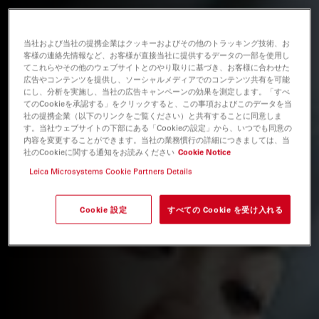
当社および当社の提携企業はクッキーおよびその他のトラッキング技術、お
客様の連絡先情報など、お客様が直接当社に提供するデータの一部を使用し
てこれらやその他のウェブサイトとのやり取りに基づき、お客様に合わせた
広告やコンテンツを提供し、ソーシャルメディアでのコンテンツ共有を可能
にし、分析を実施し、当社の広告キャンペーンの効果を測定します。「すべ
てのCookieを承認する」をクリックすると、この事項およびこのデータを当
社の提携企業（以下のリンクをご覧ください）と共有することに同意しま
す。当社ウェブサイトの下部にある「Cookieの設定」から、いつでも同意の
内容を変更することができます。当社の業務慣行の詳細につきましては、当
社のCookieに関する通知をお読みください
Cookie Notice
Leica Microsystems Cookie Partners Details
Cookie 設定
すべての Cookie を受け入れる