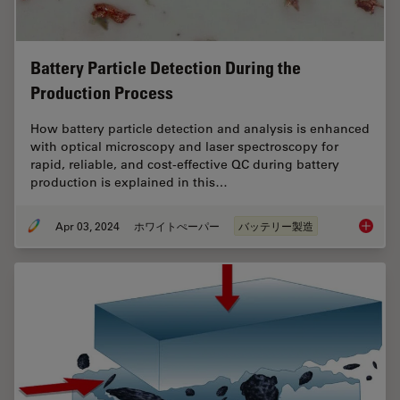
Battery Particle Detection During the
Production Process
How battery particle detection and analysis is enhanced
with optical microscopy and laser spectroscopy for
rapid, reliable, and cost-effective QC during battery
production is explained in this…
Apr 03, 2024
ホワイトぺーパー
バッテリー製造
Battery