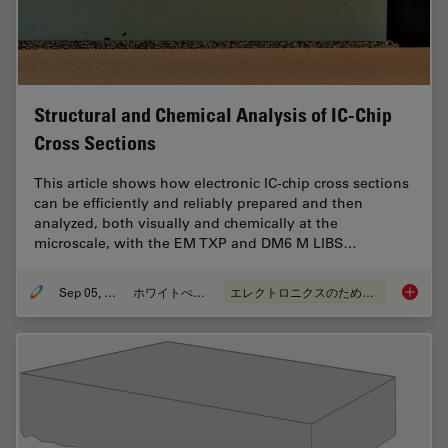
Structural and Chemical Analysis of IC-Chip
Cross Sections
This article shows how electronic IC-chip cross sections
can be efficiently and reliably prepared and then
analyzed, both visually and chemically at the
microscale, with the EM TXP and DM6 M LIBS…
Sep 05, 2023
ホワイトぺーパー
エレクトロニクスのための断面解析
Structu