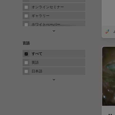
FRAP
オンラインセミナー
FRET
ギャラリー
Fテクニック
ホワイトぺーパー
HyD
J
ケーススタディ
Inverted Microscopy
概要
言語
Neuro-Oncology
ガイド
すべて
Neurovascular Surgery
英語
Red Reflex
日本語
SEM
Service
STED
STELLARISの機能
TEM