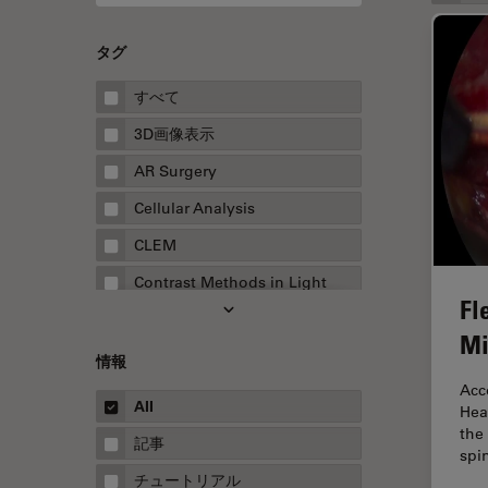
タグ
すべて
3D画像表示
AR Surgery
Cellular Analysis
CLEM
Contrast Methods in Light
Fl
Microscopy
Mi
Drosophila Research
情報
EMBLイメージングセンター
Acc
All
Hea
FLIM（蛍光寿命イメージング顕
the
微鏡法）
記事
spi
FluoSync
チュートリアル