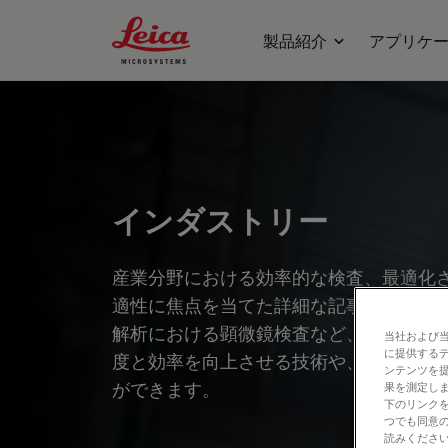
Leica Microsystems Logo
製品紹介
アプリケ
インダストリー
産業分野における効率的な検査、最適化
適性に焦点を当てた詳細な記事やウェビ
解析における顕微鏡検査など、幅広いト
当社および
に提供する
度と効率を向上させる技術や、最先端技
ンテンツを
ができます。
果を測定しま
下のリンクを
つでも同意の
読みくださ