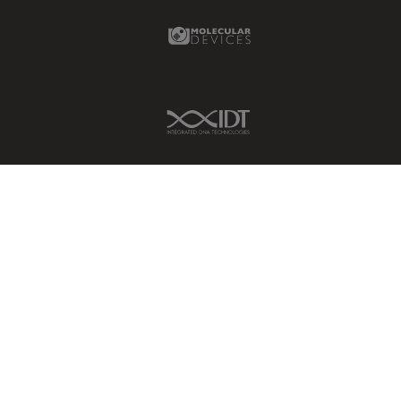
ゼブラフィッシュの研究
Molecular Devices Link
デジタルマイクロスコープ
バイオファーマ
バッテリー製造
IDT Link
プリント基板（PCB）
ボストン・イノベーション・ハ
ブ
マイクロエレクトロニクス
マイクロサージェリー
マイクロハブ・イメージング
メディカル
モデル生物
ライトシート顕微鏡
ライフサイエンス