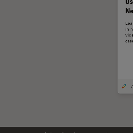
Us
Thunderイメージング
Ne
TIRF
Lea
Upright Microscopy
in 
アプリケーションノート
vid
cas
イオンビームミリング
インダストリー
インペリアル・カレッジ・ロン
ドンイメージングハブ
ウイルス学
ウルトラミクロトーム
エルゴノミクス
エレクトロニクスおよび半導体
産業
エレクトロニクスのための断面