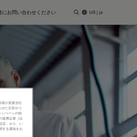
軽にお問い合わせください
US
|
ja
検索用語を入力
客様が直接当社
わせた広告やコ
ャンペーンの効
社の提携企業（以
の設定」から、い
に関する通知をお