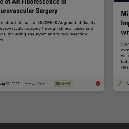
e of AR Fluorescence in
urovascular Surgery
Mi
Im
rn about the use of GLOW800 Augmented Reality
neurovascular surgery through clinical cases and
wi
eos, including aneurysm and tumor resection
es.
Spin
exte
visu
bet
cle
Aug 02, 2023
ケーススタディ
脳神経外科
N
Use of AR Fluoresce