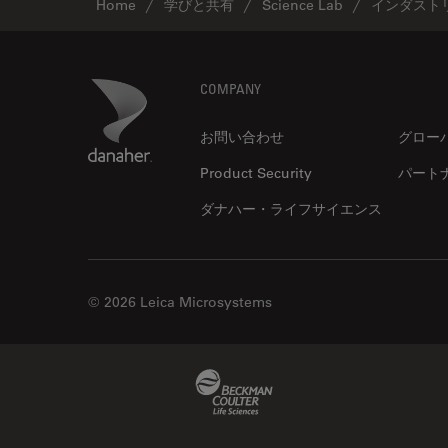
解析
Home
学びと共有
Science Lab
インダスト
オックスフォード・センター・
オブ・エクセレンス
Footer
Danaher Logo
オルガノイド＋3D細胞培養
COMPANY
カメラ
お問い合わせ
グロー
がん研究
Product Security
パート
クライオSEM
ダナハー・ライフサイエンス
クライオ電子顕微鏡
クリーニング
コーティング
© 2026 Leica Microsystems
コヒーレントラマン散乱(CRS)
サンフランシスコ・イノベーシ
Beckman Coulter Link
ョン・ハブ
サンプル調製