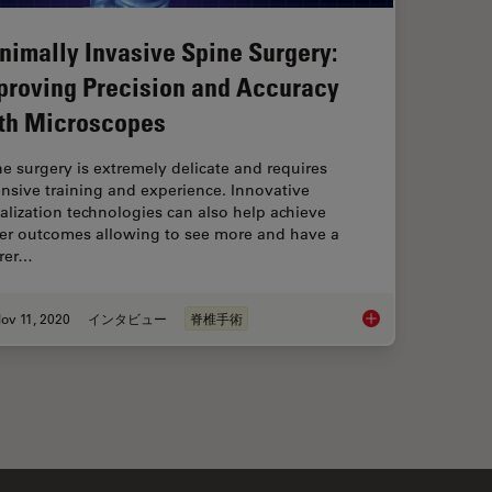
nimally Invasive Spine Surgery:
proving Precision and Accuracy
th Microscopes
e surgery is extremely delicate and requires
nsive training and experience. Innovative
alization technologies can also help achieve
ter outcomes allowing to see more and have a
arer…
ov 11, 2020
インタビュー
脊椎手術
nce in Neurovascular Surgery
Minimally Invasive S