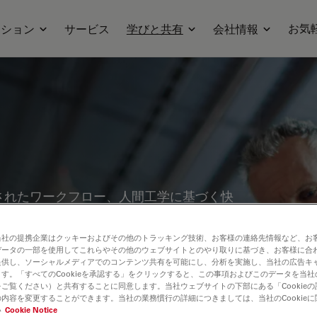
お気
ーション
サービス
学びと共有
会社情報
されたワークフロー、人間工学に基づく快
ナーをぜひご覧ください。品質管理、材料
ピックを取り上げています。製造工程の精
当社の提携企業はクッキーおよびその他のトラッキング技術、お客様の連絡先情報など、お
データの一部を使用してこれらやその他のウェブサイトとのやり取りに基づき、お客様に合
術の活用について、貴重な知見を得ること
提供し、ソーシャルメディアでのコンテンツ共有を可能にし、分析を実施し、当社の広告キ
す。「すべてのCookieを承認する」をクリックすると、この事項およびこのデータを当
ご覧ください）と共有することに同意します。当社ウェブサイトの下部にある「Cookie
内容を変更することができます。当社の業務慣行の詳細につきましては、当社のCookie
い
Cookie Notice