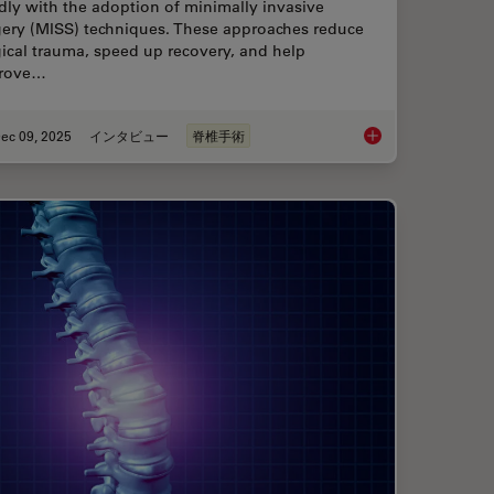
dly with the adoption of minimally invasive
gery (MISS) techniques. These approaches reduce
ical trauma, speed up recovery, and help
rove…
ec 09, 2025
インタビュー
脊椎手術
ciency in Minimally Invasive Spine Surgery
Advanced Visualizati