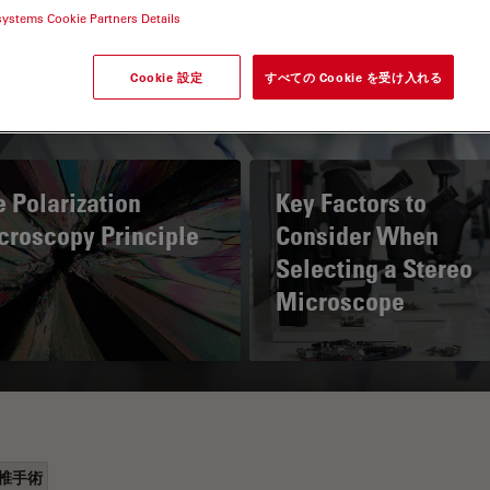
systems Cookie Partners Details
Cookie 設定
すべての Cookie を受け入れる
 Polarization
Key Factors to
croscopy Principle
Consider When
Selecting a Stereo
Microscope
椎手術