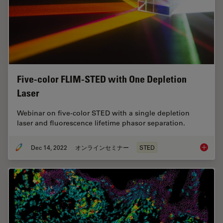
Five-color FLIM-STED with One Depletion
Laser
Webinar on five-color STED with a single depletion
laser and fluorescence lifetime phasor separation.
Dec 14, 2022
オンラインセミナー
STED
Five-co