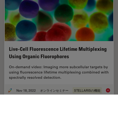
Live-Cell Fluorescence Lifetime Multiplexing
Using Organic Fluorophores
On-demand video: Imaging more subcellular targets by
using fluorescence lifetime multiplexing combined with
spectrally resolved detection.
Nov 18, 2022
オンラインセミナー
STELLARISの機能
Live-Ce