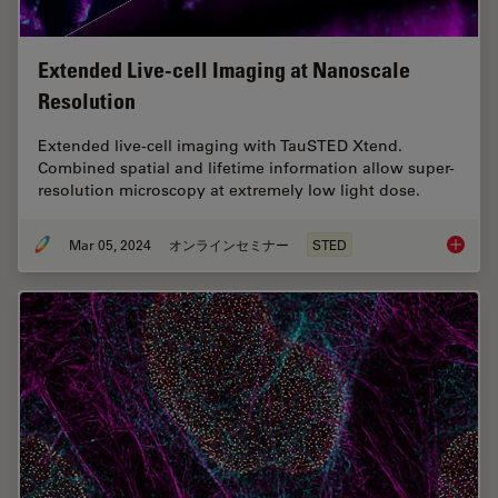
Extended Live-cell Imaging at Nanoscale
Resolution
Extended live-cell imaging with TauSTED Xtend.
Combined spatial and lifetime information allow super-
resolution microscopy at extremely low light dose.
Mar 05, 2024
オンラインセミナー
STED
Extende