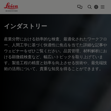
Leica Microsystems Logo
Togg
検索用語を
インダストリー
産業分野における効率的な検査、最適化されたワークフロ
ー、人間工学に基づく快適性に焦点を当てた詳細な記事や
ウェビナーをぜひご覧ください。品質管理、材料解析にお
ける顕微鏡検査など、幅広いトピックを取り上げていま
す。製造工程の精度と効率を向上させる技術や、最先端技
術の活用について、貴重な知見を得ることができます。