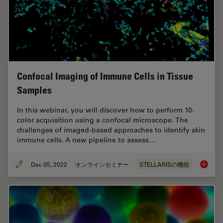
Confocal Imaging of Immune Cells in Tissue
Samples
In this webinar, you will discover how to perform 10-
color acquisition using a confocal microscope. The
challenges of imaged-based approaches to identify skin
immune cells. A new pipeline to assess…
Dec 05, 2022
オンラインセミナー
STELLARISの機能
Confoca