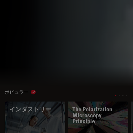
ポピュラー
Show subnavigation
インダストリー
The Polarization
Microscopy
Principle