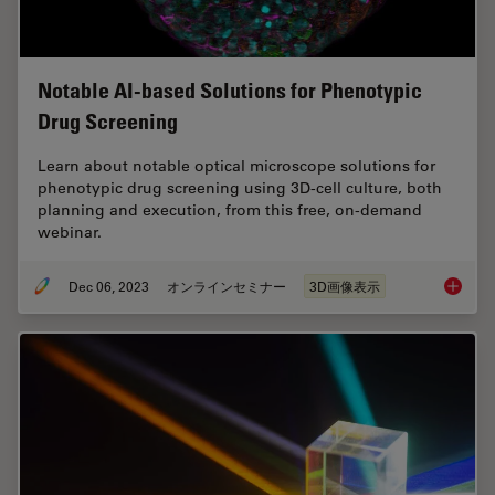
Notable AI-based Solutions for Phenotypic
Drug Screening
Learn about notable optical microscope solutions for
phenotypic drug screening using 3D-cell culture, both
planning and execution, from this free, on-demand
webinar.
Dec 06, 2023
オンラインセミナー
3D画像表示
Notable