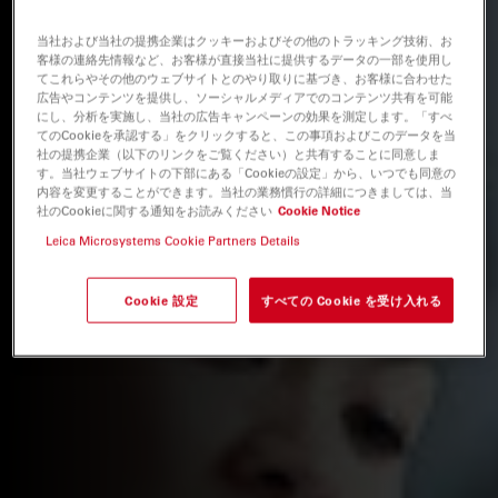
当社および当社の提携企業はクッキーおよびその他のトラッキング技術、お
客様の連絡先情報など、お客様が直接当社に提供するデータの一部を使用し
てこれらやその他のウェブサイトとのやり取りに基づき、お客様に合わせた
広告やコンテンツを提供し、ソーシャルメディアでのコンテンツ共有を可能
にし、分析を実施し、当社の広告キャンペーンの効果を測定します。「すべ
てのCookieを承認する」をクリックすると、この事項およびこのデータを当
社の提携企業（以下のリンクをご覧ください）と共有することに同意しま
す。当社ウェブサイトの下部にある「Cookieの設定」から、いつでも同意の
内容を変更することができます。当社の業務慣行の詳細につきましては、当
社のCookieに関する通知をお読みください
Cookie Notice
Leica Microsystems Cookie Partners Details
Cookie 設定
すべての Cookie を受け入れる