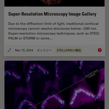
Super-Resolution Microscopy Image Gallery
Due to the diffraction limit of light, traditional confocal
microscopy cannot resolve structures below ~240 nm.
Super-resolution microscopy techniques, such as STED,
PALM or STORM or some…
Mar 15, 2024
ギャラリー
STELLARISの機能
Super-R