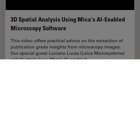
3D Spatial Analysis Using Mica's AI-Enabled
Microscopy Software
This video offers practical advice on the extraction of
publication grade insights from microscopy images.
Our special guest Luciano Lucas (Leica Microsystems)
will illustrate how Mica’s AI-enabled…
Jul 07, 2022
オンラインセミナー
人工知能
3D Spat
Home
学びと共有
Science Lab
インダストリー