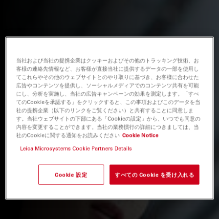
当社および当社の提携企業はクッキーおよびその他のトラッキング技術、お
客様の連絡先情報など、お客様が直接当社に提供するデータの一部を使用し
てこれらやその他のウェブサイトとのやり取りに基づき、お客様に合わせた
広告やコンテンツを提供し、ソーシャルメディアでのコンテンツ共有を可能
にし、分析を実施し、当社の広告キャンペーンの効果を測定します。「すべ
てのCookieを承認する」をクリックすると、この事項およびこのデータを当
社の提携企業（以下のリンクをご覧ください）と共有することに同意しま
す。当社ウェブサイトの下部にある「Cookieの設定」から、いつでも同意の
内容を変更することができます。当社の業務慣行の詳細につきましては、当
社のCookieに関する通知をお読みください
Cookie Notice
Leica Microsystems Cookie Partners Details
Cookie 設定
すべての Cookie を受け入れる