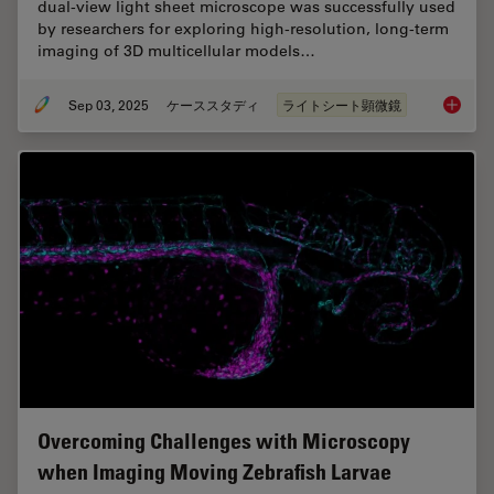
dual-view light sheet microscope was successfully used
by researchers for exploring high-resolution, long-term
imaging of 3D multicellular models…
Sep 03, 2025
ケーススタディ
ライトシート顕微鏡
Capturi
Overcoming Challenges with Microscopy
when Imaging Moving Zebrafish Larvae