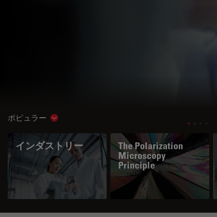
ポピュラー
Show subnavigation
インダストリー
The Polarization
Microscopy
Principle