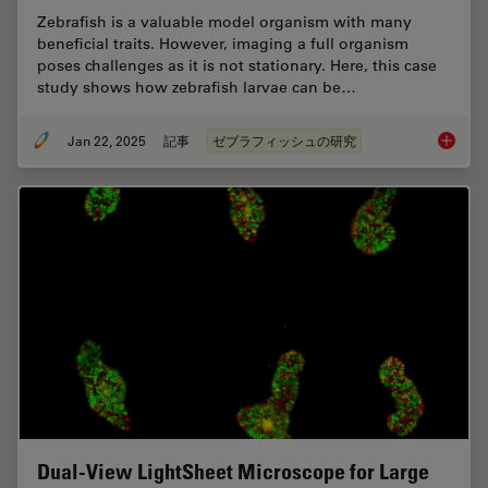
Zebrafish is a valuable model organism with many
beneficial traits. However, imaging a full organism
poses challenges as it is not stationary. Here, this case
study shows how zebrafish larvae can be…
Jan 22, 2025
記事
ゼブラフィッシュの研究
Overcom
Dual-View LightSheet Microscope for Large