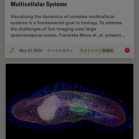
Multicellular Systems
Visualizing the dynamics of complex multicellular
systems is a fundamental goal in biology. To address
the challenges of live imaging over large
spatiotemporal scales, Franziska Moos et. al. present…
May 07, 2024
ケーススタディ
ライトシート顕微鏡
Dual-Vi