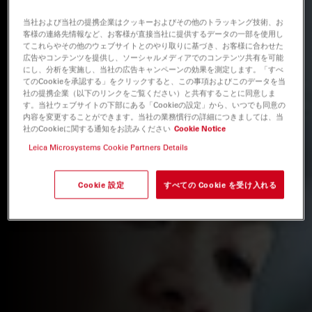
当社および当社の提携企業はクッキーおよびその他のトラッキング技術、お
客様の連絡先情報など、お客様が直接当社に提供するデータの一部を使用し
てこれらやその他のウェブサイトとのやり取りに基づき、お客様に合わせた
広告やコンテンツを提供し、ソーシャルメディアでのコンテンツ共有を可能
にし、分析を実施し、当社の広告キャンペーンの効果を測定します。「すべ
てのCookieを承認する」をクリックすると、この事項およびこのデータを当
社の提携企業（以下のリンクをご覧ください）と共有することに同意しま
す。当社ウェブサイトの下部にある「Cookieの設定」から、いつでも同意の
内容を変更することができます。当社の業務慣行の詳細につきましては、当
社のCookieに関する通知をお読みください
Cookie Notice
Leica Microsystems Cookie Partners Details
Cookie 設定
すべての Cookie を受け入れる