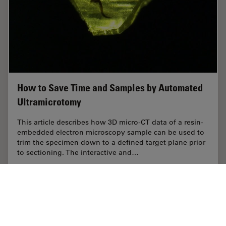
How to Save Time and Samples by Automated
Ultramicrotomy
This article describes how 3D micro-CT data of a resin-
embedded electron microscopy sample can be used to
trim the specimen down to a defined target plane prior
to sectioning. The interactive and…
Apr 09, 2025
ケーススタディ
ウルトラミクロトーム
How to 