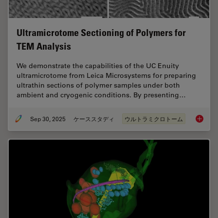
Ultramicrotome Sectioning of Polymers for
TEM Analysis
We demonstrate the capabilities of the UC Enuity
ultramicrotome from Leica Microsystems for preparing
ultrathin sections of polymer samples under both
ambient and cryogenic conditions. By presenting…
Sep 30, 2025
ケーススタディ
ウルトラミクロトーム
Ultrami