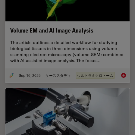
Volume EM and AI Image Analysis
The article outlines a detailed workflow for studying
biological tissues in three dimensions using volume-
scanning electron microscopy (volume-SEM) combined
with AI-assisted image analysis. The focus…
Sep 16, 2025
ケーススタディ
ウルトラミクロトーム
Volume 