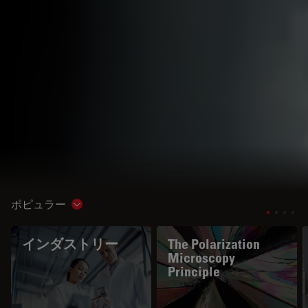
ポピュラー
Show subnavigation
インダストリー
The Polarization
Microscopy
Principle