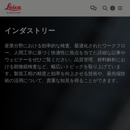
Leica Microsystems Logo
Togg
検索用語を
インダストリー
産業分野における効率的な検査、最適化されたワークフロ
ー、人間工学に基づく快適性に焦点を当てた詳細な記事や
ウェビナーをぜひご覧ください。品質管理、材料解析にお
ける顕微鏡検査など、幅広いトピックを取り上げていま
す。製造工程の精度と効率を向上させる技術や、最先端技
術の活用について、貴重な知見を得ることができます。