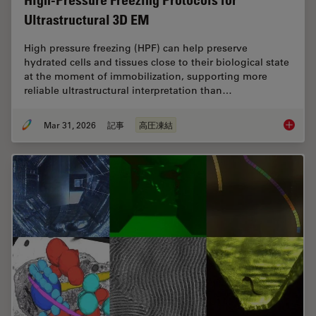
High-Pressure Freezing Protocols for
Ultrastructural 3D EM
High pressure freezing (HPF) can help preserve
hydrated cells and tissues close to their biological state
at the moment of immobilization, supporting more
reliable ultrastructural interpretation than…
Mar 31, 2026
記事
高圧凍結
High-Pr