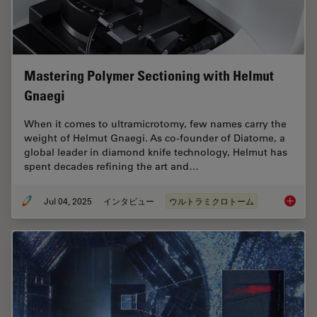
Mastering Polymer Sectioning with Helmut
Gnaegi
When it comes to ultramicrotomy, few names carry the
weight of Helmut Gnaegi. As co-founder of Diatome, a
global leader in diamond knife technology, Helmut has
spent decades refining the art and…
Jul 04, 2025
インタビュー
ウルトラミクロトーム
Masteri