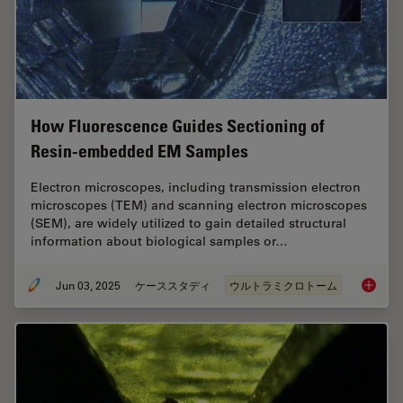
How Fluorescence Guides Sectioning of
Resin-embedded EM Samples
Electron microscopes, including transmission electron
microscopes (TEM) and scanning electron microscopes
(SEM), are widely utilized to gain detailed structural
information about biological samples or…
Jun 03, 2025
ケーススタディ
ウルトラミクロトーム
How Flu