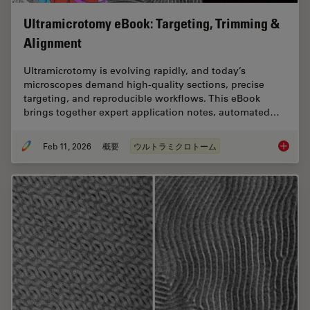
Ultramicrotomy eBook: Targeting, Trimming &
Alignment
Ultramicrotomy is evolving rapidly, and today’s
microscopes demand high‑quality sections, precise
targeting, and reproducible workflows. This eBook
brings together expert application notes, automated…
Feb 11, 2026
概要
ウルトラミクロトーム
Ultrami