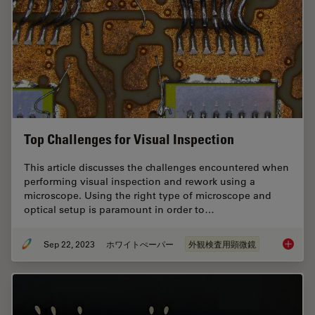
Top Challenges for Visual Inspection
This article discusses the challenges encountered when
performing visual inspection and rework using a
microscope. Using the right type of microscope and
optical setup is paramount in order to…
Sep 22, 2023
ホワイトぺーパー
外観検査用顕微鏡
Top Chal