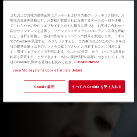
当社および当社の提携企業はクッキーおよびその他のトラッキング技術、お
客様の連絡先情報など、お客様が直接当社に提供するデータの一部を使用し
てこれらやその他のウェブサイトとのやり取りに基づき、お客様に合わせた
広告やコンテンツを提供し、ソーシャルメディアでのコンテンツ共有を可能
にし、分析を実施し、当社の広告キャンペーンの効果を測定します。「すべ
てのCookieを承認する」をクリックすると、この事項およびこのデータを当
社の提携企業（以下のリンクをご覧ください）と共有することに同意しま
す。当社ウェブサイトの下部にある「Cookieの設定」から、いつでも同意の
内容を変更することができます。当社の業務慣行の詳細につきましては、当
社のCookieに関する通知をお読みください
Cookie Notice
Leica Microsystems Cookie Partners Details
Cookie 設定
すべての Cookie を受け入れる