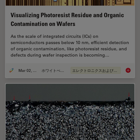
Visualizing Photoresist Residue and Organic
Contamination on Wafers
As the scale of integrated circuits (ICs) on
semiconductors passes below 10 nm, efficient detection
of organic contamination, like photoresist residue, and
defects during wafer inspection is becoming…
Mar 02, 2026
ホワイトぺーパー
エレクトロニクスおよび半導体産業
Visuali