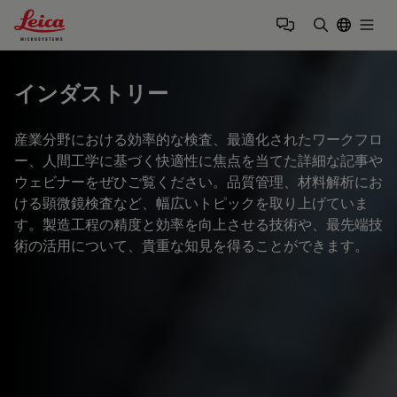
Leica Microsystems Logo
Togg
検索用語を
インダストリー
産業分野における効率的な検査、最適化されたワークフロ
ー、人間工学に基づく快適性に焦点を当てた詳細な記事や
ウェビナーをぜひご覧ください。品質管理、材料解析にお
ける顕微鏡検査など、幅広いトピックを取り上げていま
す。製造工程の精度と効率を向上させる技術や、最先端技
術の活用について、貴重な知見を得ることができます。