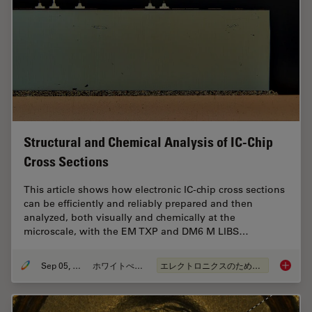
Structural and Chemical Analysis of IC-Chip
Cross Sections
This article shows how electronic IC-chip cross sections
can be efficiently and reliably prepared and then
analyzed, both visually and chemically at the
microscale, with the EM TXP and DM6 M LIBS…
Sep 05, 2023
ホワイトぺーパー
エレクトロニクスのための断面解析
Structu