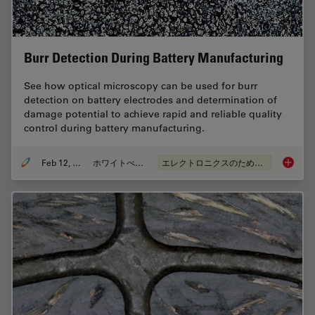
Burr Detection During Battery Manufacturing
See how optical microscopy can be used for burr
detection on battery electrodes and determination of
damage potential to achieve rapid and reliable quality
control during battery manufacturing.
Feb 12, 2026
ホワイトぺーパー
エレクトロニクスのための断面解析
Burr De