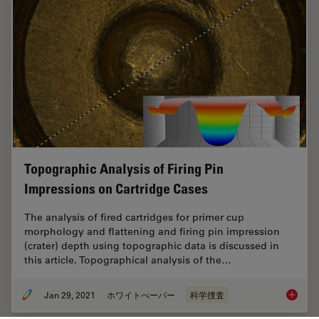
Topographic Analysis of Firing Pin
Impressions on Cartridge Cases
The analysis of fired cartridges for primer cup
morphology and flattening and firing pin impression
(crater) depth using topographic data is discussed in
this article. Topographical analysis of the…
Jan 29, 2021
ホワイトぺーパー
科学捜査
Topogra