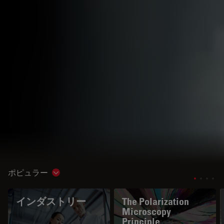
ポピュラー
Show subnavigation
インダストリー
The Polarization
Microscopy
Principle