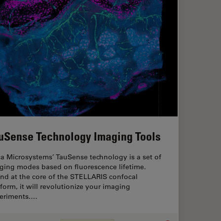
uSense Technology Imaging Tools
ca Microsystems’ TauSense technology is a set of
ging modes based on fluorescence lifetime.
nd at the core of the STELLARIS confocal
tform, it will revolutionize your imaging
eriments.…