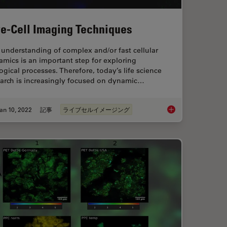
ve-Cell Imaging Techniques
understanding of complex and/or fast cellular
mics is an important step for exploring
ogical processes. Therefore, today’s life science
earch is increasingly focused on dynamic…
an 10, 2022
記事
ライブセルイメージング
ence Lifetime Imaging Microscopy (FLIM)
Live-Cell Imaging Te