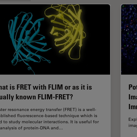
at is FRET with FLIM or as it is
Po
ually known FLIM-FRET?
Im
Im
ster resonance energy transfer (FRET) is a well-
ablished fluorescence-based technique which is
Expl
 to study molecular interactions. It is useful for
imag
 analysis of protein-DNA and…