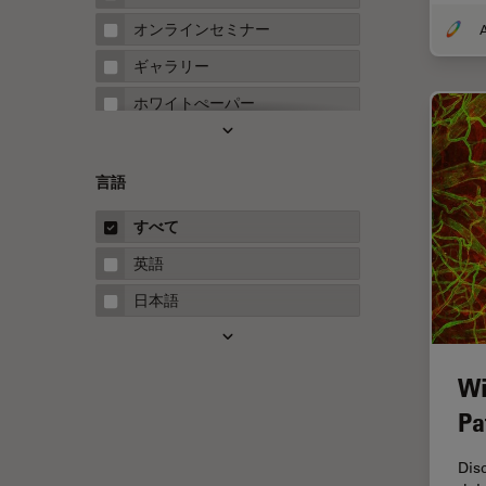
FRAP
オンラインセミナー
A
FRET
ギャラリー
Fテクニック
ホワイトぺーパー
HyD
ケーススタディ
Inverted Microscopy
概要
言語
Neuro-Oncology
ガイド
すべて
Neurovascular Surgery
英語
Red Reflex
日本語
SEM
Service
Wi
STED
Pa
STELLARISの機能
TEM
Dis