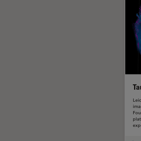
ライブセルイメージング
ラベルフリー
レーザーマイクロダイセクショ
ン（LMD）
レーザー誘起ブレークダウン分
光法(LIBS)
ワイドフィールド顕微鏡
人工知能
位相差顕微鏡
Ta
偏光
Lei
光コヒーレンス トモグラフィ
ima
（OCT）
Fou
pla
光学系
exp
光学顕微鏡