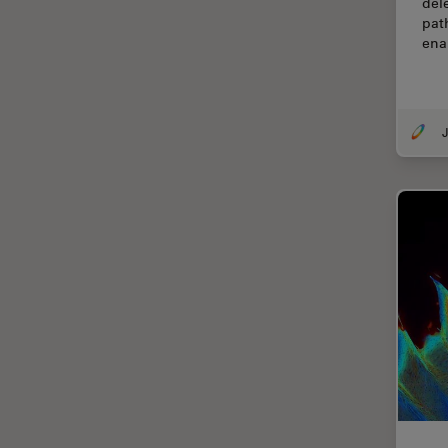
del
Thunderイメージング
pat
ena
TIRF
Upright Microscopy
アプリケーションノート
J
イオンビームミリング
インダストリー
インペリアル・カレッジ・ロン
ドンイメージングハブ
ウイルス学
ウルトラミクロトーム
エルゴノミクス
エレクトロニクスおよび半導体
産業
エレクトロニクスのための断面