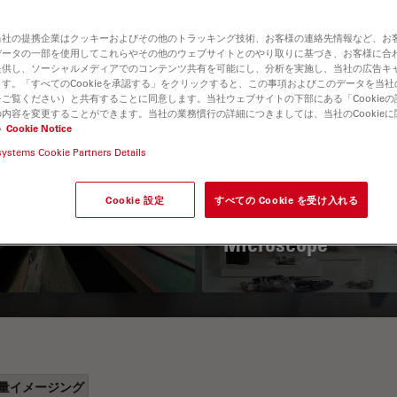
当社の提携企業はクッキーおよびその他のトラッキング技術、お客様の連絡先情報など、お
データの一部を使用してこれらやその他のウェブサイトとのやり取りに基づき、お客様に合
提供し、ソーシャルメディアでのコンテンツ共有を可能にし、分析を実施し、当社の広告キ
す。「すべてのCookieを承認する」をクリックすると、この事項およびこのデータを当
ご覧ください）と共有することに同意します。当社ウェブサイトの下部にある「Cookie
内容を変更することができます。当社の業務慣行の詳細につきましては、当社のCookie
い
Cookie Notice
systems Cookie Partners Details
 Polarization
Key Factors to
croscopy Principle
Consider When
Cookie 設定
すべての Cookie を受け入れる
Selecting a Stereo
Microscope
量イメージング