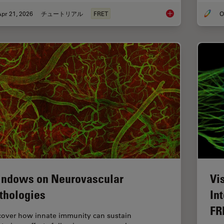
pr 21, 2026
チュートリアル
FRET
What is FRET with FL
ndows on Neurovascular
Vi
thologies
In
FR
cover how innate immunity can sustain