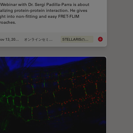
Webinar with Dr. Sergi Padilla-Parra is about
alizing protein-protein interaction. He gives
ght into non-fitting and easy FRET-FLIM
roaches.
Nov 13, 2022
オンラインセミナー
STELLARISの機能
scular Pathologies
Visualizing Protein-