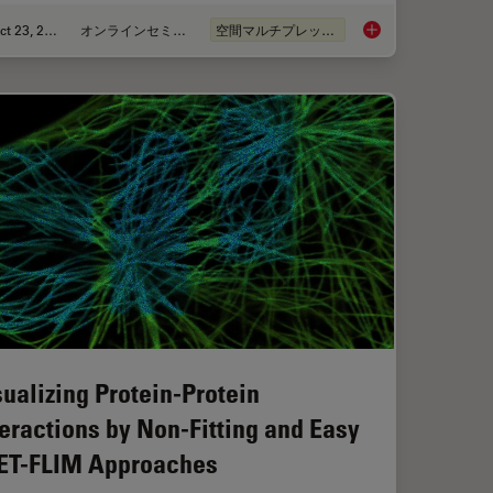
Oct 23, 2023
オンラインセミナー
空間マルチプレックス
IM or as it is usually known FLIM-FRET?
Potential of Multipl
sualizing Protein-Protein
teractions by Non-Fitting and Easy
ET-FLIM Approaches