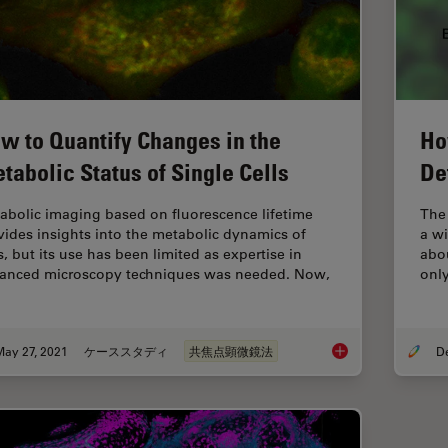
w to Quantify Changes in the
Ho
tabolic Status of Single Cells
De
abolic imaging based on fluorescence lifetime
The 
vides insights into the metabolic dynamics of
a w
s, but its use has been limited as expertise in
abou
anced microscopy techniques was needed. Now,
only
May 27, 2021
ケーススタディ
共焦点顕微鏡法
How to Quantify Chan