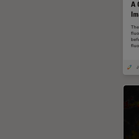
解析
A 
オックスフォード・センター・
Im
オブ・エクセレンス
The
オルガノイド＋3D細胞培養
flu
カメラ
bef
flu
がん研究
クライオSEM
クライオ電子顕微鏡
クリーニング
コーティング
コヒーレントラマン散乱(CRS)
サンフランシスコ・イノベーシ
ョン・ハブ
サンプル調製