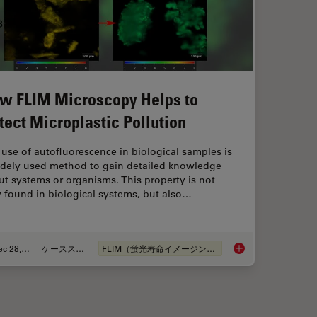
w FLIM Microscopy Helps to
tect Microplastic Pollution
use of autofluorescence in biological samples is
idely used method to gain detailed knowledge
t systems or organisms. This property is not
 found in biological systems, but also…
Dec 28, 2020
ケーススタディ
FLIM（蛍光寿命イメージング顕微鏡法）
ges in the Metabolic Status of Single Cells
How FLIM Microscopy 