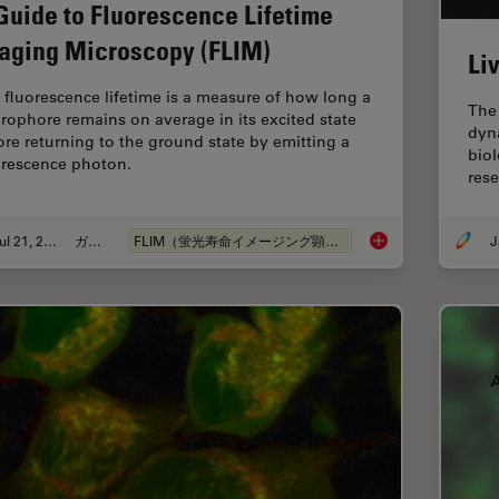
Guide to Fluorescence Lifetime
aging Microscopy (FLIM)
Li
 fluorescence lifetime is a measure of how long a
The 
orophore remains on average in its excited state
dyna
ore returning to the ground state by emitting a
biol
orescence photon.
res
Jul 21, 2022
ガイド
FLIM（蛍光寿命イメージング顕微鏡法）
J
A Guide to Fluoresc