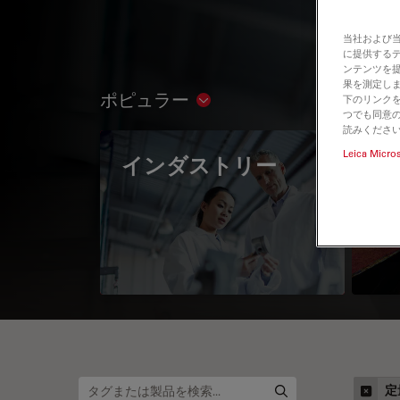
当社および
に提供する
ンテンツを
果を測定しま
ポピュラー
下のリンクを
Show subnavigation
つでも同意の
読みくださ
Leica Micro
インダストリー
The
Mi
定