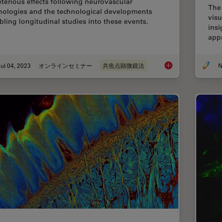
eterious effects following neurovascular
The 
hologies and the technological developments
visu
bling longitudinal studies into these events.
insi
app
ul 04, 2023
オンラインセミナー
共焦点顕微鏡法
Windows on Neurova