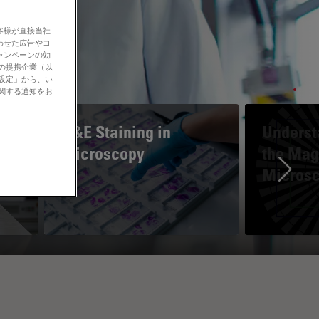
客様が直接当社
わせた広告やコ
ャンペーンの効
社の提携企業（以
の設定」から、い
に関する通知をお
H&E Staining in
Underst
Microscopy
the Magn
Micros
Ne