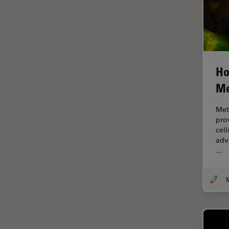
ゼブラフィッシュの研究
デジタルマイクロスコープ
バイオファーマ
バッテリー製造
Ho
プリント基板（PCB）
Me
ボストン・イノベーション・ハ
ブ
Met
マイクロエレクトロニクス
pro
cell
マイクロサージェリー
adv
マイクロハブ・イメージング
…
メディカル
モデル生物
ライトシート顕微鏡
ライフサイエンス