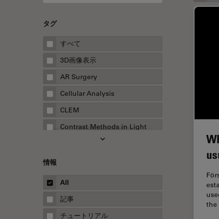
タグ
すべて
3D画像表示
AR Surgery
Cellular Analysis
CLEM
Contrast Methods in Light
Wh
Microscopy
us
Drosophila Research
情報
EMBLイメージングセンター
För
All
est
FLIM（蛍光寿命イメージング顕
used
微鏡法）
記事
the
FluoSync
チュートリアル