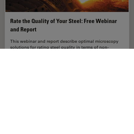
Rate the Quality of Your Steel: Free Webinar
and Report
This webinar and report describe optimal microscopy
solutions for rating steel quality in terms of non-
metallic inclusions and reviews the various
international and regional standards concerning…
Apr 28, 2020
記事
電子顕微鏡
Rate th