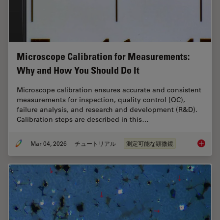
Microscope Calibration for Measurements:
Why and How You Should Do It
Microscope calibration ensures accurate and consistent
measurements for inspection, quality control (QC),
failure analysis, and research and development (R&D).
Calibration steps are described in this…
Mar 04, 2026
チュートリアル
測定可能な顕微鏡
Microsc