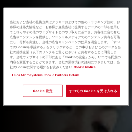
当社および当社の提携企業はクッキーおよびその他のトラッキング技術、お
客様の連絡先情報など、お客様が直接当社に提供するデータの一部を使用し
てこれらやその他のウェブサイトとのやり取りに基づき、お客様に合わせた
広告やコンテンツを提供し、ソーシャルメディアでのコンテンツ共有を可能
にし、分析を実施し、当社の広告キャンペーンの効果を測定します。「すべ
てのCookieを承認する」をクリックすると、この事項およびこのデータを当
社の提携企業（以下のリンクをご覧ください）と共有することに同意しま
す。当社ウェブサイトの下部にある「Cookieの設定」から、いつでも同意の
内容を変更することができます。当社の業務慣行の詳細につきましては、当
社のCookieに関する通知をお読みください
Cookie Notice
Leica Microsystems Cookie Partners Details
Cookie 設定
すべての Cookie を受け入れる