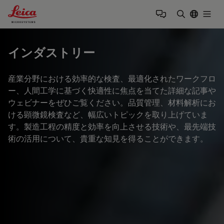
Leica Microsystems Logo
Togg
検索用語を
インダストリー
産業分野における効率的な検査、最適化されたワークフロ
ー、人間工学に基づく快適性に焦点を当てた詳細な記事や
ウェビナーをぜひご覧ください。品質管理、材料解析にお
ける顕微鏡検査など、幅広いトピックを取り上げていま
す。製造工程の精度と効率を向上させる技術や、最先端技
術の活用について、貴重な知見を得ることができます。