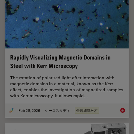
Rapidly Visualizing Magnetic Domains in
Steel with Kerr Microscopy
The rotation of polarized light after interaction with
magnetic domains in a material, known as the Kerr
effect, enables the investigation of magnetized samples
with Kerr microscopy. It allows rapid…
Feb 26, 2026
ケーススタディ
金属組織分析
Rapidly