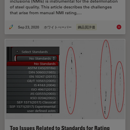
inclusions (NMIs) is instrumental for the determination
of steel quality. This article describes the challenges
that arise from manual NMI rating,…
Sep 23, 2020
ホワイトぺーパー
鋼品質評価
Challen
Top Issues Related to Standards for Rating