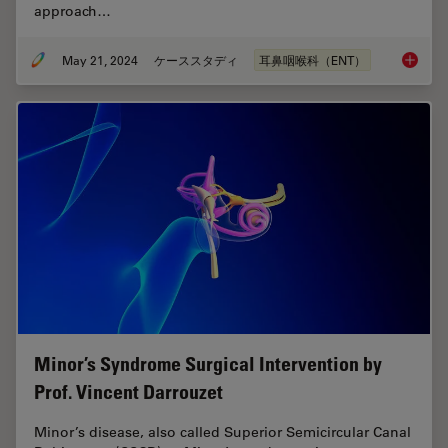
approach…
May 21, 2024
ケーススタディ
耳鼻咽喉科（ENT）
Tympano
Minor’s Syndrome Surgical Intervention by
Prof. Vincent Darrouzet
Minor’s disease, also called Superior Semicircular Canal