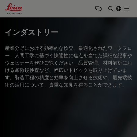
Leica Microsystems Logo
Togg
検索用語を
インダストリー
産業分野における効率的な検査、最適化されたワークフロ
ー、人間工学に基づく快適性に焦点を当てた詳細な記事や
ウェビナーをぜひご覧ください。品質管理、材料解析にお
ける顕微鏡検査など、幅広いトピックを取り上げていま
す。製造工程の精度と効率を向上させる技術や、最先端技
術の活用について、貴重な知見を得ることができます。