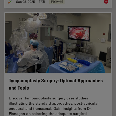
Sep 08, 2025
記事
形成外科
A Micro
Tympanoplasty Surgery: Optimal Approaches
and Tools
Discover tympanoplasty surgery case studies
illustrating the standard approaches: post-auricular,
endaural and transcanal. Gain insights from Dr.
Flanagan on selecting the adequate surgical