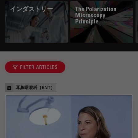
インダストリー
The Polarization
Microscopy
Principle
FILTER ARTICLES
耳鼻咽喉科（ENT）