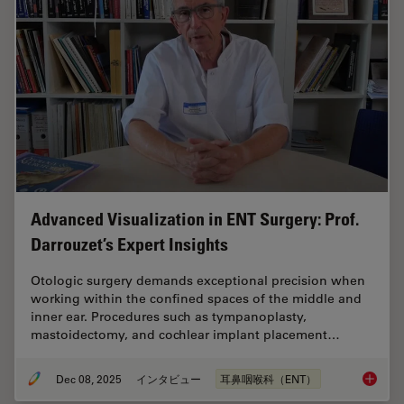
Advanced Visualization in ENT Surgery: Prof.
Darrouzet’s Expert Insights
Otologic surgery demands exceptional precision when
working within the confined spaces of the middle and
inner ear. Procedures such as tympanoplasty,
mastoidectomy, and cochlear implant placement…
Dec 08, 2025
インタビュー
耳鼻咽喉科（ENT）
Advanced