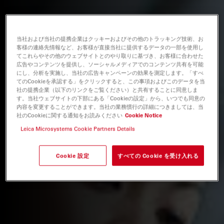
当社および当社の提携企業はクッキーおよびその他のトラッキング技術、お
客様の連絡先情報など、お客様が直接当社に提供するデータの一部を使用し
てこれらやその他のウェブサイトとのやり取りに基づき、お客様に合わせた
広告やコンテンツを提供し、ソーシャルメディアでのコンテンツ共有を可能
にし、分析を実施し、当社の広告キャンペーンの効果を測定します。「すべ
てのCookieを承認する」をクリックすると、この事項およびこのデータを当
社の提携企業（以下のリンクをご覧ください）と共有することに同意しま
す。当社ウェブサイトの下部にある「Cookieの設定」から、いつでも同意の
内容を変更することができます。当社の業務慣行の詳細につきましては、当
社のCookieに関する通知をお読みください
Cookie Notice
Leica Microsystems Cookie Partners Details
Cookie 設定
すべての Cookie を受け入れる