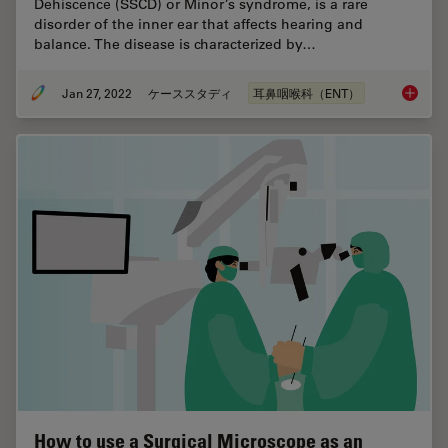
Dehiscence (SSCD) or Minor’s syndrome, is a rare
disorder of the inner ear that affects hearing and
balance. The disease is characterized by…
Jan 27, 2022
ケーススタディ
耳鼻咽喉科（ENT）
Minor’s
How to use a Surgical Microscope as an