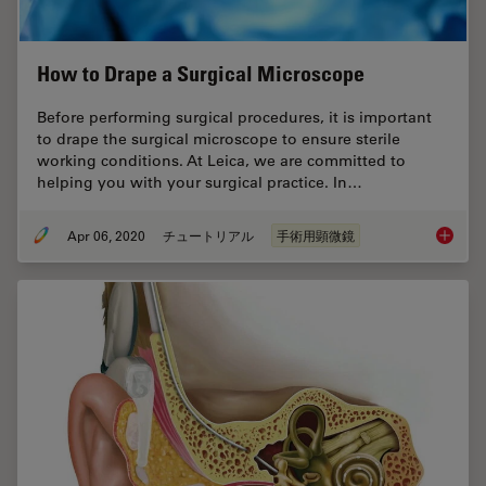
How to Drape a Surgical Microscope
Before performing surgical procedures, it is important
to drape the surgical microscope to ensure sterile
working conditions. At Leica, we are committed to
helping you with your surgical practice. In…
Apr 06, 2020
チュートリアル
手術用顕微鏡
How to 