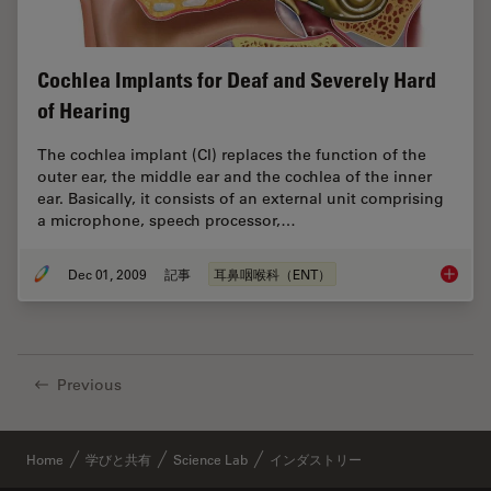
Cochlea Implants for Deaf and Severely Hard
of Hearing
The cochlea implant (CI) replaces the function of the
outer ear, the middle ear and the ­cochlea of the inner
ear. Basically, it consists of an external unit comprising
a microphone, speech processor,…
Dec 01, 2009
記事
耳鼻咽喉科（ENT）
Cochlea
Previous
Home
学びと共有
Science Lab
インダストリー