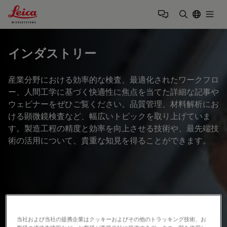
Leica Microsystems Logo
Togg
検索用語を
インダストリー
産業分野における効率的な検査、最適化されたワークフロ
ー、人間工学に基づく快適性に焦点を当てた詳細な記事や
ウェビナーをぜひご覧ください。品質管理、材料解析にお
ける顕微鏡検査など、幅広いトピックを取り上げていま
す。製造工程の精度と効率を向上させる技術や、最先端技
術の活用について、貴重な知見を得ることができます。
当社および当社の提携企業はクッキーおよびその他のトラッキング技術、お