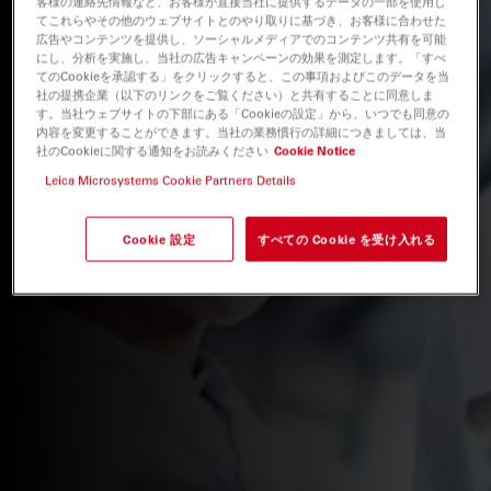
客様の連絡先情報など、お客様が直接当社に提供するデータの一部を使用し
てこれらやその他のウェブサイトとのやり取りに基づき、お客様に合わせた
広告やコンテンツを提供し、ソーシャルメディアでのコンテンツ共有を可能
にし、分析を実施し、当社の広告キャンペーンの効果を測定します。「すべ
てのCookieを承認する」をクリックすると、この事項およびこのデータを当
社の提携企業（以下のリンクをご覧ください）と共有することに同意しま
す。当社ウェブサイトの下部にある「Cookieの設定」から、いつでも同意の
内容を変更することができます。当社の業務慣行の詳細につきましては、当
社のCookieに関する通知をお読みください
Cookie Notice
Leica Microsystems Cookie Partners Details
Cookie 設定
すべての Cookie を受け入れる