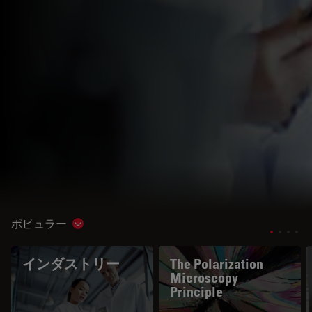
ポピュラー
Show subnavigation
インダストリー
The Polarization
Microscopy
Principle