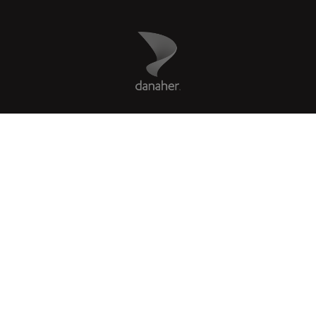
Danaher Logo
Footer
COMPANY
リーガル
Facebook
X
LinkedIn
Instagram
YouTube
Glassdoor
US
|
ja
© 2026 Leica Microsystems