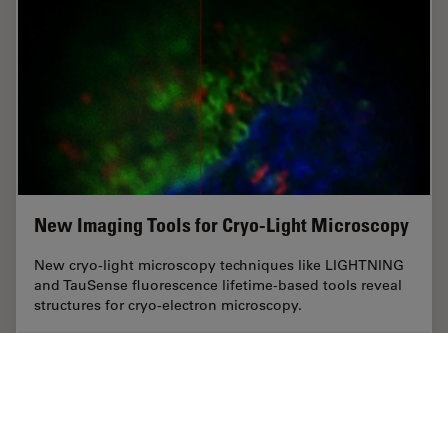
New Imaging Tools for Cryo-Light Microscopy
New cryo-light microscopy techniques like LIGHTNING
and TauSense fluorescence lifetime-based tools reveal
structures for cryo-electron microscopy.
Aug 17, 2022
ホワイトぺーパー
クライオSEM
New Ima