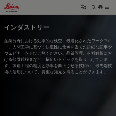
Leica Microsystems Logo
Togg
検索用語を
インダストリー
産業分野における効率的な検査、最適化されたワークフロ
ー、人間工学に基づく快適性に焦点を当てた詳細な記事や
ウェビナーをぜひご覧ください。品質管理、材料解析にお
ける顕微鏡検査など、幅広いトピックを取り上げていま
す。製造工程の精度と効率を向上させる技術や、最先端技
術の活用について、貴重な知見を得ることができます。