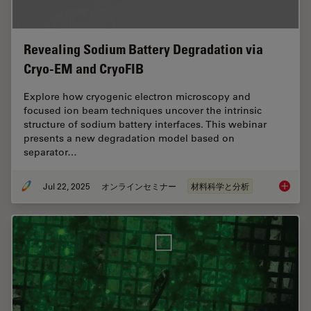
Revealing Sodium Battery Degradation via
Cryo-EM and CryoFIB
Explore how cryogenic electron microscopy and
focused ion beam techniques uncover the intrinsic
structure of sodium battery interfaces. This webinar
presents a new degradation model based on
separator…
Jul 22, 2025
オンラインセミナー
材料科学と分析
Reveali