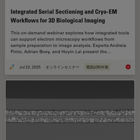
Integrated Serial Sectioning and Cryo-EM
Workflows for 3D Biological Imaging
This on-demand webinar explores how integrated tools
can support electron microscopy workflows from
sample preparation to image analysis. Experts Andreia
Pinto, Adrian Boey, and Hoyin Lai present the…
Jul 22, 2025
オンラインセミナー
電顕試料作製
Integra