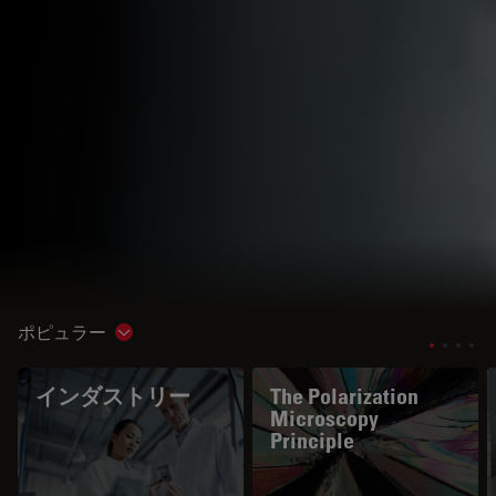
ポピュラー
Show subnavigation
インダストリー
The Polarization
Microscopy
Principle