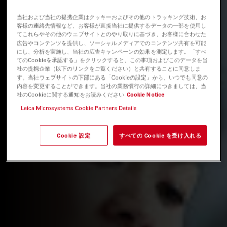
当社および当社の提携企業はクッキーおよびその他のトラッキング技術、お
客様の連絡先情報など、お客様が直接当社に提供するデータの一部を使用し
てこれらやその他のウェブサイトとのやり取りに基づき、お客様に合わせた
広告やコンテンツを提供し、ソーシャルメディアでのコンテンツ共有を可能
にし、分析を実施し、当社の広告キャンペーンの効果を測定します。「すべ
てのCookieを承認する」をクリックすると、この事項およびこのデータを当
社の提携企業（以下のリンクをご覧ください）と共有することに同意しま
す。当社ウェブサイトの下部にある「Cookieの設定」から、いつでも同意の
内容を変更することができます。当社の業務慣行の詳細につきましては、当
社のCookieに関する通知をお読みください
Cookie Notice
Leica Microsystems Cookie Partners Details
Cookie 設定
すべての Cookie を受け入れる