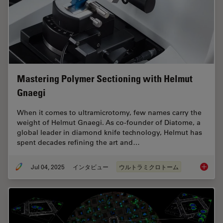
Mastering Polymer Sectioning with Helmut
Gnaegi
When it comes to ultramicrotomy, few names carry the
weight of Helmut Gnaegi. As co-founder of Diatome, a
global leader in diamond knife technology, Helmut has
spent decades refining the art and…
Jul 04, 2025
インタビュー
ウルトラミクロトーム
Masteri