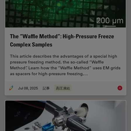
The “Waffle Method”: High-Pressure Freeze
Complex Samples
This article describes the advantages of a special high
pressure freezing method, the so-called “Waffle
Method”. Learn how the “Waffle Method” uses EM grids
as spacers for high-pressure freezing,…
Jul 08, 2025
記事
高圧凍結
The “Wa