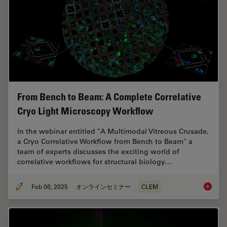
From Bench to Beam: A Complete Correlative
Cryo Light Microscopy Workflow
In the webinar entitled "A Multimodal Vitreous Crusade,
a Cryo Correlative Workflow from Bench to Beam" a
team of experts discusses the exciting world of
correlative workflows for structural biology…
Feb 06, 2025
オンラインセミナー
CLEM
From Be