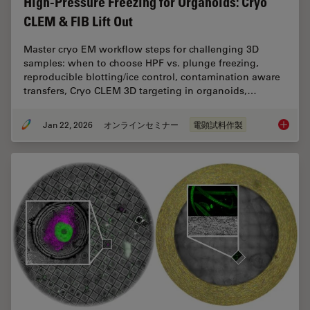
High-Pressure Freezing for Organoids: Cryo
CLEM & FIB Lift Out
Master cryo EM workflow steps for challenging 3D
samples: when to choose HPF vs. plunge freezing,
reproducible blotting/ice control, contamination aware
transfers, Cryo CLEM 3D targeting in organoids,…
Jan 22, 2026
オンラインセミナー
電顕試料作製
High-Pr