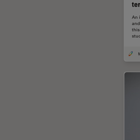
解析
te
オックスフォード・センター・
オブ・エクセレンス
An 
and
オルガノイド＋3D細胞培養
thi
stu
カメラ
がん研究
クライオSEM
クライオ電子顕微鏡
クリーニング
コーティング
コヒーレントラマン散乱(CRS)
サンフランシスコ・イノベーシ
ョン・ハブ
サンプル調製