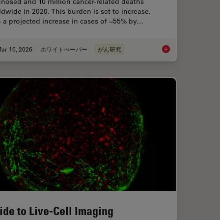
nosed and 10 million cancer-related deaths
dwide in 2020. This burden is set to increase,
 a projected increase in cases of ~55% by…
ar 16, 2026
ホワイトぺーパー
がん研究
and Analysis of Ion Concentration in Cells
History, Developmen
ide to Live-Cell Imaging