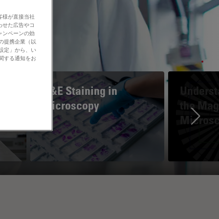
客様が直接当社
わせた広告やコ
ャンペーンの効
社の提携企業（以
の設定」から、い
に関する通知をお
H&E Staining in
Underst
Microscopy
the Magn
Micros
Ne