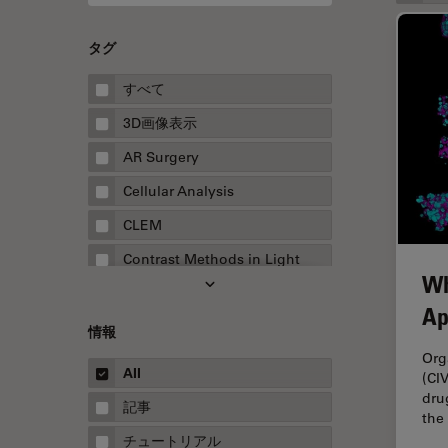
タグ
すべて
3D画像表示
AR Surgery
Cellular Analysis
CLEM
Contrast Methods in Light
Wh
Microscopy
Ap
Drosophila Research
情報
EMBLイメージングセンター
Org
All
(CI
FLIM（蛍光寿命イメージング顕
dru
微鏡法）
記事
the
FluoSync
チュートリアル