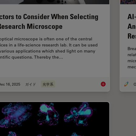
ctors to Consider When Selecting
AI
Research Microscope
An
Re
optical microscope is often one of the central
ces in a life-science research lab. It can be used
Brea
 various applications which shed light on many
rel
entific questions. Thereby the…
micr
mec
Dec 16, 2025
ガイド
光学系
O
Factors to Consider