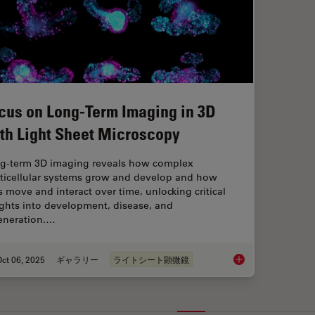
cus on Long-Term Imaging in 3D
th Light Sheet Microscopy
g-term 3D imaging reveals how complex
ticellular systems grow and develop and how
ls move and interact over time, unlocking critical
ights into development, disease, and
eneration.…
ct 06, 2025
ギャラリー
ライトシート顕微鏡
Focus on Long-Term 