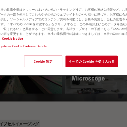
当社の提携企業はクッキーおよびその他のトラッキング技術、お客様の連絡先情報など、お
データの一部を使用してこれらやその他のウェブサイトとのやり取りに基づき、お客様に合
提供し、ソーシャルメディアでのコンテンツ共有を可能にし、分析を実施し、当社の広告キ
す。「すべてのCookieを承認する」をクリックすると、この事項およびこのデータを当
ご覧ください）と共有することに同意します。当社ウェブサイトの下部にある「Cookie
内容を変更することができます。当社の業務慣行の詳細につきましては、当社のCookie
い
Cookie Notice
systems Cookie Partners Details
 Polarization
Key Factors to
croscopy Principle
Consider When
Cookie 設定
すべての Cookie を受け入れる
Selecting a Stereo
Microscope
イブセルイメージング