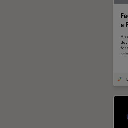
ゼブラフィッシュの研究
デジタルマイクロスコープ
Fa
バイオファーマ
a 
バッテリー製造
An 
プリント基板（PCB）
devi
for
ボストン・イノベーション・ハ
sci
ブ
マイクロエレクトロニクス
マイクロサージェリー
マイクロハブ・イメージング
メディカル
モデル生物
ライトシート顕微鏡
ライフサイエンス