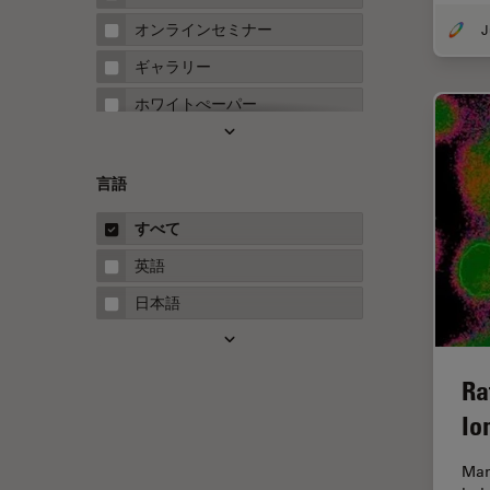
FRAP
オンラインセミナー
FRET
ギャラリー
Fテクニック
ホワイトぺーパー
HyD
ケーススタディ
Inverted Microscopy
概要
言語
Neuro-Oncology
ガイド
すべて
Neurovascular Surgery
英語
Red Reflex
日本語
SEM
Service
Ra
STED
Io
STELLARISの機能
TEM
Man