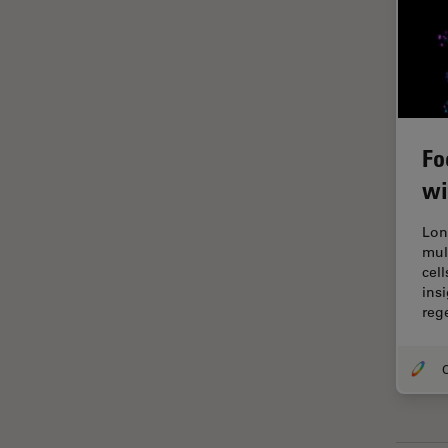
ライブセルイメージング
ラベルフリー
レーザーマイクロダイセクショ
ン（LMD）
レーザー誘起ブレークダウン分
Fo
光法(LIBS)
wi
ワイドフィールド顕微鏡
人工知能
Lon
mul
位相差顕微鏡
cel
ins
偏光
reg
光コヒーレンス トモグラフィ
（OCT）
O
光学系
光学顕微鏡