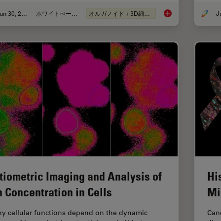
Jun 30, 2026
ホワイトぺーパー
オルガノイド＋3D細胞培養
What’s the Best Org
tiometric Imaging and Analysis of
Hi
n Concentration in Cells
Mi
y cellular functions depend on the dynamic
Canc