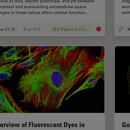
ance of ions, electric potentials, and pH between
diag
 cytosol and surrounding extracellular space.
worl
nges in these values affect cellular function.…
with
Apr 21, 2026
チュートリアル
ライブセルイメージング
M
Ratiometric Imaging 
erview of Fluorescent Dyes in
Gu