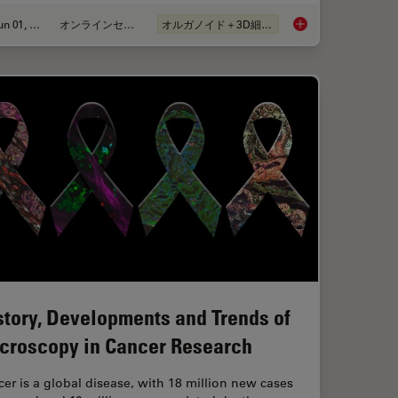
Jun 01, 2026
オンラインセミナー
オルガノイド＋3D細胞培養
anoid Imaging Approach for Early Drug Discovery?
Multiscale Imaging o
story, Developments and Trends of
croscopy in Cancer Research
er is a global disease, with 18 million new cases