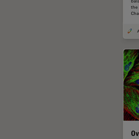
bal
Thunderイメージング
the
Cha
TIRF
Upright Microscopy
アプリケーションノート
イオンビームミリング
インダストリー
インペリアル・カレッジ・ロン
ドンイメージングハブ
ウイルス学
ウルトラミクロトーム
エルゴノミクス
エレクトロニクスおよび半導体
産業
Ov
エレクトロニクスのための断面