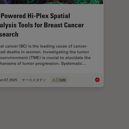
-Powered Hi-Plex Spatial
alysis Tools for Breast Cancer
search
st cancer (BC) is the leading cause of cancer-
ated deaths in women. Investigating the tumor
oenvironment (TME) is crucial to elucidate the
hanisms of tumor progression. Systematic…
ct 07, 2025
ケーススタディ
人工知能
 When Selecting a Research Microscope
AI-Powered Hi-Plex S