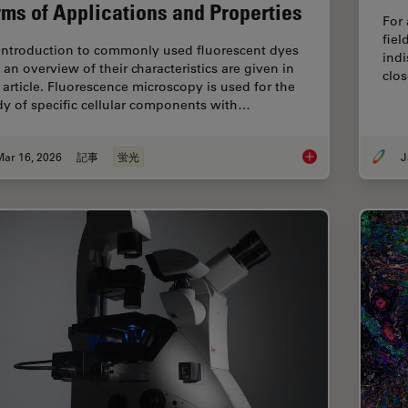
rms of Applications and Properties
For 
fiel
introduction to commonly used fluorescent dyes
indi
 an overview of their characteristics are given in
clos
s article. Fluorescence microscopy is used for the
dy of specific cellular components with…
Mar 16, 2026
記事
蛍光
J
Overview of Fluoresc