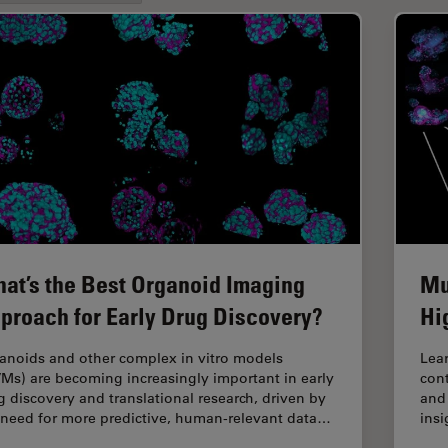
at’s the Best Organoid Imaging
Mu
proach for Early Drug Discovery?
Hi
anoids and other complex in vitro models
Lear
VMs) are becoming increasingly important in early
cont
g discovery and translational research, driven by
and 
 need for more predictive, human-relevant data…
insi