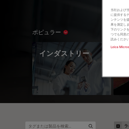
当社および
に提供する
ンテンツを
果を測定しま
下のリンクを
ポピュラー
Show subnavigation
つでも同意の
読みくださ
Leica Micro
インダストリー
The
Mi
ラ