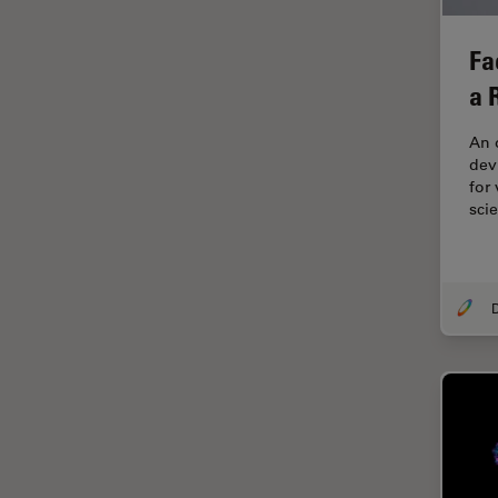
ゼブラフィッシュの研究
デジタルマイクロスコープ
Fa
バイオファーマ
a 
バッテリー製造
An 
プリント基板（PCB）
devi
for
ボストン・イノベーション・ハ
sci
ブ
マイクロエレクトロニクス
マイクロサージェリー
マイクロハブ・イメージング
メディカル
モデル生物
ライトシート顕微鏡
ライフサイエンス