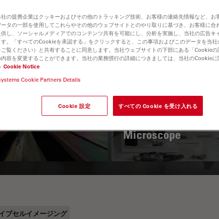
当社の提携企業はクッキーおよびその他のトラッキング技術、お客様の連絡先情報など、お
データの一部を使用してこれらやその他のウェブサイトとのやり取りに基づき、お客様に合
提供し、ソーシャルメディアでのコンテンツ共有を可能にし、分析を実施し、当社の広告キ
す。「すべてのCookieを承認する」をクリックすると、この事項およびこのデータを当
ご覧ください）と共有することに同意します。当社ウェブサイトの下部にある「Cookie
内容を変更することができます。当社の業務慣行の詳細につきましては、当社のCookie
い
Cookie Notice
systems Cookie Partners Details
 Polarization
Key Factors to
croscopy Principle
Consider When
Cookie 設定
すべての Cookie を受け入れる
Selecting a Stereo
Microscope
イブセルイメージング