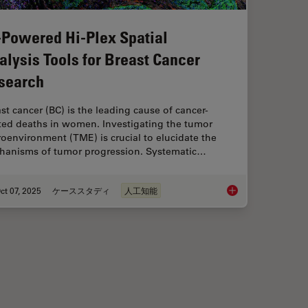
-Powered Hi-Plex Spatial
alysis Tools for Breast Cancer
search
st cancer (BC) is the leading cause of cancer-
ated deaths in women. Investigating the tumor
oenvironment (TME) is crucial to elucidate the
hanisms of tumor progression. Systematic…
ct 07, 2025
ケーススタディ
人工知能
 When Selecting a Research Microscope
AI-Powered Hi-Plex S