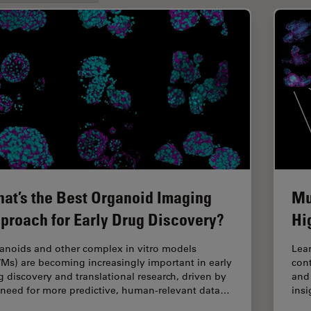
at’s the Best Organoid Imaging
Mu
proach for Early Drug Discovery?
Hi
anoids and other complex in vitro models
Lear
VMs) are becoming increasingly important in early
cont
g discovery and translational research, driven by
and 
 need for more predictive, human-relevant data…
insi