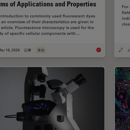
rms of Applications and Properties
For 
fiel
introduction to commonly used fluorescent dyes
indi
 an overview of their characteristics are given in
clos
s article. Fluorescence microscopy is used for the
dy of specific cellular components with…
Mar 16, 2026
記事
蛍光
J
Overview of Fluoresc