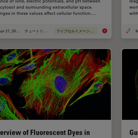
ance of ions, electric potentials, and pH between
diag
 cytosol and surrounding extracellular space.
worl
nges in these values affect cellular function.…
with
Apr 21, 2026
チュートリアル
ライブセルイメージング
M
Ratiometric Imaging 
erview of Fluorescent Dyes in
Gu