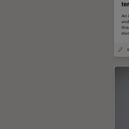
解析
te
オックスフォード・センター・
オブ・エクセレンス
An 
and
オルガノイド＋3D細胞培養
thi
stu
カメラ
がん研究
クライオSEM
クライオ電子顕微鏡
クリーニング
コーティング
コヒーレントラマン散乱(CRS)
サンフランシスコ・イノベーシ
ョン・ハブ
サンプル調製