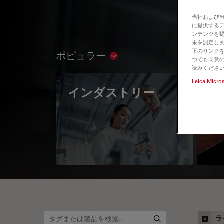
当社および
に提供する
ンテンツを
果を測定しま
下のリンクを
ポピュラー
Show subnavigation
つでも同意の
読みくださ
Leica Micro
インダストリー
The
Mi
ラ