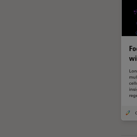
ライブセルイメージング
ラベルフリー
レーザーマイクロダイセクショ
ン（LMD）
レーザー誘起ブレークダウン分
Fo
光法(LIBS)
wi
ワイドフィールド顕微鏡
人工知能
Lon
mul
位相差顕微鏡
cel
ins
偏光
reg
光コヒーレンス トモグラフィ
（OCT）
O
光学系
光学顕微鏡