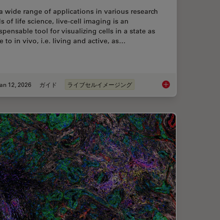
a wide range of applications in various research
ds of life science, live-cell imaging is an
spensable tool for visualizing cells in a state as
e to in vivo, i.e. living and active, as…
an 12, 2026
ガイド
ライブセルイメージング
ent Dyes in terms of Applications and Properties
Guide to Live-Cell I