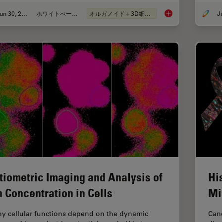
Jun 30, 2026
ホワイトぺーパー
オルガノイド＋3D細胞培養
What’s the Best Org
tiometric Imaging and Analysis of
Hi
n Concentration in Cells
Mi
y cellular functions depend on the dynamic
Canc