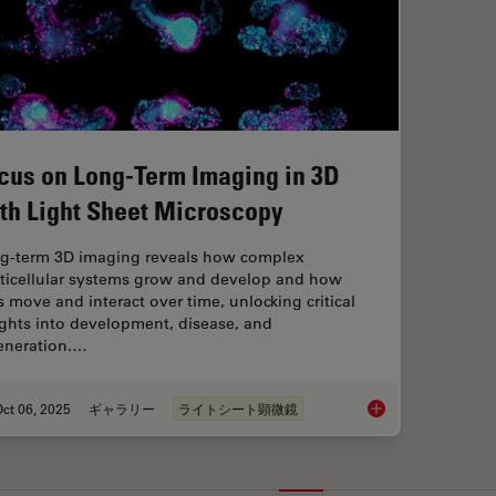
cus on Long-Term Imaging in 3D
th Light Sheet Microscopy
g-term 3D imaging reveals how complex
ticellular systems grow and develop and how
ls move and interact over time, unlocking critical
ights into development, disease, and
eneration.…
ct 06, 2025
ギャラリー
ライトシート顕微鏡
Focus on Long-Term 