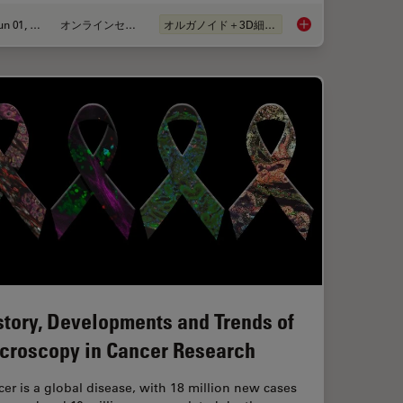
Jun 01, 2026
オンラインセミナー
オルガノイド＋3D細胞培養
anoid Imaging Approach for Early Drug Discovery?
Multiscale Imaging o
story, Developments and Trends of
croscopy in Cancer Research
er is a global disease, with 18 million new cases