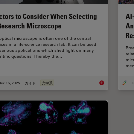
ctors to Consider When Selecting
AI
Research Microscope
An
Re
optical microscope is often one of the central
ces in a life-science research lab. It can be used
Brea
 various applications which shed light on many
rel
entific questions. Thereby the…
micr
mec
Dec 16, 2025
ガイド
光学系
O
Factors to Consider