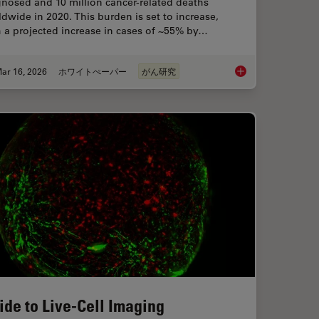
nosed and 10 million cancer-related deaths
dwide in 2020. This burden is set to increase,
 a projected increase in cases of ~55% by…
ar 16, 2026
ホワイトぺーパー
がん研究
and Analysis of Ion Concentration in Cells
History, Developmen
ide to Live-Cell Imaging