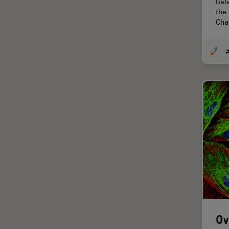
bal
Thunderイメージング
the
Cha
TIRF
Upright Microscopy
アプリケーションノート
イオンビームミリング
インダストリー
インペリアル・カレッジ・ロン
ドンイメージングハブ
ウイルス学
ウルトラミクロトーム
エルゴノミクス
エレクトロニクスおよび半導体
産業
Ov
エレクトロニクスのための断面