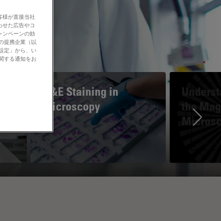
客様が直接当社
わせた広告やコ
ャンペーンの効
社の提携企業（以
の設定」から、い
に関する通知をお
H&E Staining in
Underst
Microscopy
the Magn
Micros
Ne