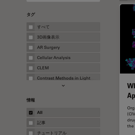
タグ
すべて
3D画像表示
AR Surgery
Cellular Analysis
CLEM
Contrast Methods in Light
Wh
Microscopy
Ap
Drosophila Research
情報
EMBLイメージングセンター
Org
All
(CI
FLIM（蛍光寿命イメージング顕
dru
微鏡法）
記事
the
FluoSync
チュートリアル