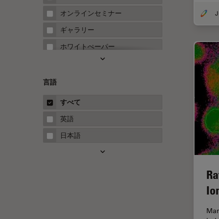
FRAP
オンラインセミナー
FRET
ギャラリー
Fテクニック
ホワイトぺーパー
HyD
ケーススタディ
Inverted Microscopy
概要
言語
Neuro-Oncology
ガイド
すべて
Neurovascular Surgery
英語
Red Reflex
日本語
SEM
Service
Ra
STED
Io
STELLARISの機能
TEM
Man