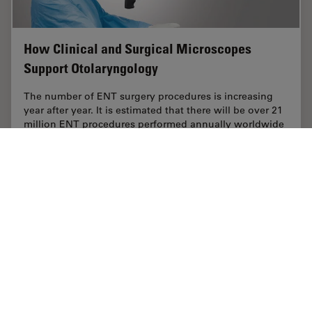
How Clinical and Surgical Microscopes
Support Otolaryngology
The number of ENT surgery procedures is increasing
year after year. It is estimated that there will be over 21
million ENT procedures performed annually worldwide
by 2022. Dr. Duane Mol is the…
Jul 07, 2021
記事
耳鼻咽喉科（ENT）
How Cli