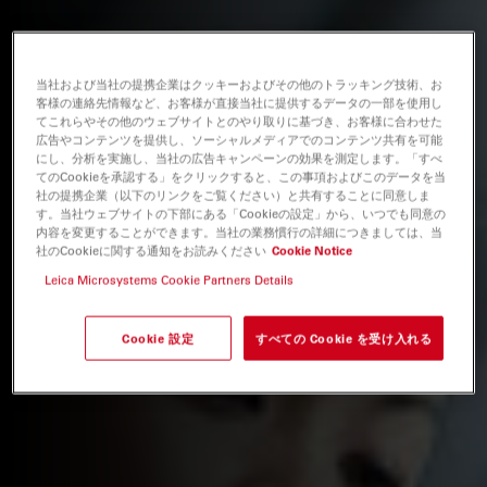
当社および当社の提携企業はクッキーおよびその他のトラッキング技術、お
客様の連絡先情報など、お客様が直接当社に提供するデータの一部を使用し
てこれらやその他のウェブサイトとのやり取りに基づき、お客様に合わせた
広告やコンテンツを提供し、ソーシャルメディアでのコンテンツ共有を可能
にし、分析を実施し、当社の広告キャンペーンの効果を測定します。「すべ
てのCookieを承認する」をクリックすると、この事項およびこのデータを当
社の提携企業（以下のリンクをご覧ください）と共有することに同意しま
す。当社ウェブサイトの下部にある「Cookieの設定」から、いつでも同意の
内容を変更することができます。当社の業務慣行の詳細につきましては、当
社のCookieに関する通知をお読みください
Cookie Notice
Leica Microsystems Cookie Partners Details
Cookie 設定
すべての Cookie を受け入れる