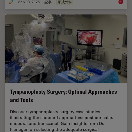
Sep 08, 2025
記事
形成外科
A Micro
Tympanoplasty Surgery: Optimal Approaches
and Tools
Discover tympanoplasty surgery case studies
illustrating the standard approaches: post-auricular,
endaural and transcanal. Gain insights from Dr.
Flanagan on selecting the adequate surgical