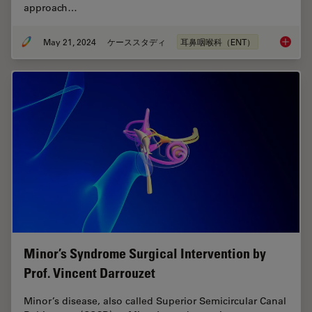
approach…
May 21, 2024
ケーススタディ
耳鼻咽喉科（ENT）
Tympano
Minor’s Syndrome Surgical Intervention by
Prof. Vincent Darrouzet
Minor’s disease, also called Superior Semicircular Canal