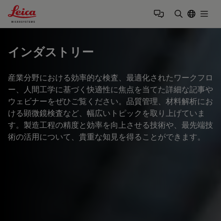
Leica Microsystems Logo
Togg
検索用語を
インダストリー
産業分野における効率的な検査、最適化されたワークフロ
ー、人間工学に基づく快適性に焦点を当てた詳細な記事や
ウェビナーをぜひご覧ください。品質管理、材料解析にお
ける顕微鏡検査など、幅広いトピックを取り上げていま
す。製造工程の精度と効率を向上させる技術や、最先端技
術の活用について、貴重な知見を得ることができます。