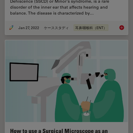
Dehiscence (SSCD) or Minor’s syndrome, is a rare
disorder of the inner ear that affects hearing and
balance. The disease is characterized by…
Jan 27, 2022
ケーススタディ
耳鼻咽喉科（ENT）
Minor’s
How to use a Surgical Microscope as an