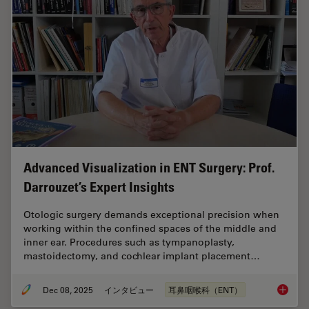
Advanced Visualization in ENT Surgery: Prof.
Darrouzet’s Expert Insights
Otologic surgery demands exceptional precision when
working within the confined spaces of the middle and
inner ear. Procedures such as tympanoplasty,
mastoidectomy, and cochlear implant placement…
Dec 08, 2025
インタビュー
耳鼻咽喉科（ENT）
Advanced