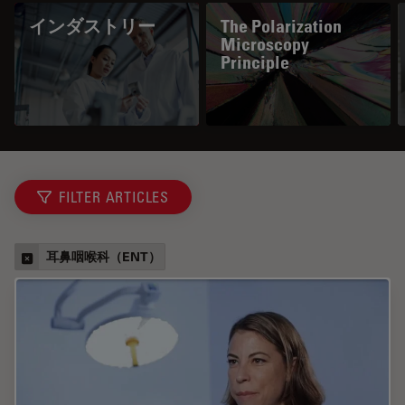
インダストリー
The Polarization
Microscopy
Principle
FILTER ARTICLES
耳鼻咽喉科（ENT）