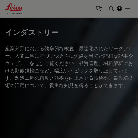
Leica Microsystems Logo
Togg
検索用語を
インダストリー
産業分野における効率的な検査、最適化されたワークフロ
ー、人間工学に基づく快適性に焦点を当てた詳細な記事や
ウェビナーをぜひご覧ください。品質管理、材料解析にお
ける顕微鏡検査など、幅広いトピックを取り上げていま
す。製造工程の精度と効率を向上させる技術や、最先端技
術の活用について、貴重な知見を得ることができます。