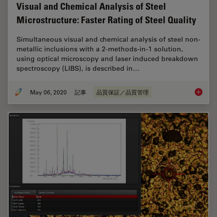
Visual and Chemical Analysis of Steel
Microstructure: Faster Rating of Steel Quality
Simultaneous visual and chemical analysis of steel non-
metallic inclusions with a 2-methods-in-1 solution,
using optical microscopy and laser induced breakdown
spectroscopy (LIBS), is described in…
May 06, 2020
記事
品質保証／品質管理
Visual a