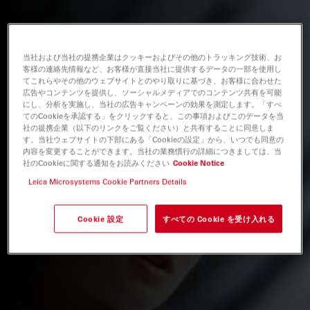
当社および当社の提携企業はクッキーおよびその他のトラッキング技術、お
客様の連絡先情報など、お客様が直接当社に提供するデータの一部を使用し
てこれらやその他のウェブサイトとのやり取りに基づき、お客様に合わせた
広告やコンテンツを提供し、ソーシャルメディアでのコンテンツ共有を可能
にし、分析を実施し、当社の広告キャンペーンの効果を測定します。「すべ
てのCookieを承認する」をクリックすると、この事項およびこのデータを当
社の提携企業（以下のリンクをご覧ください）と共有することに同意しま
す。当社ウェブサイトの下部にある「Cookieの設定」から、いつでも同意の
内容を変更することができます。当社の業務慣行の詳細につきましては、当
社のCookieに関する通知をお読みください
Cookie Notice
Leica Microsystems Cookie Partners Details
Cookie 設定
すべての Cookie を受け入れる