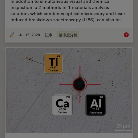
In addition to simultaneous visual and chemical
inspection, a 2-methods-in-1 materials analysis
solution, which combines optical microscopy and laser
induced breakdown spectroscopy (LIBS), can also be…
Jul 15, 2020
記事
清浄度分析
Depth P