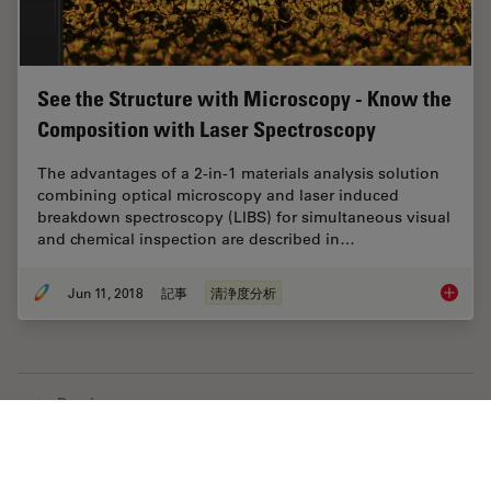
See the Structure with Microscopy - Know the
Composition with Laser Spectroscopy
The advantages of a 2-in-1 materials analysis solution
combining optical microscopy and laser induced
breakdown spectroscopy (LIBS) for simultaneous visual
and chemical inspection are described in…
Jun 11, 2018
記事
清浄度分析
See the
Previous
Home
学びと共有
Science Lab
インダストリー