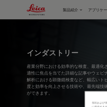
Leica Microsystems Logo
製品紹介
アプリケ
インダストリー
産業分野における効率的な検査、最適化
適性に焦点を当てた詳細な記事やウェビ
解析における顕微鏡検査など、幅広いト
度と効率を向上させる技術や、最先端技
ができます。
当社および
に提供する