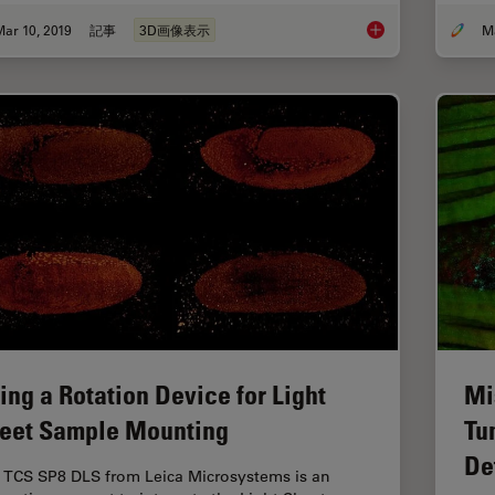
ar 10, 2019
記事
3D画像表示
Improve 3D Cell Bio
ing a Rotation Device for Light
Mi
eet Sample Mounting
Tu
De
 TCS SP8 DLS from Leica Microsystems is an