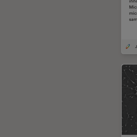
inn
Thunderイメージング
Mic
mic
TIRF
sam
Upright Microscopy
アプリケーションノート
イオンビームミリング
J
インダストリー
インペリアル・カレッジ・ロン
ドンイメージングハブ
ウイルス学
ウルトラミクロトーム
エルゴノミクス
エレクトロニクスおよび半導体
産業
エレクトロニクスのための断面