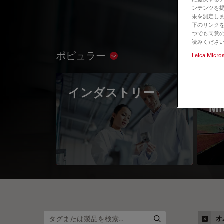
ンテンツを
果を測定しま
下のリンクを
つでも同意の
読みくださ
ポピュラー
Leica Micro
Show subnavigation
インダストリー
The
Mi
オ