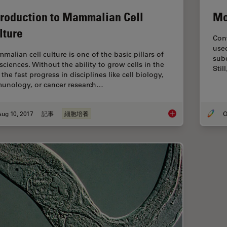
Mo
troduction to Mammalian Cell
lture
Con
used
malian cell culture is one of the basic pillars of
subc
 sciences. Without the ability to grow cells in the
Stil
 the fast progress in disciplines like cell biology,
unology, or cancer research…
ug 10, 2017
記事
細胞培養
O
Introduction to Mam