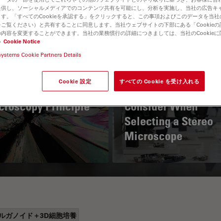
提供し、ソーシャルメディアでのコンテンツ共有を可能にし、分析を実施し、当社の広告キ
す。「すべてのCookieを承認する」をクリックすると、この事項およびこのデータを当
ご覧ください）と共有することに同意します。当社ウェブサイトの下部にある「Cookie
内容を変更することができます。当社の業務慣行の詳細につきましては、当社のCookie
い
Cookie Notice
systems Cookie Partners Details
Cookie 設定
すべての Cookie を受け入れる
 Polarization
Key Factors to
croscopy Principle
Consider When
Selecting a Stereo
Microscope
ルガノイド＋3D細胞培養