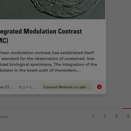
tegrated Modulation Contrast
MC)
fman modulation contrast has established itself
a standard for the observation of unstained, low-
trast biological specimens. The integration of the
ulator in the beam path of themodern…
May 31, 2011
チュートリアル
Contrast Methods in Light Microscopy
Integrated Modulati
ious
1
2
3
4