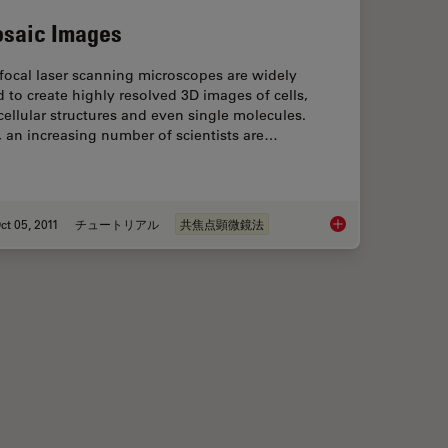
saic Images
focal laser scanning microscopes are widely
 to create highly resolved 3D images of cells,
ellular structures and even single molecules.
l, an increasing number of scientists are…
ct 05, 2011
チュートリアル
共焦点顕微鏡法
malian Cell Culture
Mosaic Images