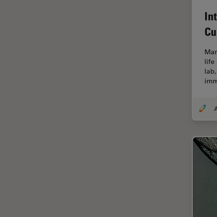
解析
In
オックスフォード・センター・
オブ・エクセレンス
Cu
オルガノイド＋3D細胞培養
Mam
カメラ
life
lab,
がん研究
imm
クライオSEM
クライオ電子顕微鏡
A
クリーニング
コーティング
コヒーレントラマン散乱(CRS)
サンフランシスコ・イノベーシ
ョン・ハブ
サンプル調製