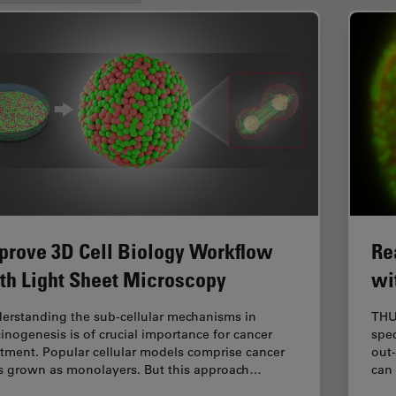
prove 3D Cell Biology Workflow
Re
th Light Sheet Microscopy
wi
erstanding the sub-cellular mechanisms in
THU
cinogenesis is of crucial importance for cancer
spec
atment. Popular cellular models comprise cancer
out-
ls grown as monolayers. But this approach…
can