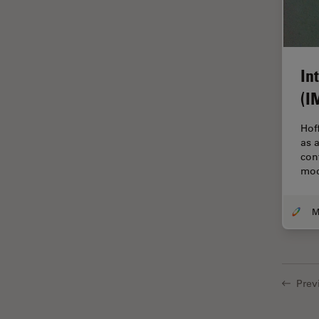
ゼブラフィッシュの研究
デジタルマイクロスコープ
バイオファーマ
In
バッテリー製造
(I
プリント基板（PCB）
ボストン・イノベーション・ハ
Hof
ブ
as 
con
マイクロエレクトロニクス
mod
マイクロサージェリー
マイクロハブ・イメージング
メディカル
モデル生物
ライトシート顕微鏡
Prev
ライフサイエンス