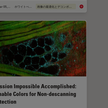
Mar 05, 2019
ホワイトぺーパー
画像の最適化とデコンボリューション
logy Workflow with Light Sheet Microscopy
Real Time Images of
ssion Impossible Accomplished:
nable Colors for Non-descanning
tection