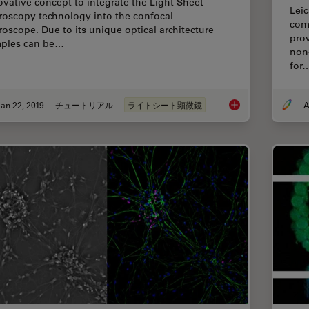
ovative concept to integrate the Light Sheet
Leic
roscopy technology into the confocal
com
roscope. Due to its unique optical architecture
prov
ples can be…
non
for
an 22, 2019
チュートリアル
ライトシート顕微鏡
A
Using a Rotation De