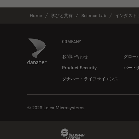
ライブセルイメージング
ラベルフリー
Home
学びと共有
Science Lab
インダスト
レーザーマイクロダイセクショ
ン（LMD）
Footer
Danaher Logo
COMPANY
レーザー誘起ブレークダウン分
光法(LIBS)
お問い合わせ
グロー
ワイドフィールド顕微鏡
Product Security
パート
人工知能
ダナハー・ライフサイエンス
位相差顕微鏡
偏光
光コヒーレンス トモグラフィ
© 2026 Leica Microsystems
（OCT）
光学系
光学顕微鏡
Beckman Coulter Link