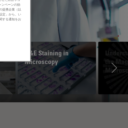
ャンペーンの効
社の提携企業（以
の設定」から、い
に関する通知をお
H&E Staining in
Underst
Microscopy
the Magn
Micros
Ne