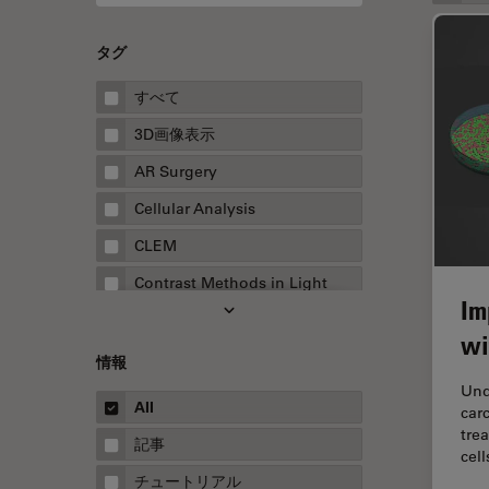
タグ
すべて
3D画像表示
AR Surgery
Cellular Analysis
CLEM
Contrast Methods in Light
Im
Microscopy
wi
Drosophila Research
情報
EMBLイメージングセンター
Und
All
car
FLIM（蛍光寿命イメージング顕
tre
微鏡法）
記事
cel
FluoSync
チュートリアル