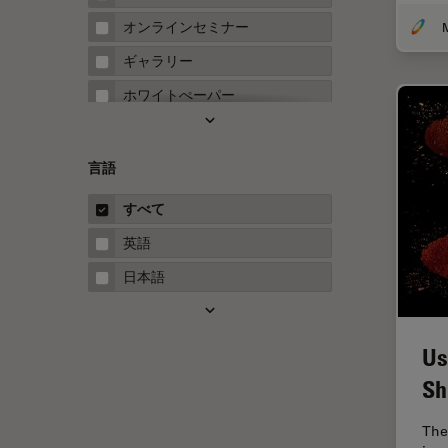
FRAP
オンラインセミナー
M
FRET
ギャラリー
Fテクニック
ホワイトぺーパー
HyD
ケーススタディ
Inverted Microscopy
概要
言語
Neuro-Oncology
ガイド
すべて
Neurovascular Surgery
英語
Red Reflex
日本語
SEM
Service
Us
STED
Sh
STELLARISの機能
TEM
The