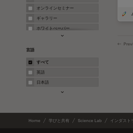
FRAP
オンラインセミナー
J
FRET
ギャラリー
Fテクニック
ホワイトぺーパー
HyD
ケーススタディ
Prev
Inverted Microscopy
概要
言語
Neuro-Oncology
ガイド
すべて
Neurovascular Surgery
英語
Red Reflex
日本語
SEM
Service
STED
STELLARISの機能
Home
学びと共有
Science Lab
インダスト
TEM