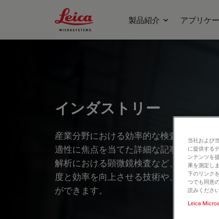
Leica Microsystems Logo
製品紹介
アプリケ
インダストリー
産業分野における効率的な検査、最適化
当社および
適性に焦点を当てた詳細な記事やウェビ
に提供する
ンテンツを
解析における顕微鏡検査など、幅広いト
果を測定しま
下のリンクを
度と効率を向上させる技術や、最先端技
つでも同意の
ができます。
読みくださ
Leica Micro