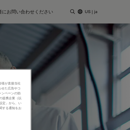
軽にお問い合わせください
US
|
ja
検索用語を入力
客様が直接当社
わせた広告やコ
ャンペーンの効
社の提携企業（以
の設定」から、い
に関する通知をお