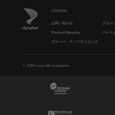
Thunderイメージング
Footer
Danaher Logo
COMPANY
TIRF
Upright Microscopy
お問い合わせ
グロー
アプリケーションノート
Product Security
パート
イオンビームミリング
ダナハー・ライフサイエンス
インダストリー
インペリアル・カレッジ・ロン
ドンイメージングハブ
© 2026 Leica Microsystems
ウイルス学
ウルトラミクロトーム
Beckman Coulter Link
エルゴノミクス
エレクトロニクスおよび半導体
産業
Molecular Devices Link
エレクトロニクスのための断面