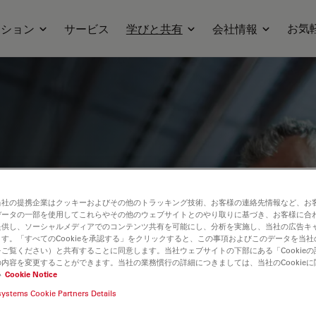
お気
ーション
サービス
学びと共有
会社情報
されたワークフロー、人間工学に基づく快
当社の提携企業はクッキーおよびその他のトラッキング技術、お客様の連絡先情報など、お
ナーをぜひご覧ください。品質管理、材料
データの一部を使用してこれらやその他のウェブサイトとのやり取りに基づき、お客様に合
提供し、ソーシャルメディアでのコンテンツ共有を可能にし、分析を実施し、当社の広告キ
ピックを取り上げています。製造工程の精
す。「すべてのCookieを承認する」をクリックすると、この事項およびこのデータを当
ご覧ください）と共有することに同意します。当社ウェブサイトの下部にある「Cookie
術の活用について、貴重な知見を得ること
内容を変更することができます。当社の業務慣行の詳細につきましては、当社のCookie
い
Cookie Notice
systems Cookie Partners Details