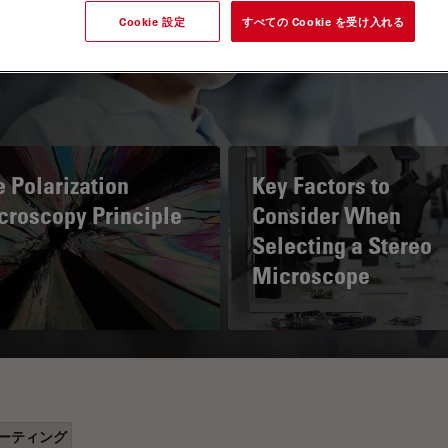
Cookie 設定
すべての Cookie を受け入れる
 Polarization
Key Factors to
croscopy Principle
Consider When
Selecting a Stereo
Microscope
ーティング