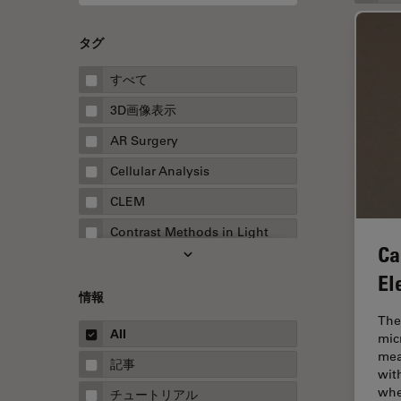
タグ
すべて
3D画像表示
AR Surgery
Cellular Analysis
CLEM
Contrast Methods in Light
Ca
Microscopy
El
Drosophila Research
情報
EMBLイメージングセンター
The
All
mic
FLIM（蛍光寿命イメージング顕
mea
微鏡法）
記事
wit
FluoSync
wh
チュートリアル