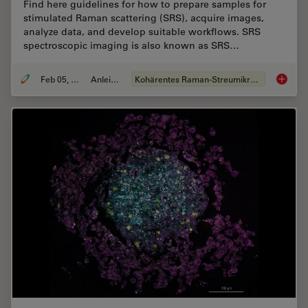
Find here guidelines for how to prepare samples for
stimulated Raman scattering (SRS), acquire images,
analyze data, and develop suitable workflows. SRS
spectroscopic imaging is also known as SRS…
Feb 05, 2024
Anleitung
Kohärentes Raman-Streumikroskop (CRS)
How to 