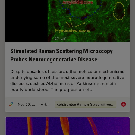
Stimulated Raman Scattering Microscopy
Probes Neurodegenerative Disease
Despite decades of research, the molecular mechanisms
underlying some of the most severe neurodegenerative
diseases, such as Alzheimer’s or Parkinson’s, remain
poorly understood. The progression of…
Nov 20, 2019
Artikel
Kohärentes Raman-Streumikroskop (CRS)
Stimula