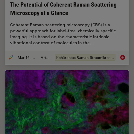
The Potential of Coherent Raman Scattering
Microscopy at a Glance
Coherent Raman scattering microscopy (CRS) is a
powerful approach for label-free, chemically specific
imaging. It is based on the characteristic intrinsic
vibrational contrast of molecules in the…
Mar 16, 2022
Artikel
Kohärentes Raman-Streumikroskop (CRS)
The Pot