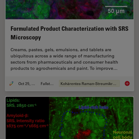
Formulated Product Characterization with SRS
Microscopy
Creams, pastes, gels, emulsions, and tablets are
ubiquitous across a wide range of manufacturing
sectors from pharmaceuticals and consumer health
products to agrochemicals and paint. To improve…
Oct 25, 2021
Fallstudie
Kohärentes Raman-Streumikroskop (CRS)
Formula