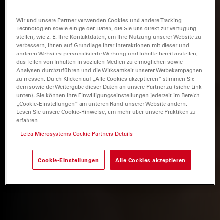
Wir und unsere Partner verwenden Cookies und andere Tracking-
Technologien sowie einige der Daten, die Sie uns direkt zur Verfügung
stellen, wie z. B. Ihre Kontaktdaten, um Ihre Nutzung unserer Website zu
verbessern, Ihnen auf Grundlage Ihrer Interaktionen mit dieser und
anderen Websites personalisierte Werbung und Inhalte bereitzustellen,
das Teilen von Inhalten in sozialen Medien zu ermöglichen sowie
Analysen durchzuführen und die Wirksamkeit unserer Werbekampagnen
zu messen. Durch Klicken auf „Alle Cookies akzeptieren“ stimmen Sie
dem sowie der Weitergabe dieser Daten an unsere Partner zu (siehe Link
unten). Sie können Ihre Einwilligungseinstellungen jederzeit im Bereich
„Cookie-Einstellungen“ am unteren Rand unserer Website ändern.
Lesen Sie unsere Cookie-Hinweise, um mehr über unsere Praktiken zu
erfahren
Leica Microsystems Cookie Partners Details
Cookie-Einstellungen
Alle Cookies akzeptieren