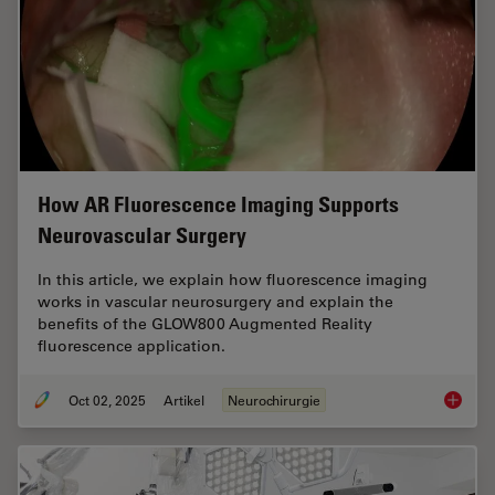
How AR Fluorescence Imaging Supports
Neurovascular Surgery
In this article, we explain how fluorescence imaging
works in vascular neurosurgery and explain the
benefits of the GLOW800 Augmented Reality
fluorescence application.
Oct 02, 2025
Artikel
Neurochirurgie
How AR 