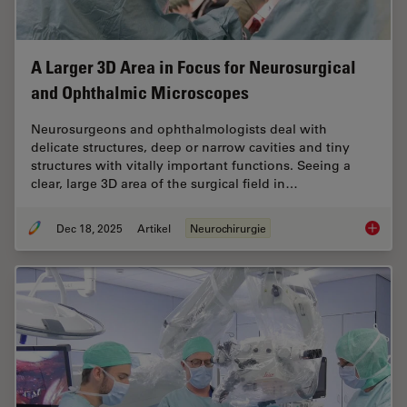
A Larger 3D Area in Focus for Neurosurgical
and Ophthalmic Microscopes
Neurosurgeons and ophthalmologists deal with
delicate structures, deep or narrow cavities and tiny
structures with vitally important functions. Seeing a
clear, large 3D area of the surgical field in…
Dec 18, 2025
Artikel
Neurochirurgie
A Large