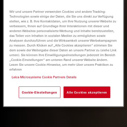
Wir und unsere Partner verwenden Cookies und andere Tracking-
Technologien sowie einige der Daten, die Sie uns direkt zur Verfügung
stellen, wie z. B. Ihre Kontaktdaten, um Ihre Nutzung unserer Website zu
verbessern, Ihnen auf Grundlage Ihrer Interaktionen mit dieser und
anderen Websites personalisierte Werbung und Inhalte bereitzustellen,
das Teilen von Inhalten in sozialen Medien zu ermöglichen sowie
Analysen durchzuführen und die Wirksamkeit unserer Werbekampagnen
zu messen. Durch Klicken auf „Alle Cookies akzeptieren“ stimmen Sie
dem sowie der Weitergabe dieser Daten an unsere Partner zu (siehe Link
unten). Sie können Ihre Einwilligungseinstellungen jederzeit im Bereich
„Cookie-Einstellungen“ am unteren Rand unserer Website ändern.
Lesen Sie unsere Cookie-Hinweise, um mehr über unsere Praktiken zu
erfahren
Leica Microsystems Cookie Partners Details
Cookie-Einstellungen
Alle Cookies akzeptieren