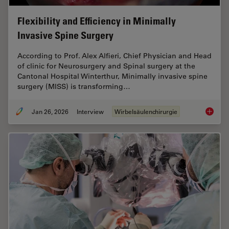
Flexibility and Efficiency in Minimally
Invasive Spine Surgery
According to Prof. Alex Alfieri, Chief Physician and Head
of clinic for Neurosurgery and Spinal surgery at the
Cantonal Hospital Winterthur, Minimally invasive spine
surgery (MISS) is transforming…
Jan 26, 2026
Interview
Wirbelsäulenchirurgie
Flexibil