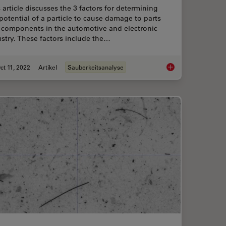
 article discusses the 3 factors for determining
potential of a particle to cause damage to parts
 components in the automotive and electronic
stry. These factors include the…
ct 11, 2022
Artikel
Sauberkeitsanalyse
cal Analysis of IC-Chip Cross Sections
3 Factors Determine 