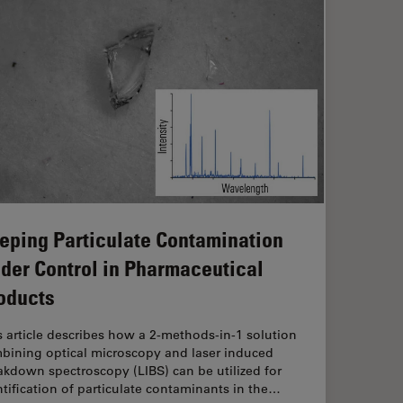
eping Particulate Contamination
der Control in Pharmaceutical
oducts
s article describes how a 2-methods-in-1 solution
bining optical microscopy and laser induced
akdown spectroscopy (LIBS) can be utilized for
ntification of particulate contaminants in the…