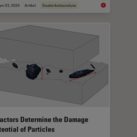
an 03, 2024
Artikel
Sauberkeitsanalyse
riepartikeln während des Produktionsprozesses
Key Factors for Effic
Factors Determine the Damage
tential of Particles