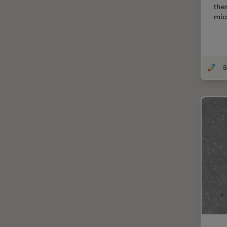
CLEM
the
mic
Contrast Methods in Light
Microscopy
Cryo REM
DIC-Mikroskopie
Digitale Mikroskopie
Drosophila-Forschung
Dunkelfeldmikroskopie
Elektronenmikroskopie
Elektronenmikroskopie
Probenvorbereitung
Elektronik- und
Halbleiterindustrie
EMBL Imaging Centre
Ergonomie