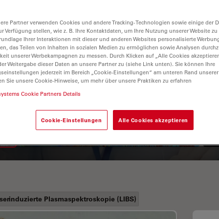
ere Partner verwenden Cookies und andere Tracking-Technologien sowie einige der Da
ur Verfügung stellen, wie z. B. Ihre Kontaktdaten, um Ihre Nutzung unserer Website zu
rundlage Ihrer Interaktionen mit dieser und anderen Websites personalisierte Werbun
llen, das Teilen von Inhalten in sozialen Medien zu ermöglichen sowie Analysen durc
keit unserer Werbekampagnen zu messen. Durch Klicken auf „Alle Cookies akzeptiere
er Weitergabe dieser Daten an unsere Partner zu (siehe Link unten). Sie können Ihre
gseinstellungen jederzeit im Bereich „Cookie-Einstellungen“ am unteren Rand unserer
en Sie unsere Cookie-Hinweise, um mehr über unsere Praktiken zu erfahren
Leitfaden zur
systems Cookie Partners Details
Fluoreszenzlebensdauer-
Imaging-Mikroskopie (FLIM)
Cookie-Einstellungen
Alle Cookies akzeptieren
serinduzierte Plasmaspektroskopie (LIBS)