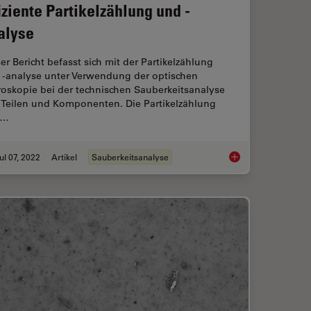
fiziente Partikelzählung und -
alyse
er Bericht befasst sich mit der Partikelzählung
 -analyse unter Verwendung der optischen
roskopie bei der technischen Sauberkeitsanalyse
 Teilen und Komponenten. Die Partikelzählung
d…
ul 07, 2022
Artikel
Sauberkeitsanalyse
for a Cleanliness Analysis Solution
Effiziente Partikelzä