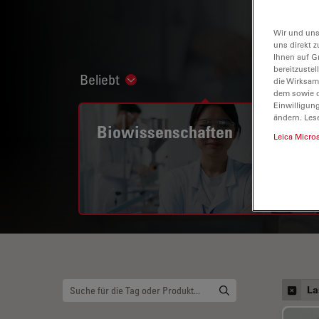
Wir und uns
uns direkt z
Ihnen auf G
bereitzuste
Beliebt
Show subnavigation
die Wirksam
dem sowie d
Einwilligun
ändern. Les
Biowissenschaften
Leica Micro
La