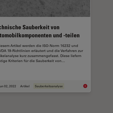
chnische Sauberkeit von
tomobilkomponenten und -teilen
diesem Artikel werden die ISO-Norm 16232 und
VDA 19-Richtlinien erläutert und die Verfahren zur
ikelanalyse kurz zusammengefasst. Diese liefern
tige Kriterien für die Sauberkeit von…
un 02, 2022
Artikel
Sauberkeitsanalyse
er the Microscope
Technische Sauberke