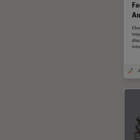
Fa
F-Techniques
An
Färbung
Cho
FLIM
impo
(Fluoreszenzlebensdauer-
dis
Imaging-Mikroskopie)
int
Fluoreszenz
Fluoreszenzproteine
Fluorophore
FluoSync
Forensik
Fortgeschrittene Bildgebung
und Analyse von Gewebe
Fortgeschrittene
Mikroskopietechniken
FRAP