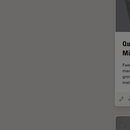
FRET
Geschichte
Glaucomchirurgie
Grundlagen der Mikroskopie
Qu
Grundlegende
Mi
Mikroskopietechniken
Gynäkologie and Urologie
Fas
mar
Hochdruckgefrieren
gro
ins
Hornhautchirurgie
HyD
J
Immunfluoreszenz
Imperial Imaging Hub
In vivo
Ganzkörperbildgebung