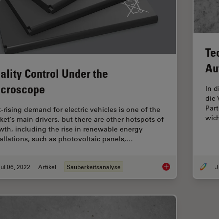
Te
Au
ality Control Under the
croscope
In 
die 
Part
t-rising demand for electric vehicles is one of the
wich
ket’s main drivers, but there are other hotspots of
wth, including the rise in renewable energy
tallations, such as photovoltaic panels,…
ul 06, 2022
Artikel
Sauberkeitsanalyse
J
Quality Control Und