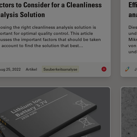
ctors to Consider for a Cleanliness
Ef
alysis Solution
an
osing the right cleanliness analysis solution is
Dies
rtant for optimal quality control. This article
und
cusses the important factors that should be taken
Mik
o account to find the solution that best…
von
un
Aug 25, 2022
Artikel
Sauberkeitsanalyse
J
Factors to Consider 