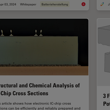
pr 03, 2024
Whitepaper
Batterieherstellung
J
Erkennung von Batte
ructural and Chemical Analysis of
-Chip Cross Sections
3 
Po
s article shows how electronic IC-chip cross
tions can be efficiently and reliably prepared and