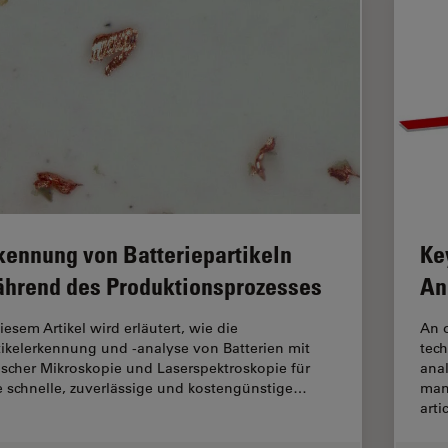
kennung von Batteriepartikeln
Ke
hrend des Produktionsprozesses
An
iesem Artikel wird erläutert, wie die
An o
tikelerkennung und -analyse von Batterien mit
tech
ischer Mikroskopie und Laserspektroskopie für
ana
e schnelle, zuverlässige und kostengünstige…
manu
arti