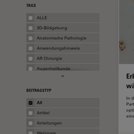
TAGS
ALLE
3D-Bildgebung
Anatomische Pathologie
Anwendungshinweis
AR Chirurgie
Augenheilkunde
Er
Augmented Reality
wä
Ausbildung
BEITRAGSTYP
In d
Automatisierte Mikroskopie
All
Par
Automobilindustrie und
opt
Artikel
Transport
ein
Anleitungen
Batterieherstellung
Webinare