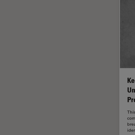
Industrielle Mikroskopie
Inspektionsmikroskopie
Intraoperative OCT
Inverted Microscopy
Ionenstrahlätzen
Kameras
Kataraktchirurgie
Ke
Klinische Pathologie
Un
Kohärentes Raman-
Streumikroskop (CRS)
Pr
Konfokalmikroskopie
Thi
Krebsforschung
com
bre
Kryoelektronenmikroskopie
ide