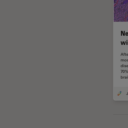
Industrielle Mikroskopie
Inspektionsmikroskopie
Intraoperative OCT
Ne
Inverted Microscopy
wi
Ionenstrahlätzen
Aft
Kameras
mos
dis
Kataraktchirurgie
70%
Klinische Pathologie
bra
Kohärentes Raman-
Streumikroskop (CRS)
J
Konfokalmikroskopie
Krebsforschung
Kryoelektronenmikroskopie