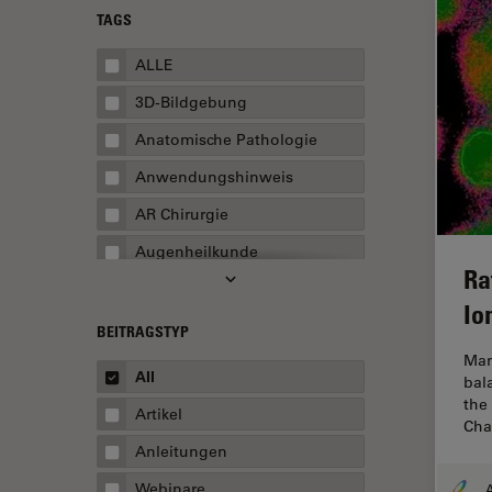
TAGS
ALLE
3D-Bildgebung
Anatomische Pathologie
Anwendungshinweis
AR Chirurgie
Augenheilkunde
Ra
Augmented Reality
Io
Ausbildung
BEITRAGSTYP
Man
Automatisierte Mikroskopie
All
bal
Automobilindustrie und
the
Artikel
Transport
Cha
Anleitungen
Batterieherstellung
Webinare
A