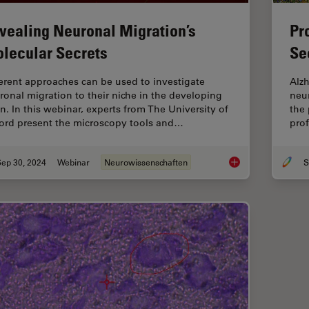
vealing Neuronal Migration’s
Pr
lecular Secrets
Se
ferent approaches can be used to investigate
Alz
ronal migration to their niche in the developing
neur
in. In this webinar, experts from The University of
the 
ord present the microscopy tools and…
prof
Sep 30, 2024
Webinar
Neurowissenschaften
S
Revealing Neuronal 