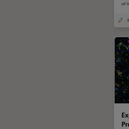
CLEM
of 
Contrast Methods in Light
Microscopy
Cryo REM
DIC-Mikroskopie
Digitale Mikroskopie
Drosophila-Forschung
Dunkelfeldmikroskopie
Elektronenmikroskopie
Elektronenmikroskopie
Probenvorbereitung
Elektronik- und
Halbleiterindustrie
Ex
EMBL Imaging Centre
Pr
Ergonomie