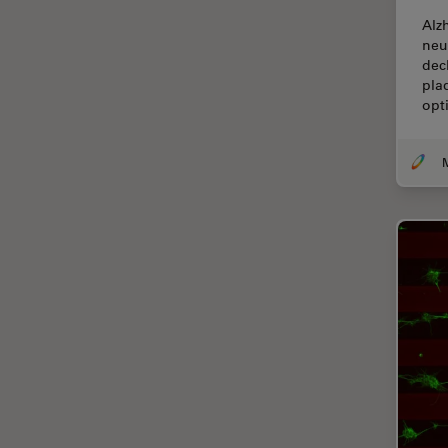
F-Techniques
Alz
neu
Färbung
dec
pla
FLIM
opt
(Fluoreszenzlebensdauer-
Imaging-Mikroskopie)
Fluoreszenz
Fluoreszenzproteine
Fluorophore
FluoSync
Forensik
Fortgeschrittene Bildgebung
und Analyse von Gewebe
Fortgeschrittene
Mikroskopietechniken
FRAP