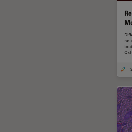
FRET
Re
Geschichte
Mo
Glaucomchirurgie
Dif
Grundlagen der Mikroskopie
neu
bra
Grundlegende
Oxf
Mikroskopietechniken
Gynäkologie and Urologie
Hochdruckgefrieren
Hornhautchirurgie
HyD
Immunfluoreszenz
Imperial Imaging Hub
In vivo
Ganzkörperbildgebung