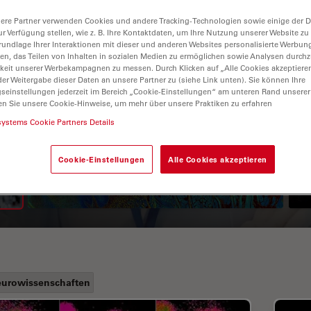
ere Partner verwenden Cookies und andere Tracking-Technologien sowie einige der Da
ur Verfügung stellen, wie z. B. Ihre Kontaktdaten, um Ihre Nutzung unserer Website zu
rundlage Ihrer Interaktionen mit dieser und anderen Websites personalisierte Werbun
llen, das Teilen von Inhalten in sozialen Medien zu ermöglichen sowie Analysen durc
keit unserer Werbekampagnen zu messen. Durch Klicken auf „Alle Cookies akzeptiere
er Weitergabe dieser Daten an unsere Partner zu (siehe Link unten). Sie können Ihre
gseinstellungen jederzeit im Bereich „Cookie-Einstellungen“ am unteren Rand unserer
en Sie unsere Cookie-Hinweise, um mehr über unsere Praktiken zu erfahren
systems Cookie Partners Details
Leitfaden zur
Fluoreszenzlebensdauer-
Cookie-Einstellungen
Alle Cookies akzeptieren
Imaging-Mikroskopie (FLIM)
urowissenschaften