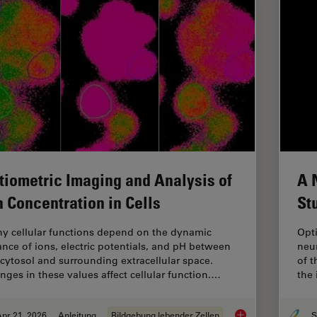
tiometric Imaging and Analysis of
A 
n Concentration in Cells
St
y cellular functions depend on the dynamic
Opti
ance of ions, electric potentials, and pH between
neur
 cytosol and surrounding extracellular space.
of 
nges in these values affect cellular function.…
the 
pr 21, 2026
Anleitung
Bildgebung lebender Zellen
Ratiometric Imaging 