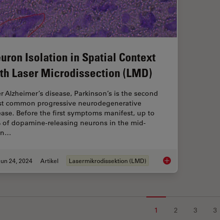
uron Isolation in Spatial Context
th Laser Microdissection (LMD)
er Alzheimer’s disease, Parkinson’s is the second
t common progressive neurodegenerative
ease. Before the first symptoms manifest, up to
 of dopamine-releasing neurons in the mid-
in…
un 24, 2024
Artikel
Lasermikrodissektion (LMD)
Neuron Isolation in 
1
2
3
3