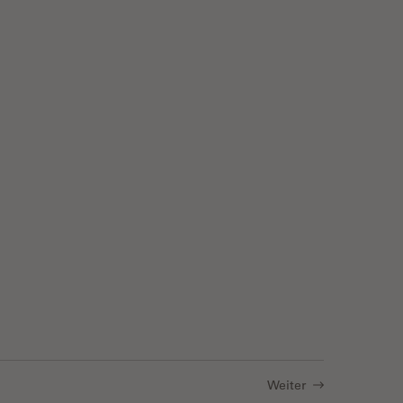
Spatial Context with Laser Microdissection (LMD)
Weiter