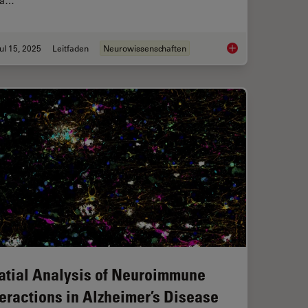
ca…
ul 15, 2025
Leitfaden
Neurowissenschaften
Regeneration in Deep Muscle Tissue
Neurowissenschafte
atial Analysis of Neuroimmune
teractions in Alzheimer’s Disease