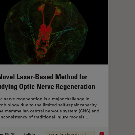
Novel Laser-Based Method for
udying Optic Nerve Regeneration
c nerve regeneration is a major challenge in
obiology due to the limited self-repair capacity
the mammalian central nervous system (CNS) and
inconsistency of traditional injury models.…
Sep 08, 2025
Fallstudie
Lasermikrodissektion (LMD)
and Analysis of Ion Concentration in Cells
A Novel Laser-Based