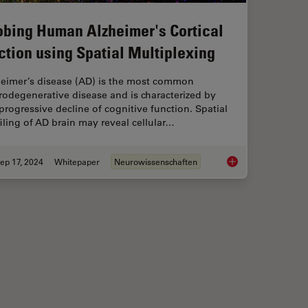
obing Human Alzheimer's Cortical
ction using Spatial Multiplexing
heimer’s disease (AD) is the most common
odegenerative disease and is characterized by
progressive decline of cognitive function. Spatial
iling of AD brain may reveal cellular…
ep 17, 2024
Whitepaper
Neurowissenschaften
Migration’s Molecular Secrets
Probing Human Alzhei