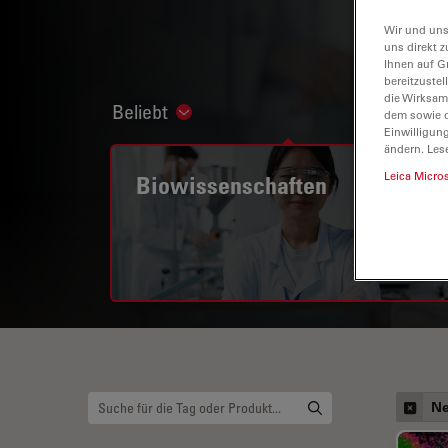
Wir und uns
uns direkt z
Ihnen auf G
bereitzuste
die Wirksam
Beliebt
Show subnavigation
dem sowie d
Einwilligun
ändern. Les
Leica Micro
Biowissenschaften
Ne