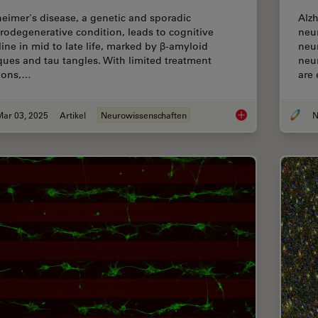
heimer's disease, a genetic and sporadic
Alzh
rodegenerative condition, leads to cognitive
neu
line in mid to late life, marked by β-amyloid
neur
ques and tau tangles. With limited treatment
neu
ions,…
are
Mar 03, 2025
Artikel
Neurowissenschaften
Explore Alzheimer's