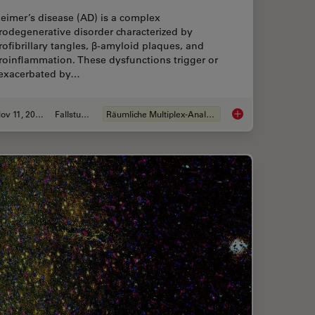
eimer’s disease (AD) is a complex
rodegenerative disorder characterized by
ofibrillary tangles, β-amyloid plaques, and
roinflammation. These dysfunctions trigger or
 exacerbated by…
Nov 11, 2024
Fallstudie
Räumliche Multiplex-Analyse
 Spatial Proteome with Big Data
Spatial Analysis of 