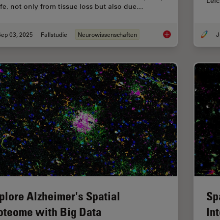
Lei
life, not only from tissue loss but also due…
Sep 03, 2025
Fallstudie
Neurowissenschaften
J
How to Image Axon 
plore Alzheimer's Spatial
Sp
oteome with Big Data
In