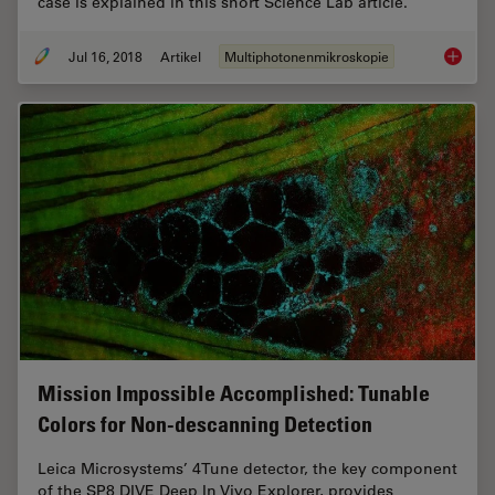
case is explained in this short Science Lab article.
Jul 16, 2018
Artikel
Multiphotonenmikroskopie
Which S
Mission Impossible Accomplished: Tunable
Colors for Non-descanning Detection
Leica Microsystems’ 4Tune detector, the key component
of the SP8 DIVE Deep In Vivo Explorer, provides