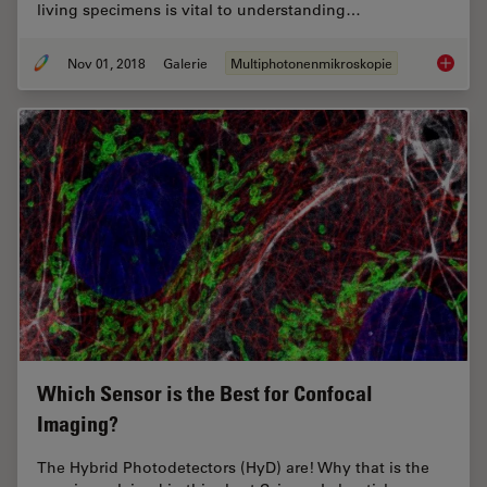
living specimens is vital to understanding…
Nov 01, 2018
Galerie
Multiphotonenmikroskopie
DIVE Mu
Which Sensor is the Best for Confocal
Imaging?
The Hybrid Photodetectors (HyD) are! Why that is the