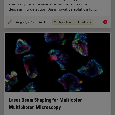
spectrally tunable image recording with non-
descanning detection. An innovative solution for…
Aug 23, 2017
Artikel
Multiphotonenmikroskopie
Mission
Laser Beam Shaping for Multicolor
Multiphoton Microscopy