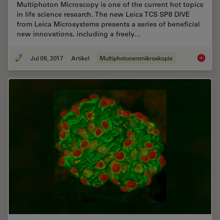
Multiphoton Microscopy is one of the current hot topics
in life science research. The new Leica TCS SP8 DIVE
from Leica Microsystems presents a series of beneficial
new innovations, including a freely…
Jul 06, 2017
Artikel
Multiphotonenmikroskopie
Laser B