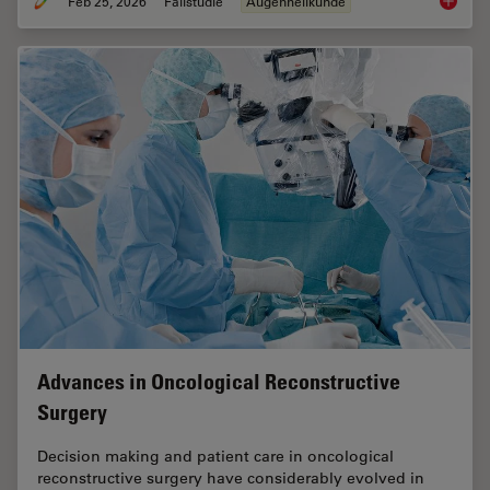
Feb 25, 2026
Fallstudie
Augenheilkunde
Glaucom
Advances in Oncological Reconstructive
Surgery
Decision making and patient care in oncological
reconstructive surgery have considerably evolved in