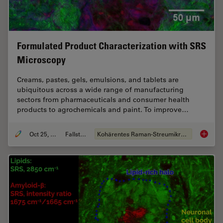
Formulated Product Characterization with SRS
Microscopy
Creams, pastes, gels, emulsions, and tablets are
ubiquitous across a wide range of manufacturing
sectors from pharmaceuticals and consumer health
products to agrochemicals and paint. To improve…
Oct 25, 2021
Fallstudie
Kohärentes Raman-Streumikroskop (CRS)
Formula