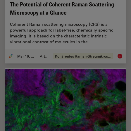
The Potential of Coherent Raman Scattering
Microscopy at a Glance
Coherent Raman scattering microscopy (CRS) is a
powerful approach for label-free, chemically specific
imaging. It is based on the characteristic intrinsic
vibrational contrast of molecules in the…
Mar 16, 2022
Artikel
Kohärentes Raman-Streumikroskop (CRS)
The Pot