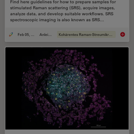
Find here guidelines for how to prepare samples for
stimulated Raman scattering (SRS), acquire images,
analyze data, and develop suitable workflows. SRS
spectroscopic imaging is also known as SRS…
Feb 05, 2024
Anleitung
Kohärentes Raman-Streumikroskop (CRS)
How to 