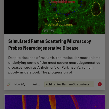
Stimulated Raman Scattering Microscopy
Probes Neurodegenerative Disease
Despite decades of research, the molecular mechanisms
underlying some of the most severe neurodegenerative
diseases, such as Alzheimer’s or Parkinson’s, remain
poorly understood. The progression of…
Nov 20, 2019
Artikel
Kohärentes Raman-Streumikroskop (CRS)
Stimula