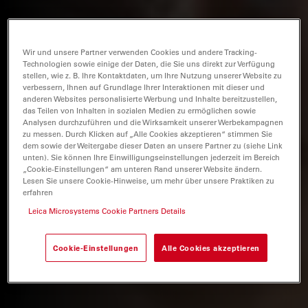
Wir und unsere Partner verwenden Cookies und andere Tracking-
Technologien sowie einige der Daten, die Sie uns direkt zur Verfügung
stellen, wie z. B. Ihre Kontaktdaten, um Ihre Nutzung unserer Website zu
verbessern, Ihnen auf Grundlage Ihrer Interaktionen mit dieser und
anderen Websites personalisierte Werbung und Inhalte bereitzustellen,
das Teilen von Inhalten in sozialen Medien zu ermöglichen sowie
Analysen durchzuführen und die Wirksamkeit unserer Werbekampagnen
zu messen. Durch Klicken auf „Alle Cookies akzeptieren“ stimmen Sie
dem sowie der Weitergabe dieser Daten an unsere Partner zu (siehe Link
unten). Sie können Ihre Einwilligungseinstellungen jederzeit im Bereich
„Cookie-Einstellungen“ am unteren Rand unserer Website ändern.
Lesen Sie unsere Cookie-Hinweise, um mehr über unsere Praktiken zu
erfahren
Leica Microsystems Cookie Partners Details
Cookie-Einstellungen
Alle Cookies akzeptieren