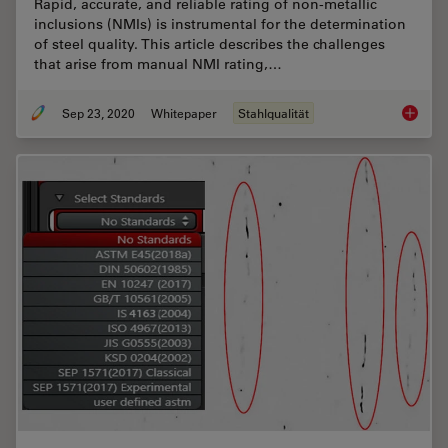
Rapid, accurate, and reliable rating of non-metallic
inclusions (NMIs) is instrumental for the determination
of steel quality. This article describes the challenges
that arise from manual NMI rating,…
Sep 23, 2020
Whitepaper
Stahlqualität
Challen