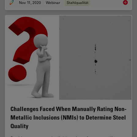
Nov 11, 2020
Webinar
Stahlqualität
How to 
Challenges Faced When Manually Rating Non-
Metallic Inclusions (NMIs) to Determine Steel
Quality