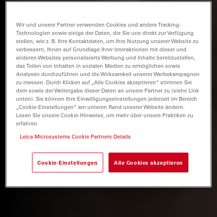
Wir und unsere Partner verwenden Cookies und andere Tracking-
Technologien sowie einige der Daten, die Sie uns direkt zur Verfügung
stellen, wie z. B. Ihre Kontaktdaten, um Ihre Nutzung unserer Website zu
verbessern, Ihnen auf Grundlage Ihrer Interaktionen mit dieser und
anderen Websites personalisierte Werbung und Inhalte bereitzustellen,
das Teilen von Inhalten in sozialen Medien zu ermöglichen sowie
Analysen durchzuführen und die Wirksamkeit unserer Werbekampagnen
zu messen. Durch Klicken auf „Alle Cookies akzeptieren“ stimmen Sie
dem sowie der Weitergabe dieser Daten an unsere Partner zu (siehe Link
unten). Sie können Ihre Einwilligungseinstellungen jederzeit im Bereich
„Cookie-Einstellungen“ am unteren Rand unserer Website ändern.
Lesen Sie unsere Cookie-Hinweise, um mehr über unsere Praktiken zu
erfahren
Leica Microsystems Cookie Partners Details
Cookie-Einstellungen
Alle Cookies akzeptieren