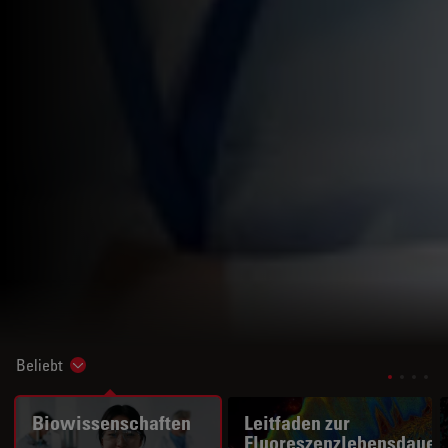
Beliebt
Show subnavigation
Biowissenschaften
Leitfaden zur
Fluoreszenzlebensdauer