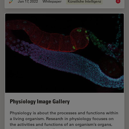
Jan 17, 2022
Whitepaper
Künstliche Intelligenz
How to 
Physiology Image Gallery
Physiology is about the processes and functions within
a living organism. Research in physiology focuses on
the activities and functions of an organism’s organs,