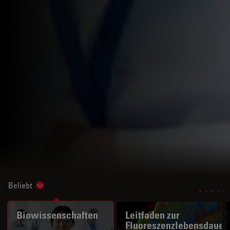
Beliebt
Show subnavigation
Biowissenschaften
Leitfaden zur
Fluoreszenzlebensdauer