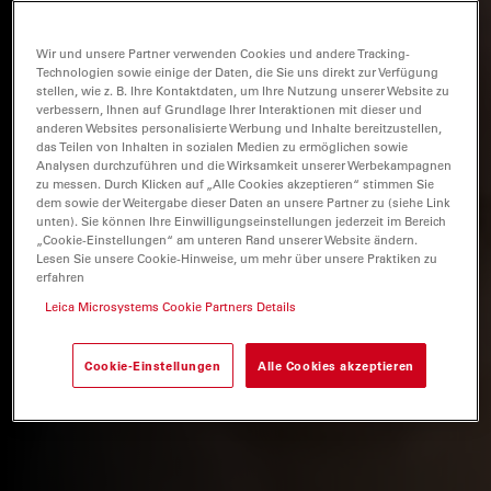
Wir und unsere Partner verwenden Cookies und andere Tracking-
Technologien sowie einige der Daten, die Sie uns direkt zur Verfügung
stellen, wie z. B. Ihre Kontaktdaten, um Ihre Nutzung unserer Website zu
verbessern, Ihnen auf Grundlage Ihrer Interaktionen mit dieser und
anderen Websites personalisierte Werbung und Inhalte bereitzustellen,
das Teilen von Inhalten in sozialen Medien zu ermöglichen sowie
Analysen durchzuführen und die Wirksamkeit unserer Werbekampagnen
zu messen. Durch Klicken auf „Alle Cookies akzeptieren“ stimmen Sie
dem sowie der Weitergabe dieser Daten an unsere Partner zu (siehe Link
unten). Sie können Ihre Einwilligungseinstellungen jederzeit im Bereich
„Cookie-Einstellungen“ am unteren Rand unserer Website ändern.
Lesen Sie unsere Cookie-Hinweise, um mehr über unsere Praktiken zu
erfahren
Leica Microsystems Cookie Partners Details
Cookie-Einstellungen
Alle Cookies akzeptieren