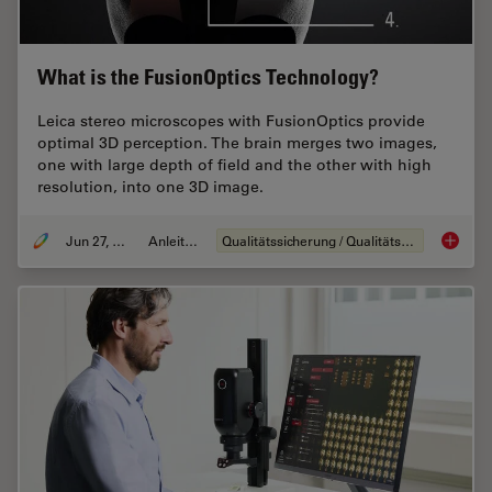
What is the FusionOptics Technology?
Leica stereo microscopes with FusionOptics provide
optimal 3D perception. The brain merges two images,
one with large depth of field and the other with high
resolution, into one 3D image.
Jun 27, 2023
Anleitung
Qualitätssicherung / Qualitätskontrolle
What is