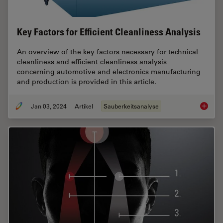
Key Factors for Efficient Cleanliness Analysis
An overview of the key factors necessary for technical
cleanliness and efficient cleanliness analysis
concerning automotive and electronics manufacturing
and production is provided in this article.
Jan 03, 2024
Artikel
Sauberkeitsanalyse
Key Fact