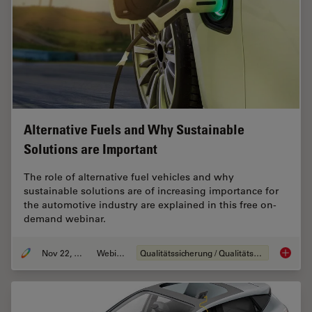
Alternative Fuels and Why Sustainable
Solutions are Important
The role of alternative fuel vehicles and why
sustainable solutions are of increasing importance for
the automotive industry are explained in this free on-
demand webinar.
Nov 22, 2022
Webinar
Qualitätssicherung / Qualitätskontrolle
Alterna